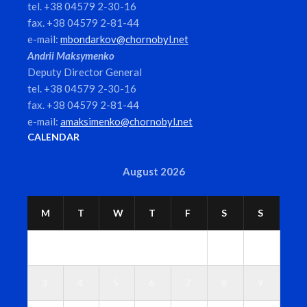
tel. +38 04579 2-30-16
fax. +38 04579 2-81-44
e-mail:
mbondarkov@chornobyl.net
Andrii Maksymenko
Deputy Director General
tel. +38 04579 2-30-16
fax. +38 04579 2-81-44
e-mail:
amaksimenko@chornobyl.net
CALENDAR
August 2026
M
T
W
T
F
S
S
1
2
3
4
5
6
7
8
9