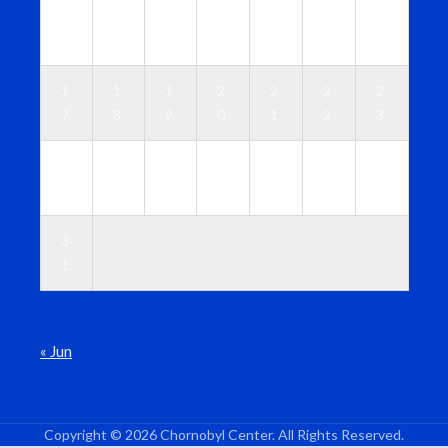
1
1
1
1
1
1
1
0
1
2
3
4
5
6
1
1
1
2
2
2
2
7
8
9
0
1
2
3
2
2
2
2
2
2
3
4
5
6
7
8
9
0
3
1
« Jun
Copyright © 2026 Chornobyl Center. All Rights Reserved.