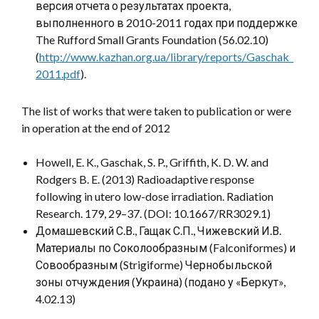
версия отчета о результатах проекта,
выполненного в 2010-2011 годах при поддержке
The Rufford Small Grants Foundation (56.02.10)
(
http://www.kazhan.org.ua/library/reports/Gaschak_
2011.pdf
).
The list of works that were taken to publication or were
in operation at the end of 2012
Howell, E. K., Gaschak, S. P., Griffith, K. D. W. and
Rodgers B. E. (2013) Radioadaptive response
following in utero low-dose irradiation. Radiation
Research. 179, 29–37. (DOI: 10.1667/RR3029.1)
Домашевский С.В., Гащак С.П., Чижевский И.В.
Материалы по Соколообразным (Falconiformes) и
Совообразным (Strigiforme) Чернобыльской
зоны отчуждения (Украина) (подано у «Беркут»,
4.02.13)