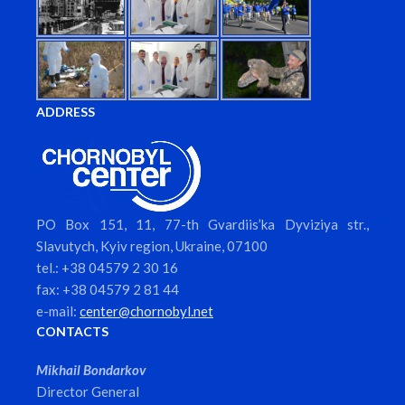
ADDRESS
PO Box 151, 11, 77-th Gvardiis’ka Dyviziya str.,
Slavutych, Kyiv region, Ukraine, 07100
tel.: +38 04579 2 30 16
fax: +38 04579 2 81 44
e-mail:
center@chornobyl.net
CONTACTS
Mikhail Bondarkov
Director General