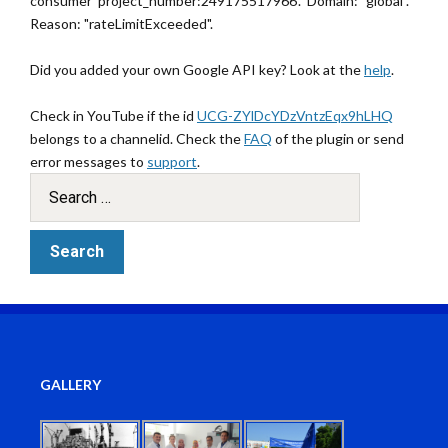
consumer 'project_number:249175517966'." Domain: "global".
Reason: "rateLimitExceeded".
Did you added your own Google API key? Look at the
help
.
Check in YouTube if the id
UCG-ZYlDcYDzVntzEqx9hLHQ
belongs to a channelid. Check the
FAQ
of the plugin or send
error messages to
support
.
GALLERY