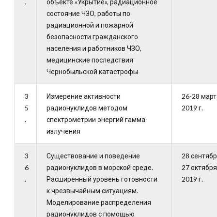
.
объекте «Укрытие», радиационное
состояние ЧЗО, работы по
радиационной и пожарной
безопасности гражданского
населения и работников ЧЗО,
медицинские последствия
Чернобыльской катастрофы
3
Измерение активности
26-28 март
5
радионуклидов методом
2019 г.
.
спектрометрии энергий гамма-
излучения
3
Существование
и
поведение
28 сентяб
6
радионуклидов
в морской среде
.
27 октября
.
Расширенный
уровень
готовности
2019 г.
к чрезвычайным ситуациям
.
Моделирование
распределения
радионуклидов
с помощью