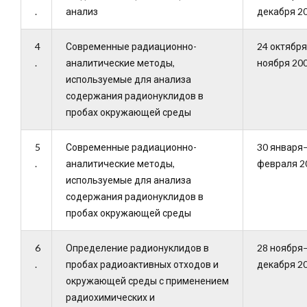
.
анализ
декабря 20
4
Современные радиационно-
24 октябр
.
аналитические методы,
ноября 200
используемые для анализа
содержания радионуклидов в
пробах окружающей среды
5
Современные радиационно-
30 января
.
аналитические методы,
февраля 20
используемые для анализа
содержания радионуклидов в
пробах окружающей среды
6
Определение радионуклидов в
28 ноября
.
пробах радиоактивных отходов и
декабря 20
окружающей среды с применением
радиохимических и