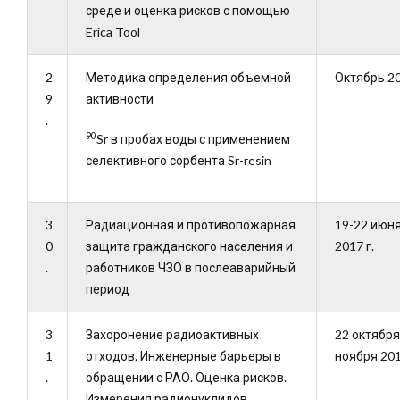
среде и оценка рисков с помощью
Erica Tool
2
Методика определения объемной
Октябрь 20
9
активности
.
90
Sr в пробах воды с применением
селективного сорбента Sr-resin
3
Радиационная и противопожарная
19-22 июн
0
защита гражданского населения и
2017 г.
.
работников ЧЗО в послеаварийный
период
3
Захоронение радиоактивных
22 октябр
1
отходов. Инженерные барьеры в
ноября 201
.
обращении с РАО. Оценка рисков.
Измерения радионуклидов