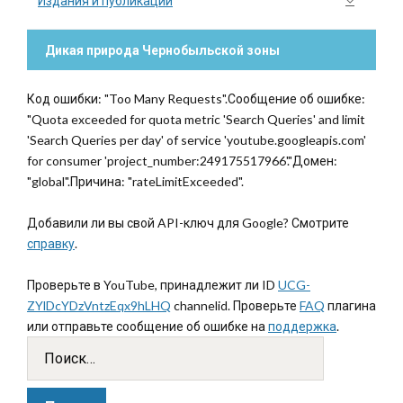
Издания и публикации
Дикая природа Чернобыльской зоны
Код ошибки: "Too Many Requests".Сообщение об ошибке:
"Quota exceeded for quota metric 'Search Queries' and limit
'Search Queries per day' of service 'youtube.googleapis.com'
for consumer 'project_number:249175517966'."Домен:
"global".Причина: "rateLimitExceeded".
Добавили ли вы свой API-ключ для Google? Смотрите
справку
.
Проверьте в YouTube, принадлежит ли ID
UCG-
ZYlDcYDzVntzEqx9hLHQ
channelid. Проверьте
FAQ
плагина
или отправьте сообщение об ошибке на
поддержка
.