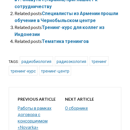
сотрудничеству
Related posts
Специалисты из Армении прошли
обучение в Чернобыльском центре
Related posts
Тренинг-курс для коллег из
Индонезии
Related posts
Тематика тренингов
радиобиология
радиоэкология
тренинг
TAGS:
тренинг-курс
тренинг-центр
PREVIOUS ARTICLE
NEXT ARTICLE
Работы в рамках
О сборнике
договора с
консорциумом
«Novarka»