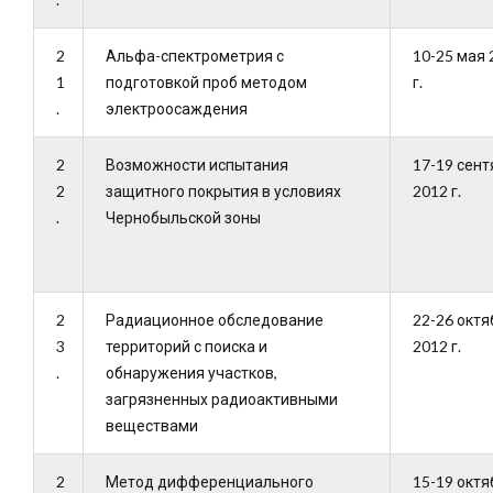
2
Альфа-спектрометрия с
10-25 мая 
1
подготовкой проб методом
г.
.
электроосаждения
2
Возможности испытания
17-19 сент
2
защитного покрытия в условиях
2012 г.
.
Чернобыльской зоны
2
Радиационное обследование
22-26 октя
3
территорий с поиска и
2012 г.
.
обнаружения участков,
загрязненных радиоактивными
веществами
2
Метод дифференциального
15-19 октя