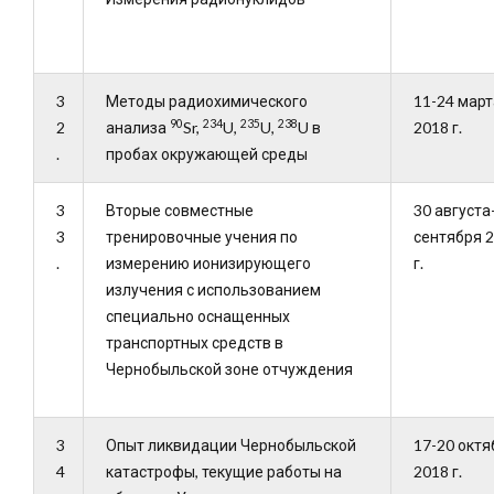
3
Методы радиохимического
11-24 март
90
234
235
238
2
анализа
Sr,
U,
U,
U в
2018 г.
.
пробах окружающей среды
3
Вторые совместные
30 августа
3
тренировочные учения по
сентября 
.
измерению ионизирующего
г.
излучения с использованием
специально оснащенных
транспортных средств в
Чернобыльской зоне отчуждения
3
Опыт ликвидации Чернобыльской
17-20 октя
4
катастрофы, текущие работы на
2018 г.