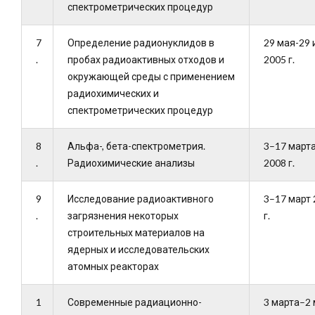
спектрометрических процедур
7
Определение радионуклидов в
29 мая-29
.
пробах радиоактивных отходов и
2005 г.
окружающей среды с применением
радиохимических и
спектрометрических процедур
8
Альфа-, бета-спектрометрия.
3–17 март
.
Радиохимические анализы
2008 г.
9
Исследование радиоактивного
3–17 март 
.
загрязнения некоторых
г.
строительных материалов на
ядерных и исследовательских
атомных реакторах
1
Современные радиационно-
3 марта–2