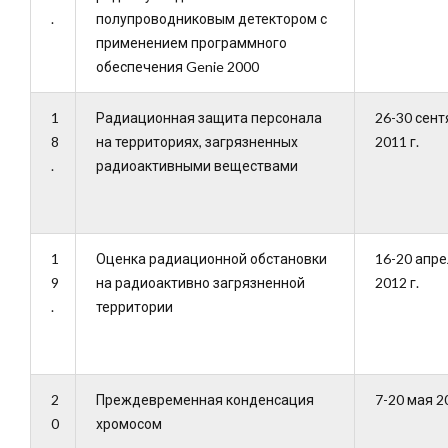
.
полупроводниковым детектором с
применением программного
обеспечения Genie 2000
1
Радиационная защита персонала
26-30 сент
8
на территориях, загрязненных
2011 г.
.
радиоактивными веществами
1
Оценка радиационной обстановки
16-20 апр
9
на радиоактивно загрязненной
2012 г.
.
территории
2
Преждевременная конденсация
7-20 мая 20
0
хромосом
.