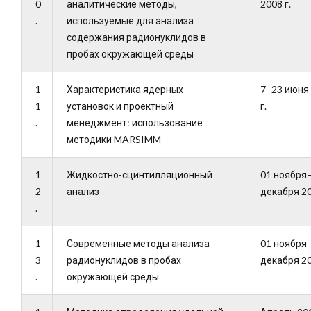
0
аналитические методы,
2008 г.
.
используемые для анализа
содержания радионуклидов в
пробах окружающей среды
1
Характеристика ядерных
7–23 июня
1
установок и проектный
г.
.
менеджмент: использование
методики MARSIMM
1
Жидкостно-сцинтилляционный
01 ноября
2
анализ
декабря 20
.
1
Современные методы анализа
01 ноября
3
радионуклидов в пробах
декабря 20
.
окружающей среды