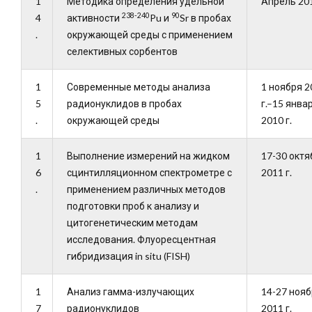
1
Методика определения удельной
Апрель 201
238-240
90
4
активности
Pu и
Sr в пробах
.
окружающей среды с применением
селективных сорбентов
1
Современные методы анализа
1 ноября 2
5
радионуклидов в пробах
г.–15 янва
.
окружающей среды
2010 г.
1
Выполнение измерений на жидком
17-30 октя
6
сцинтилляционном спектрометре с
2011 г.
.
применением различных методов
подготовки проб к анализу и
цитогенетическим методам
исследования. Флуоресцентная
гибридизация in situ (FISH)
1
Анализ гамма-излучающих
14-27 ноя
7
радионуклидов
2011 г.