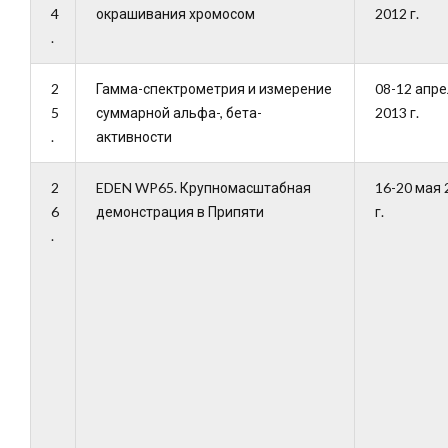
4
окрашивания хромосом
2012 г.
.
2
Гамма-спектрометрия и измерение
08-12 апр
5
суммарной альфа-, бета-
2013 г.
.
активности
2
EDEN WP65. Крупномасштабная
16-20 мая 
6
демонстрация в Припяти
г.
.