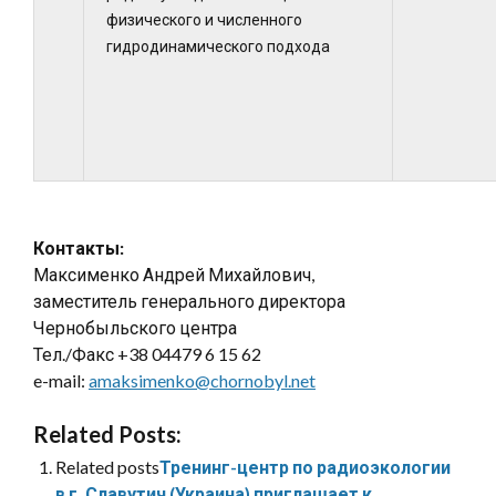
физического
и
численного
гидродинамического
подхода
Контакты:
Максименко Андрей Михайлович,
заместитель генерального директора
Чернобыльского центра
Тел./Факс +38 04479 6 15 62
e-mail:
amaksimenko@chornobyl.net
Related Posts:
Related posts
Тренинг-центр по радиоэкологии
в г. Славутич (Украина) приглашает к