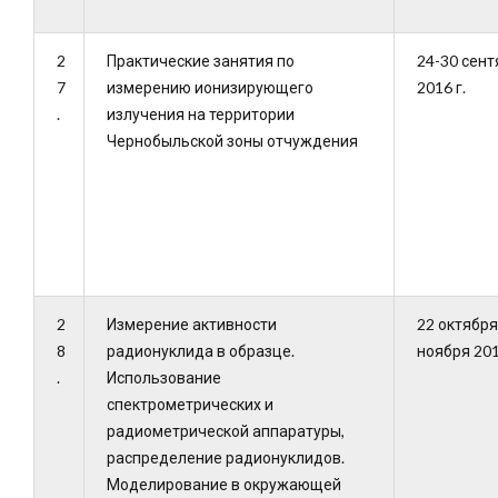
2
Практические занятия по
24-30 сент
7
измерению ионизирующего
2016 г.
.
излучения на территории
Чернобыльской зоны отчуждения
2
Измерение активности
22 октября
8
радионуклида в образце.
ноября 201
.
Использование
спектрометрических и
радиометрической аппаратуры,
распределение радионуклидов.
Моделирование в окружающей