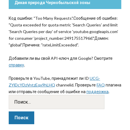
Дикая природа Чернобыльской зоны
Код ошибки: "Too Many Requests".Сообщение об ошибке:
"Quota exceeded for quota metric 'Search Queries' and limit
'Search Queries per day' of service 'youtube.googleapis.com'
for consumer 'project_number:249175517966'."Домен:
"global".Причина: "rateLimitExceeded".
Добавили ли вы свой API-ключ для Google? Смотрите
справку
.
Проверьте в YouTube, принадлежит ли ID
UCG-
ZYlDcYDzVntzEqx9hLHQ
channelid. Проверьте
FAQ
плагина
или отправьте сообщение об ошибке на
поддержка
.