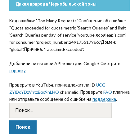
Дикая природа Чернобыльской зоны
Код ошибки: "Too Many Requests".Сообщение об ошибке:
"Quota exceeded for quota metric 'Search Queries' and limit
'Search Queries per day' of service 'youtube.googleapis.com'
for consumer 'project_number:249175517966'."Домен:
"global".Причина: "rateLimitExceeded".
Добавили ли вы свой API-ключ для Google? Смотрите
справку
.
Проверьте в YouTube, принадлежит ли ID
UCG-
ZYlDcYDzVntzEqx9hLHQ
channelid. Проверьте
FAQ
плагина
или отправьте сообщение об ошибке на
поддержка
.