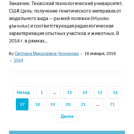
Заказчик: Техасский технологический университет,
США Цель: получение генетического материала от
модельного вида — рыжей полевки (Myodes
glareolus) и соответствующая радиологическая
характеризация опытных участков и животных. В
2014 г. в рамках...
By
Світлана Миколаївна Чеснокова
18 января, 2018
2014
Назад
1
…
13
14
15
16
17
18
19
20
21
…
71
Далее