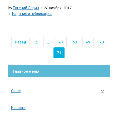
By
Евгений Ларин
26 ноября, 2017
Издания и публикации
Назад
1
…
67
68
69
70
71
Главное меню
О нас
Новости