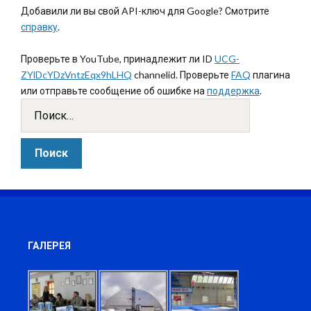
Добавили ли вы свой API-ключ для Google? Смотрите
справку
.
Проверьте в YouTube, принадлежит ли ID
UCG-
ZYlDcYDzVntzEqx9hLHQ
channelid. Проверьте
FAQ
плагина
или отправьте сообщение об ошибке на
поддержка
.
ГАЛЕРЕЯ