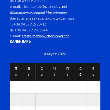
Ф. +38 04579 2-81-44
e-mail:
mbondarkov@chornobyl.net
Максименко Андрей Михайлович
Заместитель генерального директора
Т. +38 04579 2-30-16
Ф. +38 04579 2-81-44
e-mail:
amaksimenko@chornobyl.net
КАЛЕНДАРЬ
Август 2026
П
В
С
Ч
П
С
В
н
т
р
т
т
б
с
1
2
3
4
5
6
7
8
9