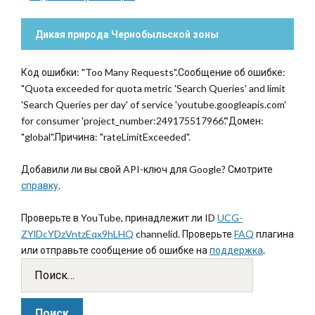
Дикая природа Чернобыльской зоны
Код ошибки: "Too Many Requests".Сообщение об ошибке:
"Quota exceeded for quota metric 'Search Queries' and limit
'Search Queries per day' of service 'youtube.googleapis.com'
for consumer 'project_number:249175517966'."Домен:
"global".Причина: "rateLimitExceeded".
Добавили ли вы свой API-ключ для Google? Смотрите
справку
.
Проверьте в YouTube, принадлежит ли ID
UCG-
ZYlDcYDzVntzEqx9hLHQ
channelid. Проверьте
FAQ
плагина
или отправьте сообщение об ошибке на
поддержка
.