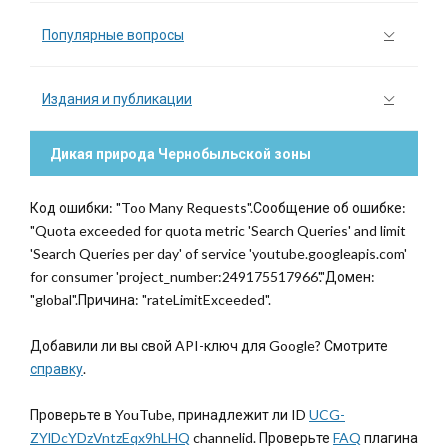
Популярные вопросы
Издания и публикации
Дикая природа Чернобыльской зоны
Код ошибки: "Too Many Requests".Сообщение об ошибке:
"Quota exceeded for quota metric 'Search Queries' and limit
'Search Queries per day' of service 'youtube.googleapis.com'
for consumer 'project_number:249175517966'."Домен:
"global".Причина: "rateLimitExceeded".
Добавили ли вы свой API-ключ для Google? Смотрите
справку
.
Проверьте в YouTube, принадлежит ли ID
UCG-
ZYlDcYDzVntzEqx9hLHQ
channelid. Проверьте
FAQ
плагина