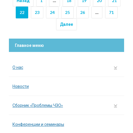
Назад
1
…
18
19
20
21
22
23
24
25
26
…
71
Далее
Главное меню
О нас
Новости
Сборник «Проблемы ЧЗО»
Конференции и семинары