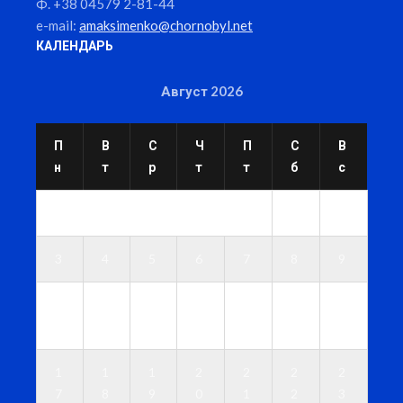
Ф. +38 04579 2-81-44
e-mail:
amaksimenko@chornobyl.net
КАЛЕНДАРЬ
Август 2026
П
В
С
Ч
П
С
В
н
т
р
т
т
б
с
1
2
3
4
5
6
7
8
9
1
1
1
1
1
1
1
0
1
2
3
4
5
6
1
1
1
2
2
2
2
7
8
9
0
1
2
3