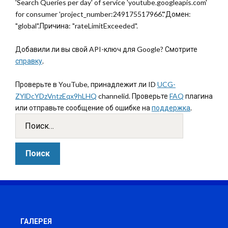
'Search Queries per day' of service 'youtube.googleapis.com'
for consumer 'project_number:249175517966'."Домен:
"global".Причина: "rateLimitExceeded".
Добавили ли вы свой API-ключ для Google? Смотрите
справку
.
Проверьте в YouTube, принадлежит ли ID
UCG-
ZYlDcYDzVntzEqx9hLHQ
channelid. Проверьте
FAQ
плагина
или отправьте сообщение об ошибке на
поддержка
.
ГАЛЕРЕЯ