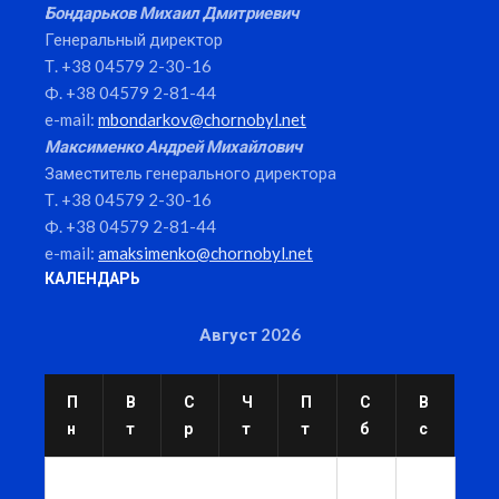
Бондарьков Михаил Дмитриевич
Генеральный директор
Т. +38 04579 2-30-16
Ф. +38 04579 2-81-44
e-mail:
mbondarkov@chornobyl.net
Максименко Андрей Михайлович
Заместитель генерального директора
Т. +38 04579 2-30-16
Ф. +38 04579 2-81-44
e-mail:
amaksimenko@chornobyl.net
КАЛЕНДАРЬ
Август 2026
П
В
С
Ч
П
С
В
н
т
р
т
т
б
с
1
2