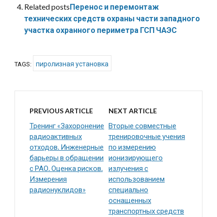
Related posts
Перенос и перемонтаж
технических средств охраны части западного
участка охранного периметра ГСП ЧАЭС
пиролизная установка
TAGS:
PREVIOUS ARTICLE
NEXT ARTICLE
Тренинг «Захоронение
Вторые совместные
радиоактивных
тренировочные учения
отходов. Инженерные
по измерению
барьеры в обращении
ионизирующего
с РАО. Оценка рисков.
излучения с
Измерения
использованием
радионуклидов»
специально
оснащенных
транспортных средств