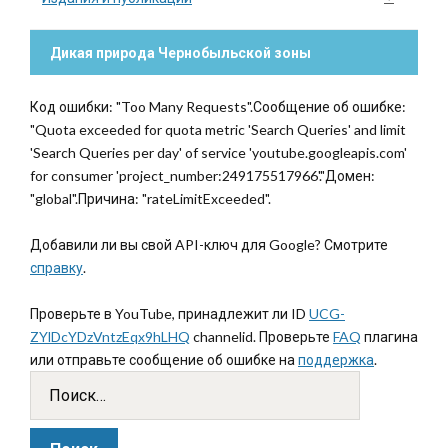
Дикая природа Чернобыльской зоны
Код ошибки: "Too Many Requests".Сообщение об ошибке:
"Quota exceeded for quota metric 'Search Queries' and limit
'Search Queries per day' of service 'youtube.googleapis.com'
for consumer 'project_number:249175517966'."Домен:
"global".Причина: "rateLimitExceeded".
Добавили ли вы свой API-ключ для Google? Смотрите
справку
.
Проверьте в YouTube, принадлежит ли ID
UCG-
ZYlDcYDzVntzEqx9hLHQ
channelid. Проверьте
FAQ
плагина
или отправьте сообщение об ошибке на
поддержка
.