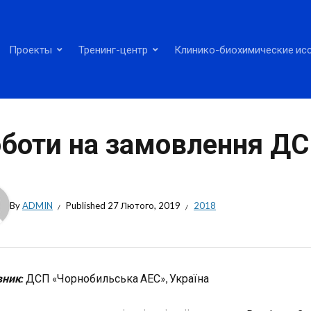
Проекты
Тренинг-центр
Клинико-биохимические ис
боти на замовлення Д
By
ADMIN
Published
27 Лютого, 2019
2018
ник:
ДСП «Чорнобильська АЕС», Україна