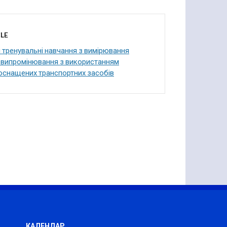
LE
ні тренувальні навчання з вимірювання
 випромінювання з використанням
оснащених транспортних засобів
КАЛЕНДАР