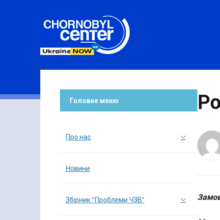
Ро
Головне меню
Про нас
Новини
Замов
Збірник “Проблеми ЧЗВ”