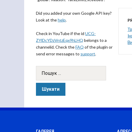
Did you added your own Google API key?
Look at the
help
.
P
Тр
Check in YouTube if the id
UCG-
Ін
ZYlDcYDzVntzEqx9hLHQ
belongs to a
Ви
channelid. Check the
FAQ
of the plugin or
send error messages to
support
.
ГАЛЕРЕЯ
АДРЕС