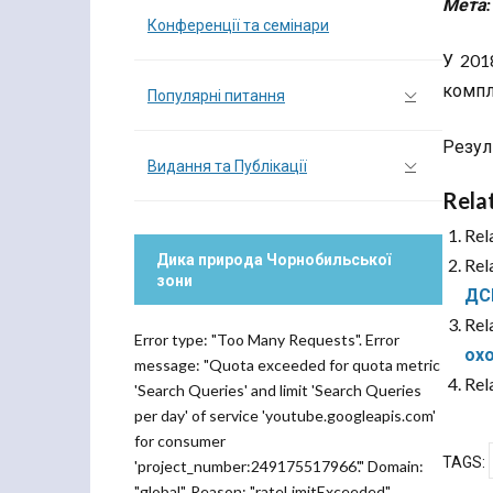
Мета:
Конференції та семінари
У 201
компле
Популярні питання
Резул
Видання та Публікації
Rela
Rel
Дика природа Чорнобильської
Rel
зони
ДС
Rel
Error type: "Too Many Requests". Error
ох
message: "Quota exceeded for quota metric
Rel
'Search Queries' and limit 'Search Queries
per day' of service 'youtube.googleapis.com'
for consumer
TAGS:
'project_number:249175517966'." Domain:
"global". Reason: "rateLimitExceeded".