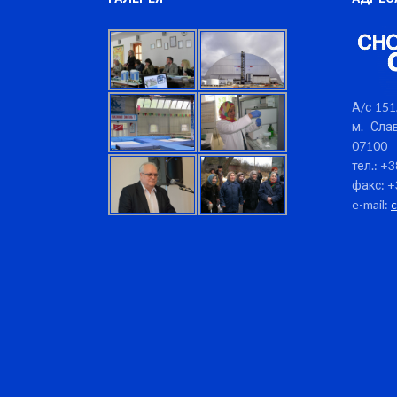
А/с 151,
м. Слав
07100
тел.: +
факс: +
e-mail: