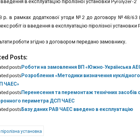
введення в експлуатацію піролізної установки Pyrolyzer-2
8 р. в рамках додаткової угоди №2 до договору №48/63 (
кс робіт із введення в експлуатацію піролізної установки P
ьтати роботи згідно з договором передано замовнику.
ted Posts:
ated posts
Роботи на замовлення ВП «Южно-Українська АЕ
ated posts
Розроблення «Методики визначення нуклідного 
П ЧАЕС»
ated posts
Перенесення та перемонтаж технічних засобів о
оронного периметра ДСП ЧАЕС
ated posts
Базу даних РАВ ЧАЕС введено в експлуатацію
піролізна установка