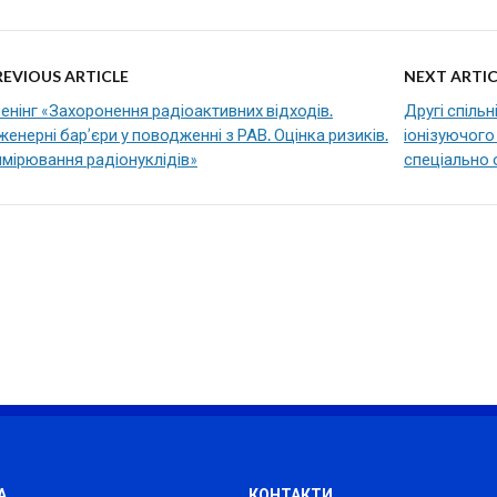
REVIOUS ARTICLE
NEXT ARTIC
енінг «Захоронення радіоактивних відходів.
Другі спіль
женерні бар’єри у поводженні з РАВ. Оцінка ризиків.
іонізуючого
мірювання радіонуклідів»
спеціально 
А
КОНТАКТИ