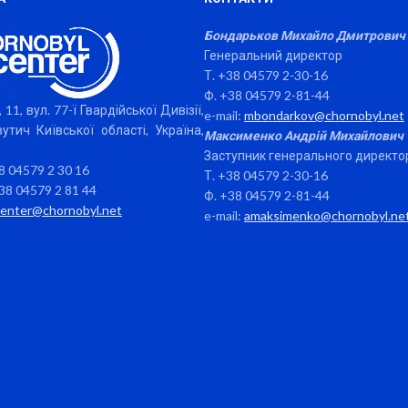
Бондарьков Михайло Дмитрович
Генеральний директор
Т. +38 04579 2-30-16
Ф. +38 04579 2-81-44
 11, вул. 77-ї Гвардійської Дивізії,
e-mail:
mbondarkov@chornobyl.net
утич Київської області, Україна,
Максименко Андрій Михайлович
Заступник генерального директо
38 04579 2 30 16
Т. +38 04579 2-30-16
38 04579 2 81 44
Ф. +38 04579 2-81-44
center@chornobyl.net
e-mail:
amaksimenko@chornobyl.ne