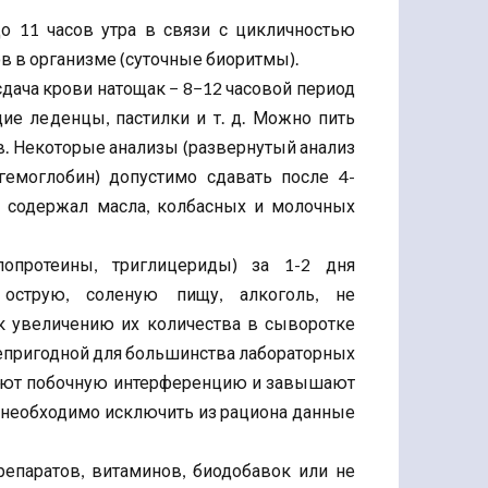
о 11 часов утра в связи с цикличностью
в в организме (суточные биоритмы).
дача крови натощак − 8−12 часовой период
ие леденцы, пастилки и т. д. Можно пить
в. Некоторые анализы (развернутый анализ
емоглобин) допустимо сдавать после 4-
е содержал масла, колбасных и молочных
опротеины, триглицериды) за 1-2 дня
острую, соленую пищу, алкоголь, не
к увеличению их количества в сыворотке
е непригодной для большинства лабораторных
) дают побочную интерференцию и завышают
н необходимо исключить из рациона данные
епаратов, витаминов, биодобавок или не