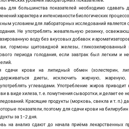
овь для большинства показателей необходимо сдавать д
енений характера и интенсивности биологических процессо
ным условием для лабораторных исследований является с
одания. Не употреблять жевательную резинку, освежающ
азированную воду без вкусовых добавок и ароматизаторо
ови, гормоны щитовидной железы, гликозилированный г
ового периода голодания, если завтрак был легким и н
елий.
я сдачи крови на липидный обмен (холестерин, лип
идерживаться диеты, исключить жирную, жареную, 
употреблять углеводами. Употребление жиров приводит 
ви в виде хилеза, т. е. помутнения сыворотки, и делает е
ледований. Красящие продукты (морковь, свекла и т. п.
оторые показатели, поэтому для сдачи крови на билируби
дукты за 1−2 дня.
вь на анализ сдают до начала приёма лекарственных пр