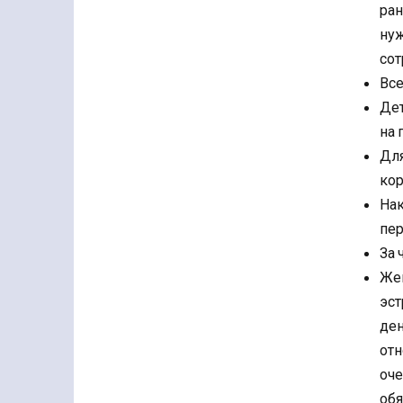
ран
ну
сот
Все
Де
на 
Дл
ко
На
пер
За 
Же
эст
ден
отн
оч
обя