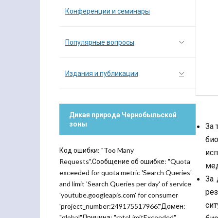
Конференции и семинары
Популярные вопросы
Издания и публикации
Дикая природа Чернобыльской
зоны
За 
био
Код ошибки: "Too Many
ис
Requests".Сообщение об ошибке: "Quota
мед
exceeded for quota metric 'Search Queries'
За 
and limit 'Search Queries per day' of service
рез
'youtube.googleapis.com' for consumer
си
'project_number:249175517966'."Домен:
"global".Причина: "rateLimitExceeded".
био