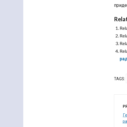
приде
Rela
Rel
Rel
Rel
Rel
ра
TAGS:
P
Г
ра