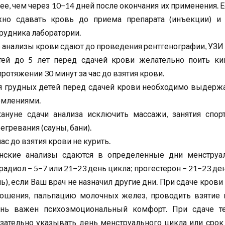
ее, чем через 10−14 дней после окончания их применения.
жно сдавать кровь до приема препарата (инъекции) и
рудника лаборатории.
 анализы крови сдают до проведения рентгенографии, УЗИ
тей до 5 лет перед сдачей крови желательно поить ки
протяжении 30 минут за час до взятия крови.
я грудных детей перед сдачей крови необходимо выдер
рмлениями.
кануне сдачи анализа исключить массажи, занятия спор
егревания (сауны, бани).
час до взятия крови не курить.
нские анализы сдаются в определенные дни менструал
радиол − 5−7 или 21−23 день цикла; прогестерон − 21−23 ден
ь), если Ваш врач не назначил другие дни. При сдаче кров
ошения, пальпацию молочных желез, проводить взятие к
ень важен психоэмоциональный комфорт. При сдаче т
зательно указывать день менструального цикла или срок