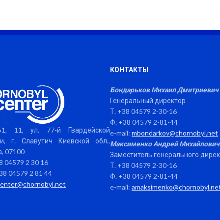
КОНТАКТЫ
Бондарьков Михаил Дмитриевич
Генеральный директор
Т. +38 04579 2-30-16
Ф. +38 04579 2-81-44
1, 11, ул. 77-й Гвардейской
e-mail:
mbondarkov@chornobyl.net
и, г. Славутич Киевской обл.,
Максименко Андрей Михайлович
, 07100
Заместитель генерального дире
38 04579 2 30 16
Т. +38 04579 2-30-16
38 04579 2 81 44
Ф. +38 04579 2-81-44
center@chornobyl.net
e-mail:
amaksimenko@chornobyl.ne