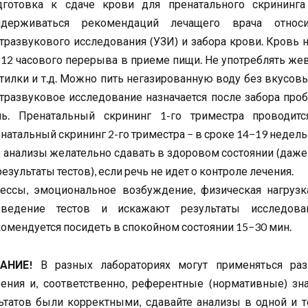
дготовка к сдаче крови для пренатального скрининга
идерживаться рекомендаций лечащего врача отно
тразвукового исследования (УЗИ) и забора крови. Кровь 
12 часового перерыва в приеме пищи. Не употреблять ж
тилки и т.д. Можно пить негазированную воду без вкусовы
тразвуковое исследование назначается после забора про
нь. Пренатальный скрининг 1-го триместра проводит
натальный скрининг 2-го триместра − в сроке 14−19 недел
 анализы желательно сдавать в здоровом состоянии (даж
результаты тестов), если речь не идет о контроле лечения.
рессы, эмоциональное возбуждение, физическая нагруз
оведение тестов и искажают результаты исследова
омендуется посидеть в спокойном состоянии 15−30 мин.
МАНИЕ!
В разных лабораториях могут применяться ра
ения и, соответственно, референтные (нормативные) зн
ьтатов были корректными, сдавайте анализы в одной и т