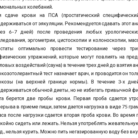
мональных колебаний.
и сдаче крови на ПСА (простатический специфический
держиваться от эякуляции. Рекомендуется сдавать этот ана
рез 6–7 дней) после проведения любых урологических
ледования, эргометрии, цистоскопии и колоноскопии, ма
остаты оптимально провести тестирование через тр
физических упражнений, которые могут повлиять на пред
ловых воздействий (сауна) в течение трех дней до взятия ан
козотолерантный тест назначает врач, и проводится он то
юкозы (на верхней границе нормы). В течение 3-х дне
держиваться обычной диеты, но не избегать привычной фи
та берется две пробы крови. Первая проба сдается утр
ерыва в приеме пищи, затем дается нагрузка в виде 75 гр
аса после нагрузки сдается вторая проба крови. Во врем
койно сидеть или лежать. Нельзя употреблять жевательн
. д., нельзя курить. Можно пить негазированную воду без в