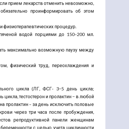
 Если прием лекарств отменить невозможно,
 обязательно проинформировать об этом
 и физиотерапевтических процедур.
пяченой водой порциями до 150–200 мл.
жать максимально возможную паузу между
том, физический труд, переохлаждения и
ьного цикла (ЛГ, ФСГ- 3−5 день цикла;
ь цикла, тестостерон и пролактин − в любой
и на пролактин – за день исключить половые
рови через три часа после пробуждения,
естов репродуктивной панели женщинам
 беременности с целью учета цикличности