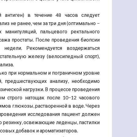
 антиген) в течение 48 часов следует
лиз не ранее, чем за три дня (оптимально −
 манипуляций, пальцевого ректального
ссажа простаты. После проведения биопсии
и недели. Рекомендуется воздержаться
стательную железу (велосипедный спорт),
ализа.
лько при нормальном и пограничном уровне
й, предшествующих анализу, необходимо
зической нагрузки. В процессе проведения
ом строго натощак после 10−12 часового
аммов глюкозы, растворенной в воде. Через
я проведения исследования пациент должен
ую резинку, освежающие леденцы, пастилки
кусовых добавок и ароматизаторов.