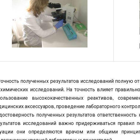
точность полученных результатов исследований полную от
химических исследований. На точность влияет правильн
пользование высококачественных реактивов, совреме
ицинских аксессуаров, проведение лабораторного контрол
достоверность полученных результатов ответственность 
ультатов исследований важно придерживаться правил по
туации они определяются врачом или общими принцип
логических уровней лабораторных показателей.