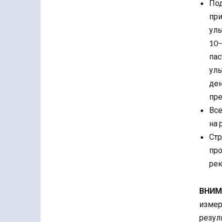
По
пр
уль
10−
пас
уль
де
пре
Все
на 
Ст
пр
рек
ВНИ
измер
резул