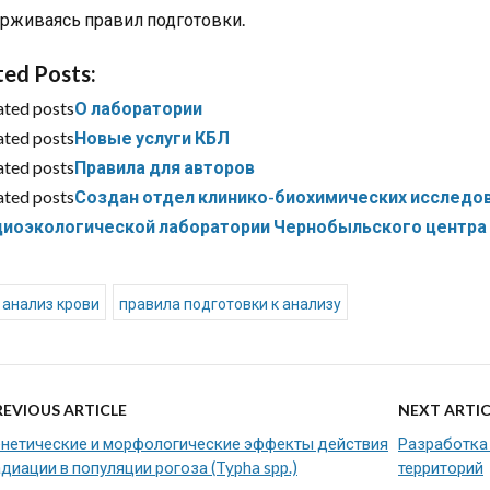
рживаясь правил подготовки.
ted Posts:
ated posts
О лаборатории
ated posts
Новые услуги КБЛ
ated posts
Правила для авторов
ated posts
Создан отдел клинико-биохимических исследо
диоэкологической лаборатории Чернобыльского центра
анализ крови
правила подготовки к анализу
REVIOUS ARTICLE
NEXT ARTIC
енетические и морфологические эффекты действия
Разработка
диации в популяции рогоза (Typha spp.)
территорий