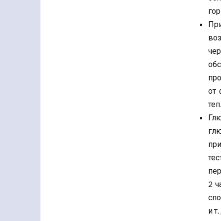
гор
Пр
воз
че
обс
пр
от 
теп
Глю
гл
при
тес
пер
2 ч
спо
и т