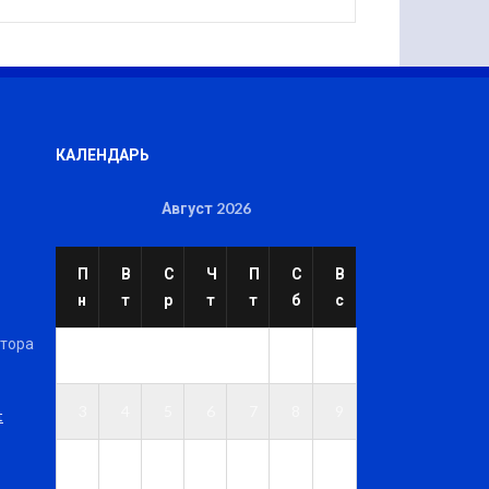
КАЛЕНДАРЬ
Август 2026
П
В
С
Ч
П
С
В
н
т
р
т
т
б
с
ктора
1
2
3
4
5
6
7
8
9
t
1
1
1
1
1
1
1