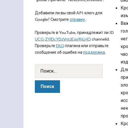
Кр
Добавили ли вы свой API-ключ для
изм
Google? Смотрите
справку
.
Важ
гол
Проверьте в YouTube, принадлежит ли ID
нег
UCG-ZYlDcYDzVntzEqx9hLHQ
channelid.
Проверьте
FAQ
плагина или отправьте
кр
сообщение об ошибке на
поддержка
.
час
изд
Дл
пр
зло
кро
исс
нек
про
Кро