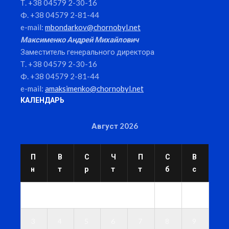
Т. +38 04579 2-30-16
Ф. +38 04579 2-81-44
e-mail:
mbondarkov@chornobyl.net
Максименко Андрей Михайлович
Заместитель генерального директора
Т. +38 04579 2-30-16
Ф. +38 04579 2-81-44
e-mail:
amaksimenko@chornobyl.net
КАЛЕНДАРЬ
Август 2026
П
В
С
Ч
П
С
В
н
т
р
т
т
б
с
1
2
3
4
5
6
7
8
9