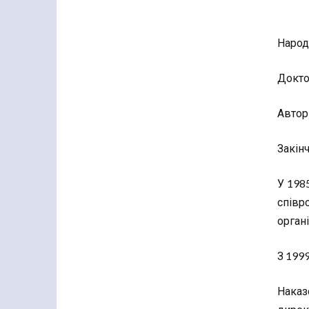
Народ
Докто
Автор 
Закін
У 198
співр
органі
З 199
Наказ