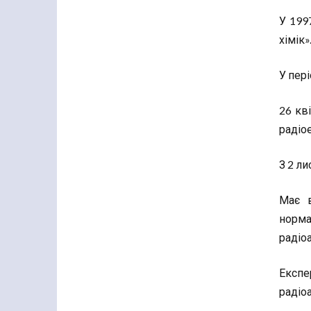
У 199
хімік»
У пер
26 кв
радіо
З 2 л
Має в
норма
радіоа
Експе
радіо