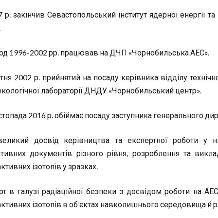
7 р. закінчив Севастопольський інститут ядерної енергії т
.
іод 1996-2002 рр. працював на ДЧП «Чорнобильська АЕС».
ітня 2002 р. прийнятий на посаду керівника відділу техні
екологічної лабораторії ДНДУ «Чорнобильський центр».
истопада 2016 р. обіймає посаду заступника генерального 
еликий досвід керівництва та експертної роботи у ни
тивних документів різного рівня, розроблення та викл
ктивних ізотопів у зразках.
рт в галузі радіаційної безпеки з досвідом роботи на АЕС 
активних ізотопів в об’єктах навколишнього середовища й р