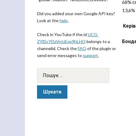
68% с
13,6%
Did you added your own Google API key?
Look at the
help
.
Кері
Check in YouTube if the id
UCG-
Бонда
ZYlDcYDzVntzEqx9hLHQ
belongs to a
channelid. Check the
FAQ
of the plugin or
send error messages to
support
.