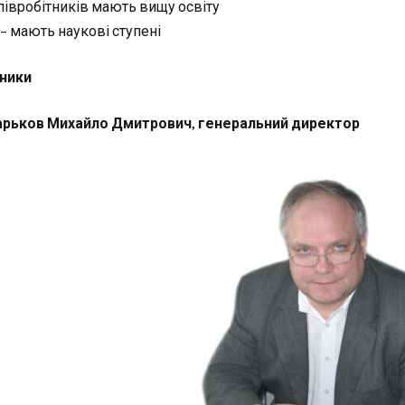
півробітників мають вищу освіту
 – мають наукові ступені
вники
рьков Михайло Дмитрович, генеральний директор