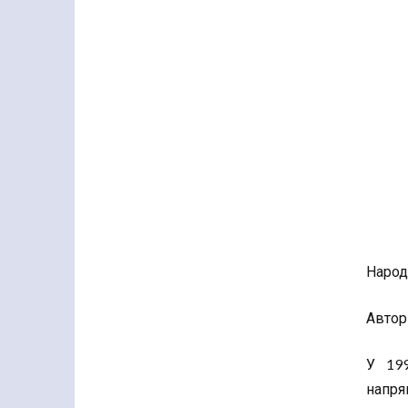
Народ
Автор 
У 199
напрям