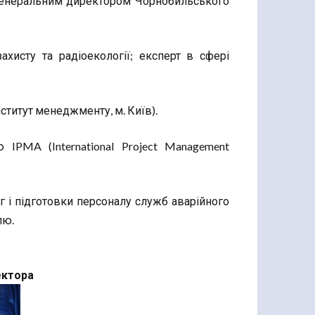
 Генеральним директором Чорнобильського
хисту та радіоекології; експерт в сфері
нститут менеджменту, м. Київ).
IPMA (International Project Management
г і підготовки персоналу служб аварійного
лю.
ектора