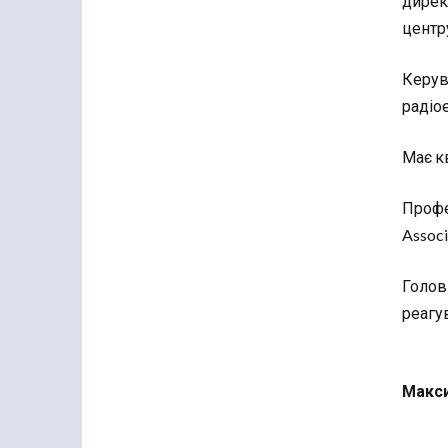
дирек
центр
Керув
радіое
Має к
Профе
Associ
Голов
реагу
Макси