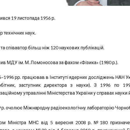
ився 19 листопада 1956 р.
р технічних наук.
та співавтор більш ніж 120 наукових публікацій.
чив МДУ ім. М. Ломоносова за фахом «Фізика» (1980 р.).
5–1996 рр. працював в Інституті ядерних досліджень НАН У
обітник, заступник директора з науки). З 1996 по 1
заційному управлінні Міністерства України у справах науки й
9 р. очолює Міжнародну радіоекологічну лабораторію Чорно
ом Міністра МНС від 5 вересня 2008 р. №180 призначе