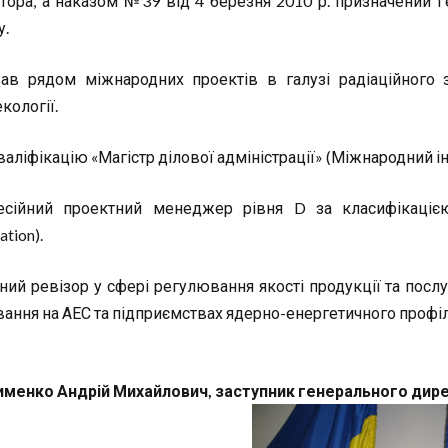
тора, а наказом №39 від 4 березня 2010 р. призначений
у.
ав рядом міжнародних проектів в галузі радіаційного за
кології.
валіфікацію «Магістр ділової адміністрації» (Міжнародний і
сійний проектний менеджер рівня D за класифікацією 
ation).
ний ревізор у сфері регулювання якості продукції та послу
вання на АЕС та підприємствах ядерно-енергетичного профі
менко Андрій Михайлович, заступник генерального дир