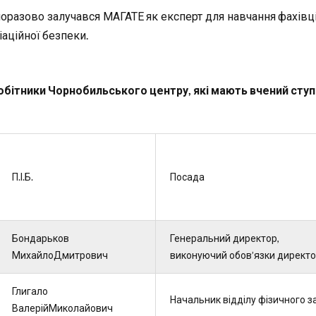
оразово залучався МАГАТЕ як експерт для навчання фахівців 
іаційної безпеки.
обітники Чорнобильського центру, які мають вчений ступ
П.І.Б.
Посада
Бондарьков
Генеральний директор,
МихайлоДмитрович
виконуючий обов’язки директ
Глигало
Начальник відділу фізичного з
ВалерійМиколайович