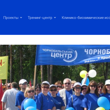
Проекты
Тренинг-центр
Клинико-биохимические ис