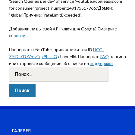
'Search Queries per day' of service 'youtube.googleapis.com'
for consumer 'project_number:249175517966'."Домен:
"global".Причина: "rateLimitExceeded".
Добавили ли вы свой API-ключ для Google? Смотрите
справку
.
Проверьте в YouTube, принадлежит ли ID
UCG-
ZYlDcYDzVntzEqx9hLHQ
channelid. Проверьте
FAQ
плагина
или отправьте сообщение об ошибке на
поддержка
.
ГАЛЕРЕЯ