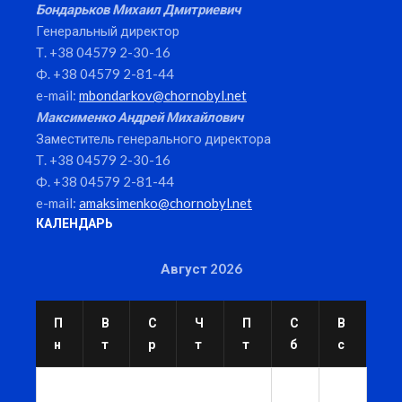
Бондарьков Михаил Дмитриевич
Генеральный директор
Т. +38 04579 2-30-16
Ф. +38 04579 2-81-44
e-mail:
mbondarkov@chornobyl.net
Максименко Андрей Михайлович
Заместитель генерального директора
Т. +38 04579 2-30-16
Ф. +38 04579 2-81-44
e-mail:
amaksimenko@chornobyl.net
КАЛЕНДАРЬ
Август 2026
П
В
С
Ч
П
С
В
н
т
р
т
т
б
с
1
2