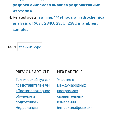
радиохимического анализа радиоактивных
изотопов.
Related posts
Training: “Methods of radiochemical
analysis of 90Sr, 234U, 235U, 238U in ambient
samples
тренинг-курс
TAGS:
PREVIOUS ARTICLE
NEXT ARTICLE
Технический тур для
Участие в
представителей АН
международных
«Противопожарное
программах
обучение и
сравнительных
подготовка»,
измерений
Нидерланды
(интеркалибровках)