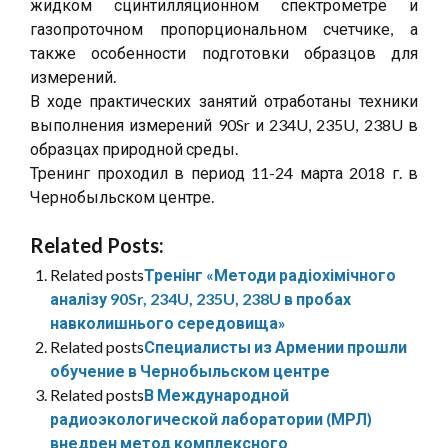
жидком сцинтилляционном спектрометре и
газопроточном пропорциональном счетчике, а
также особенности подготовки образцов для
измерений.
В ходе практических занятий отработаны техники
выполнения измерений 90Sr и 234U, 235U, 238U в
образцах природной среды.
Тренинг проходил в период 11-24 марта 2018 г. в
Чернобыльском центре.
Related Posts:
Related posts
Тренінг «Методи радіохімічного
аналізу 90Sr, 234U, 235U, 238U в пробах
навколишнього середовища»
Related posts
Специалисты из Армении прошли
обучение в Чернобыльском центре
Related posts
В Международной
радиоэкологической лаборатории (МРЛ)
внедрен метод комплексного