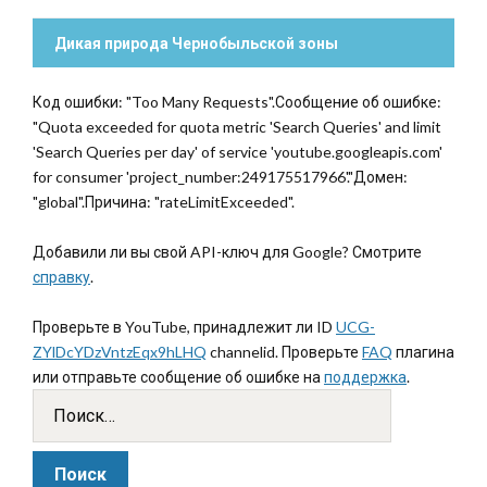
Дикая природа Чернобыльской зоны
Код ошибки: "Too Many Requests".Сообщение об ошибке:
"Quota exceeded for quota metric 'Search Queries' and limit
'Search Queries per day' of service 'youtube.googleapis.com'
for consumer 'project_number:249175517966'."Домен:
"global".Причина: "rateLimitExceeded".
Добавили ли вы свой API-ключ для Google? Смотрите
справку
.
Проверьте в YouTube, принадлежит ли ID
UCG-
ZYlDcYDzVntzEqx9hLHQ
channelid. Проверьте
FAQ
плагина
или отправьте сообщение об ошибке на
поддержка
.