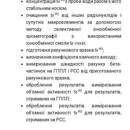
концентрація Sr
з проби води разом з його
стабільним носієм;
90
очищення Sr
від інших радіонуклідів і
супутніх макроелементів за допомогою
методу селективної іонообмінної
хроматографії з використанням
іонообмінної смоли Sr-resin;
90
підготовка рахункового зразка Sr
;
визначення коефіцієнта хімічного виходу;
вимірювання швидкості рахунку бета-
частинок на ГППЛ і РСС від приготованого
рахункового зразка;
оброблення результатів вимірювання
90
об’ємної активності Sr
для результатів,
отриманих на ГППЛ;
оброблення результатів вимірювання
90
об’ємної активності Sr
для результатів,
отриманих на РСС.