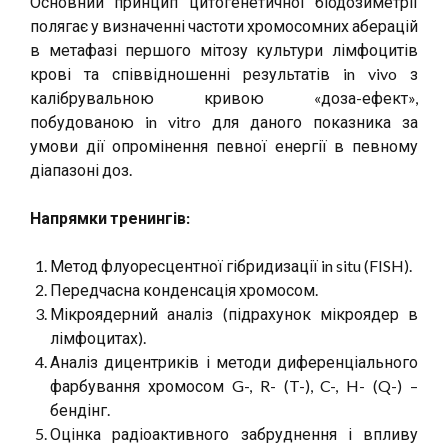
Основний принцип цитогенетичної біодозиметрії
полягає у визначенні частоти хромосомних аберацій
в метафазі першого мітозу культури лімфоцитів
крові та співвідношенні результатів in vivo з
калібрувальною кривою «доза-ефект»,
побудованою in vitro для даного показника за
умови дії опромінення певної енергії в певному
діапазоні доз.
Напрямки трен
и
нгів:
Метод флуоресцентної гібридизації in situ (FISH).
Передчасна конденсація хромосом.
Мікроядерний аналіз (підрахунок мікроядер в
лімфоцитах).
Аналіз дицентриків і методи диференціального
фарбування хромосом G-, R- (T-), C-, H- (Q-) –
бендінг.
Оцінка радіоактивного забруднення і впливу