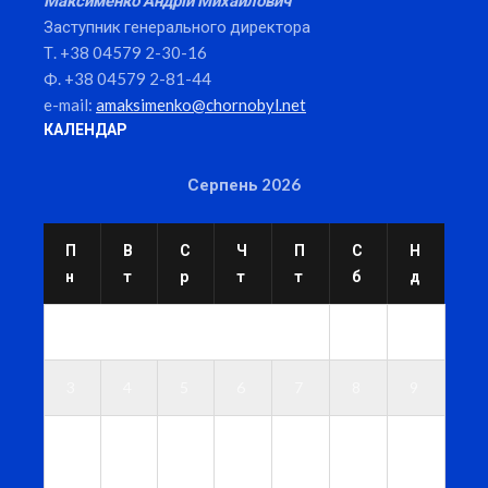
Заступник генерального директора
Т. +38 04579 2-30-16
Ф. +38 04579 2-81-44
e-mail:
amaksimenko@chornobyl.net
КАЛЕНДАР
Серпень 2026
П
В
С
Ч
П
С
Н
н
т
р
т
т
б
д
1
2
3
4
5
6
7
8
9
1
1
1
1
1
1
1
0
1
2
3
4
5
6