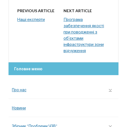
PREVIOUS ARTICLE
NEXT ARTICLE
Наші експерти
Програма
забезпечення якості
при поводженні з
об’єктами
інфраструктури зони
відчуження
Головне меню
Про нас
Новини
Збірник “Проблеми ЧЗВ”