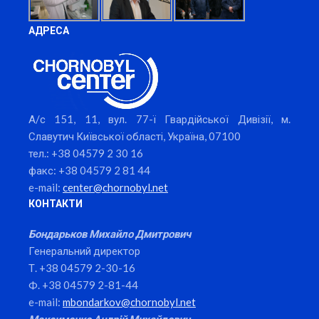
АДРЕСА
А/с 151, 11, вул. 77-ї Гвардійської Дивізії, м.
Славутич Київської області, Україна, 07100
тел.: +38 04579 2 30 16
факс: +38 04579 2 81 44
e-mail:
center@chornobyl.net
КОНТАКТИ
Бондарьков Михайло Дмитрович
Генеральний директор
Т. +38 04579 2-30-16
Ф. +38 04579 2-81-44
e-mail:
mbondarkov@chornobyl.net
Максименко Андрій Михайлович