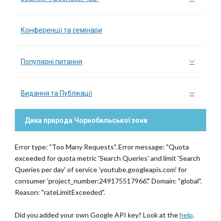
Конференції та семінари
Популярні питання
Видання та Публікації
Дика природа Чорнобильської зони
Error type: "Too Many Requests". Error message: "Quota
exceeded for quota metric 'Search Queries' and limit 'Search
Queries per day' of service 'youtube.googleapis.com' for
consumer 'project_number:249175517966'." Domain: "global".
Reason: "rateLimitExceeded".
Did you added your own Google API key? Look at the
help
.