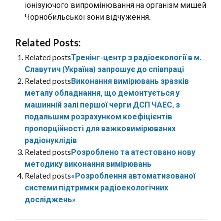
іонізуючого випромінювання на організм мишей
Чорнобильської зони відчуження.
Related Posts:
Related posts
Тренінг-центр з радіоекології в м.
Славутич (Україна) запрошує до співпраці
Related posts
Виконання вимірювань зразків
металу обладнання, що демонтується у
машинній залі першої черги ДСП ЧАЕС, з
подальшим розрахунком коефіцієнтів
пропорційності для важковимірюваних
радіонуклідів
Related posts
Розроблено та атестовано нову
методику виконання вимірювань
Related posts
«Розроблення автоматизованої
системи підтримки радіоекологічних
досліджень»