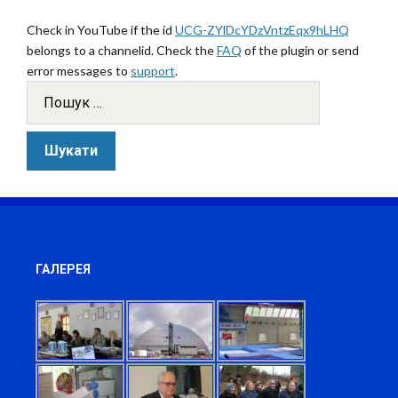
Check in YouTube if the id
UCG-ZYlDcYDzVntzEqx9hLHQ
belongs to a channelid. Check the
FAQ
of the plugin or send
error messages to
support
.
ГАЛЕРЕЯ