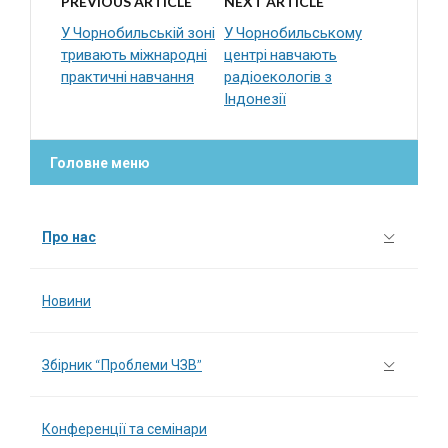
PREVIOUS ARTICLE
NEXT ARTICLE
У Чорнобильській зоні
У Чорнобильському
тривають міжнародні
центрі навчають
практичні навчання
радіоекологів з
Індонезії
Головне меню
Про нас
Новини
Збірник “Проблеми ЧЗВ”
Конференції та семінари