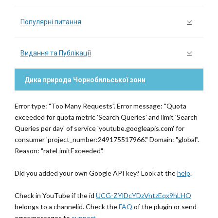
Популярні питання
Видання та Публікації
Дика природа Чорнобильської зони
Error type: "Too Many Requests". Error message: "Quota
exceeded for quota metric 'Search Queries' and limit 'Search
Queries per day' of service 'youtube.googleapis.com' for
consumer 'project_number:249175517966'." Domain: "global".
Reason: "rateLimitExceeded".
Did you added your own Google API key? Look at the
help
.
Check in YouTube if the id
UCG-ZYlDcYDzVntzEqx9hLHQ
belongs to a channelid. Check the
FAQ
of the plugin or send
error messages to
support
.