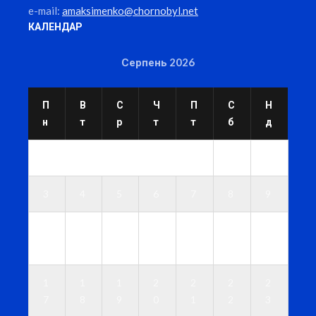
e-mail:
amaksimenko@chornobyl.net
КАЛЕНДАР
Серпень 2026
П
В
С
Ч
П
С
Н
н
т
р
т
т
б
д
1
2
3
4
5
6
7
8
9
1
1
1
1
1
1
1
0
1
2
3
4
5
6
1
1
1
2
2
2
2
7
8
9
0
1
2
3