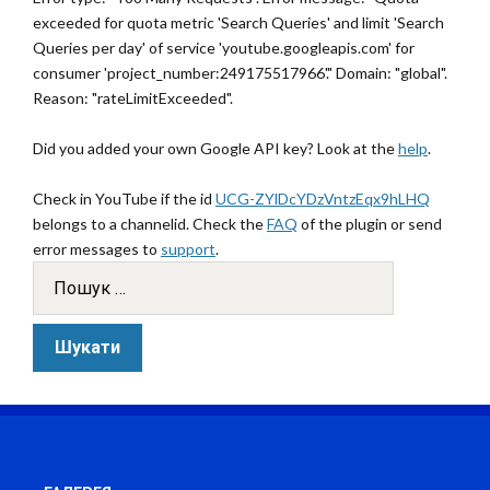
exceeded for quota metric 'Search Queries' and limit 'Search
Queries per day' of service 'youtube.googleapis.com' for
consumer 'project_number:249175517966'." Domain: "global".
Reason: "rateLimitExceeded".
Did you added your own Google API key? Look at the
help
.
Check in YouTube if the id
UCG-ZYlDcYDzVntzEqx9hLHQ
belongs to a channelid. Check the
FAQ
of the plugin or send
error messages to
support
.