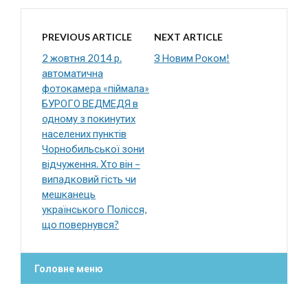
PREVIOUS ARTICLE
NEXT ARTICLE
2 жовтня 2014 р.
З Новим Роком!
автоматична
фотокамера «піймала»
БУРОГО ВЕДМЕДЯ в
одному з покинутих
населених пунктів
Чорнобильської зони
відчуження. Хто він –
випадковий гість чи
мешканець
українського Полісся,
що повернувся?
Головне меню