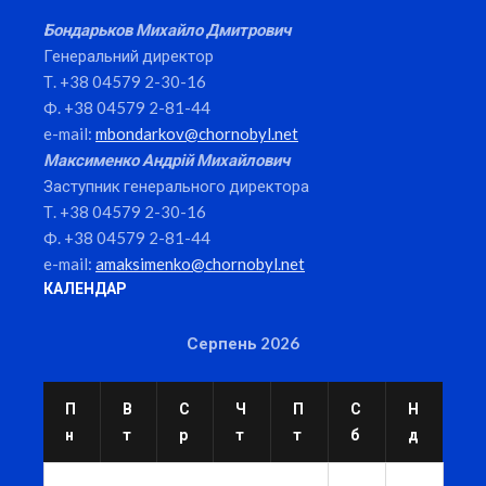
Бондарьков Михайло Дмитрович
Генеральний директор
Т. +38 04579 2-30-16
Ф. +38 04579 2-81-44
e-mail:
mbondarkov@chornobyl.net
Максименко Андрій Михайлович
Заступник генерального директора
Т. +38 04579 2-30-16
Ф. +38 04579 2-81-44
e-mail:
amaksimenko@chornobyl.net
КАЛЕНДАР
Серпень 2026
П
В
С
Ч
П
С
Н
н
т
р
т
т
б
д