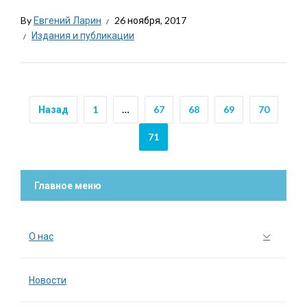
By
Евгений Ларин
26 ноября, 2017
Издания и публикации
Назад
1
…
67
68
69
70
71
Главное меню
О нас
Новости