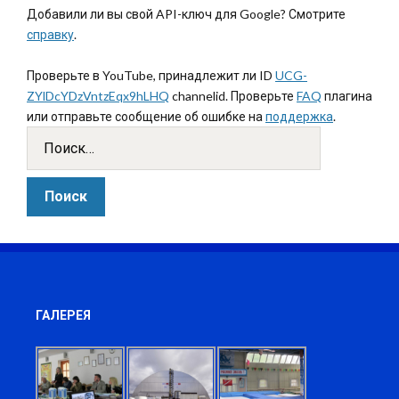
Добавили ли вы свой API-ключ для Google? Смотрите
справку
.
Проверьте в YouTube, принадлежит ли ID
UCG-
ZYlDcYDzVntzEqx9hLHQ
channelid. Проверьте
FAQ
плагина
или отправьте сообщение об ошибке на
поддержка
.
ГАЛЕРЕЯ