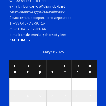
Ф. +38 04579 2-81-44
e-mail:
mbondarkov@chornobyl.net
Максименко Андрей Михайлович
Заместитель генерального директора
Т. +38 04579 2-30-16
Ф. +38 04579 2-81-44
e-mail:
amaksimenko@chornobyl.net
КАЛЕНДАРЬ
Август 2026
П
В
С
Ч
П
С
В
н
т
р
т
т
б
с
1
2
3
4
5
6
7
8
9