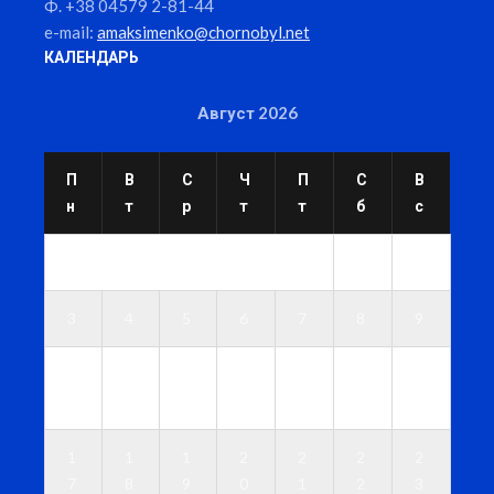
Ф. +38 04579 2-81-44
e-mail:
amaksimenko@chornobyl.net
КАЛЕНДАРЬ
Август 2026
П
В
С
Ч
П
С
В
н
т
р
т
т
б
с
1
2
3
4
5
6
7
8
9
1
1
1
1
1
1
1
0
1
2
3
4
5
6
1
1
1
2
2
2
2
7
8
9
0
1
2
3