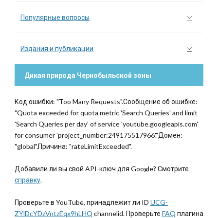
Популярные вопросы
Издания и публикации
Дикая природа Чернобыльской зоны
Код ошибки: "Too Many Requests".Сообщение об ошибке:
"Quota exceeded for quota metric 'Search Queries' and limit
'Search Queries per day' of service 'youtube.googleapis.com'
for consumer 'project_number:249175517966'."Домен:
"global".Причина: "rateLimitExceeded".
Добавили ли вы свой API-ключ для Google? Смотрите
справку
.
Проверьте в YouTube, принадлежит ли ID
UCG-
ZYlDcYDzVntzEqx9hLHQ
channelid. Проверьте
FAQ
плагина