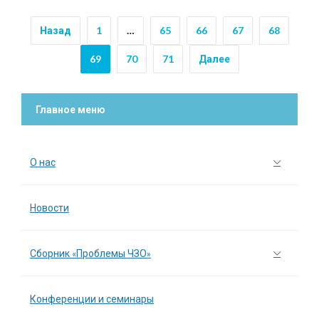
Назад
1
…
65
66
67
68
69
70
71
Далее
Главное меню
О нас
Новости
Сборник «Проблемы ЧЗО»
Конференции и семинары