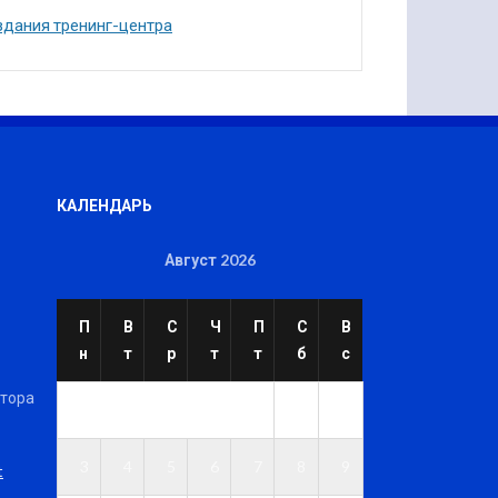
здания тренинг-центра
КАЛЕНДАРЬ
Август 2026
П
В
С
Ч
П
С
В
н
т
р
т
т
б
с
ктора
1
2
3
4
5
6
7
8
9
t