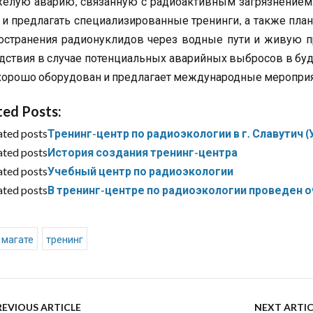
желую аварию, связанную с радиоактивным загрязнением
 и предлагать специализированные тренинги, а также пл
остранения радионуклидов через водные пути и живую п
дствия в случае потенциальных аварийных выбросов в буд
орошо оборудован и предлагает международные мероприя
ted Posts:
ated posts
Тренинг-центр по радиоэкологии в г. Славутич 
ated posts
История создания тренинг-центра
ated posts
Учебный центр по радиоэкологии
ated posts
В тренинг-центре по радиоэкологии проведен 
магате
тренинг
REVIOUS ARTICLE
NEXT ARTIC