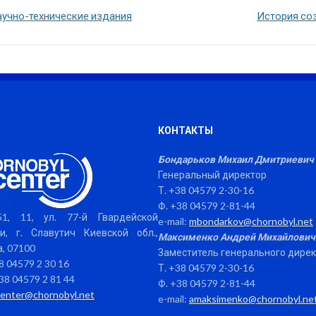
аучно-технические издания
История со
КОНТАКТЫ
Бондарьков Михаил Дмитриевич
Генеральный директор
Т. +38 04579 2-30-16
Ф. +38 04579 2-81-44
1, 11, ул. 77-й Гвардейской
e-mail:
mbondarkov@chornobyl.net
и, г. Славутич Киевской обл.,
Максименко Андрей Михайлович
, 07100
Заместитель генерального дире
38 04579 2 30 16
Т. +38 04579 2-30-16
38 04579 2 81 44
Ф. +38 04579 2-81-44
center@chornobyl.net
e-mail:
amaksimenko@chornobyl.ne