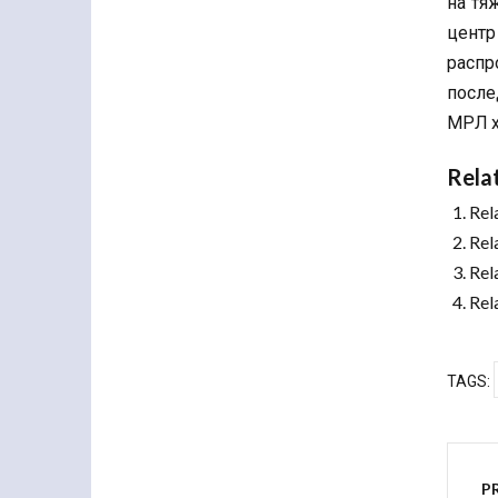
на тя
центр
распр
после
МРЛ х
Rela
Rel
Rel
Rel
Rel
TAGS:
P