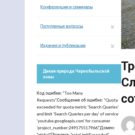
Конференции и семинары
Популярные вопросы
Издания и публикации
Тр
Дикая природа Чернобыльской
зоны
Сл
Код ошибки: "Too Many
со
Requests".Сообщение об ошибке: "Quota
exceeded for quota metric 'Search Queries'
and limit 'Search Queries per day' of service
'youtube.googleapis.com' for consumer
'project_number:249175517966'."Домен:
"global".Причина: "rateLimitExceeded".