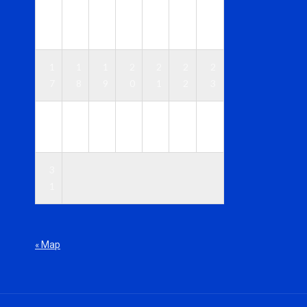
1
1
1
1
1
1
1
0
1
2
3
4
5
6
1
1
1
2
2
2
2
7
8
9
0
1
2
3
2
2
2
2
2
2
3
4
5
6
7
8
9
0
3
1
« Мар