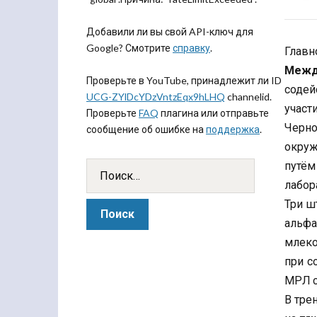
Добавили ли вы свой API-ключ для
Google? Смотрите
справку
.
Главн
Межд
Проверьте в YouTube, принадлежит ли ID
содей
UCG-ZYlDcYDzVntzEqx9hLHQ
channelid.
учас
Проверьте
FAQ
плагина или отправьте
Черно
сообщение об ошибке на
поддержка
.
окруж
путём
лабор
Три ш
альф
млеко
при с
МРЛ с
В тре