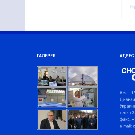
Н
ГАЛЕРЕЯ
АДРЕС
А/я 15
Дивизи
Украина
тел.: +
факс: +
e-mail: