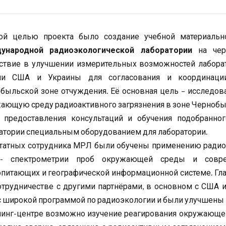
ой целью проекта было создание учебной материальн
ународной радиоэкологической лаборатории
на черн
ствие в улучшении измерительных возможностей лаборат
тии США и Украины для согласования и координац
быльской зоне отчуждения. Её основная цель – исследова
ающую среду радиоактивного загрязнения в зоне Чернобы
 предоставления консультаций и обучения подобранн
атории специальным оборудованием для лаборатории.
татных сотрудника МРЛ были обучены применению радиоэ
а- спектрометрии проб окружающей среды и совре
питающих и географической информационной системе. Глав
отрудничестве с другими партнёрами, в основном с США и
 широкой программой по радиоэкологии и были улучшены
нинг-центре возможно изучение реагирования окружающ