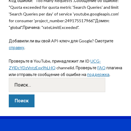
Код ошибки: "Too Many Requests".Сообщение об ошибке:
"Quota exceeded for quota metric 'Search Queries' and limit
'Search Queries per day' of service 'youtube.googleapis.com'
for consumer 'project_number:249175517966'."Домен:
"global".Причина: "rateLimitExceeded".
Добавили ли вы свой API-ключ для Google? Смотрите
справку
.
Проверьте в YouTube, принадлежит ли ID
UCG-
ZYlDcYDzVntzEqx9hLHQ
channelid. Проверьте
FAQ
плагина
или отправьте сообщение об ошибке на
поддержка
.