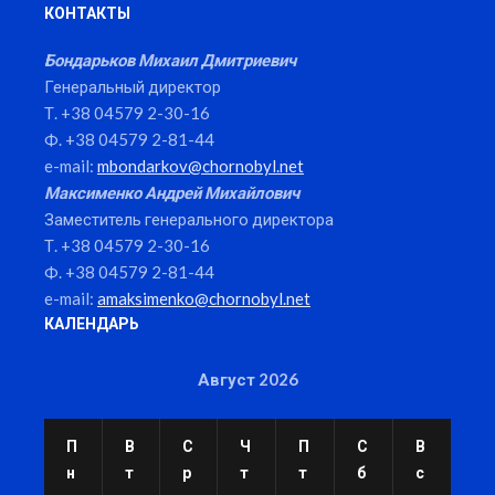
КОНТАКТЫ
Бондарьков Михаил Дмитриевич
Генеральный директор
Т. +38 04579 2-30-16
Ф. +38 04579 2-81-44
e-mail:
mbondarkov@chornobyl.net
Максименко Андрей Михайлович
Заместитель генерального директора
Т. +38 04579 2-30-16
Ф. +38 04579 2-81-44
e-mail:
amaksimenko@chornobyl.net
КАЛЕНДАРЬ
Август 2026
П
В
С
Ч
П
С
В
н
т
р
т
т
б
с