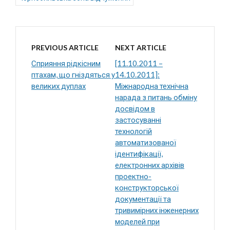
PREVIOUS ARTICLE
NEXT ARTICLE
Сприяння рідкісним
[11.10.2011 –
птахам, що гніздяться у
14.10.2011]:
великих дуплах
Міжнародна технічна
нарада з питань обміну
досвідом в
застосуванні
технологій
автоматизованої
ідентифікації,
електронних архівів
проектно-
конструкторської
документації та
тривимірних інженерних
моделей при