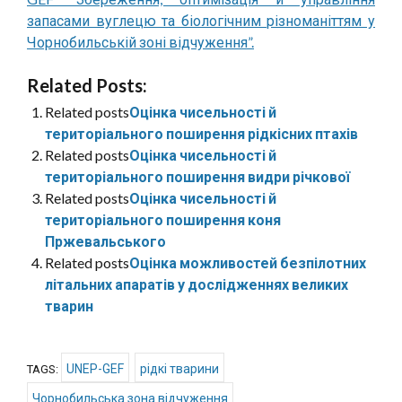
запасами вуглецю та біологічним різноманіттям у
Чорнобильській зоні відчуження”.
Related Posts:
Related posts
Оцінка чисельності й
територіального поширення рідкісних птахів
Related posts
Оцінка чисельності й
територіального поширення видри річкової
Related posts
Оцінка чисельності й
територіального поширення коня
Пржевальського
Related posts
Оцінка можливостей безпілотних
літальних апаратів у дослідженнях великих
тварин
UNEP-GEF
рідкі тварини
TAGS:
Чорнобильська зона відчуження