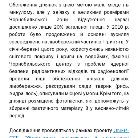
Обстеження ділянок з цією метою мало місце і в
минулому, але у зв’язку з великими розмірами
Чорнобильської зони відчуження наразі
досліджено лише 20% загальної площі. У 2018 р.
роботи було продовжено й основні зусилля
зосереджено на лівобережній частині р. Прип’ять. У
січні-березні цього року, користуючись наявністю
снігового покриву і криги на водоймах, фахівці
Чорнобильського центру з проблем ядерної
безпеки, радіоактивних відходів та радіоекології
провели піші обстеження кількох ділянок
лівобережжя, реєстрували сліди тварин (рись,
видра, лось), описували місцеві умови. Крім того, на
ділянці розміщено фотопастки, які допоможуть у
збиранні фактичного матеріалу й у весняно-літній
період.
Дослідження проводяться у рамках проекту
UNEP-
GEF “Збереження, оптимізація й управління