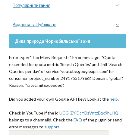
Популярні питання
Видання та Публікації
Дика природа Чорнобильської зони
Error type: "Too Many Requests". Error message: "Quota
exceeded for quota metric 'Search Queries' and limit 'Search
Queries per day' of service 'youtube.googleapis.com' for
consumer 'project_number:249175517966'." Domain: "global".
Reason: "rateLimitExceeded".
Did you added your own Google API key? Look at the
help
.
Check in YouTube if the id
UCG-ZYlDcYDzVntzEqx9hLHQ
belongs to a channelid. Check the
FAQ
of the plugin or send
error messages to
support
.