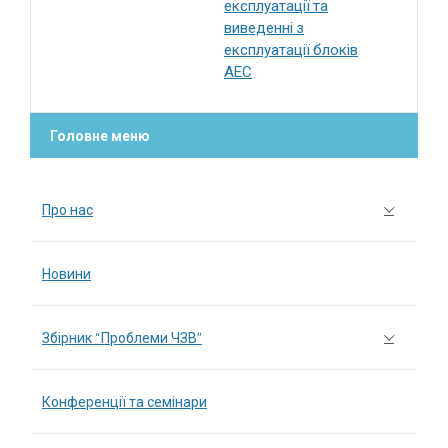
експлуатації та
виведенні з
експлуатації блоків
АЕС
Головне меню
Про нас
Новини
Збірник “Проблеми ЧЗВ”
Конференції та семінари