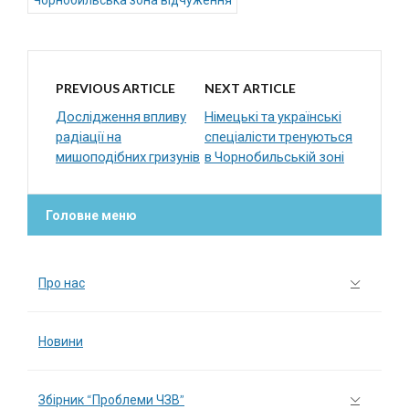
PREVIOUS ARTICLE
NEXT ARTICLE
Дослідження впливу
Німецькі та українські
радіації на
спеціалісти тренуються
мишоподібних гризунів
в Чорнобильській зоні
Головне меню
Про нас
Новини
Збірник “Проблеми ЧЗВ”