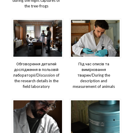
during the night captures of
the tree-frogs
Обговорення деталей
Під час описів та
дослідження в польовій
вимірювання
лабораторії/Discussion of
тварин/During the
the research details in the
description and
field laboratory
measurement of animals