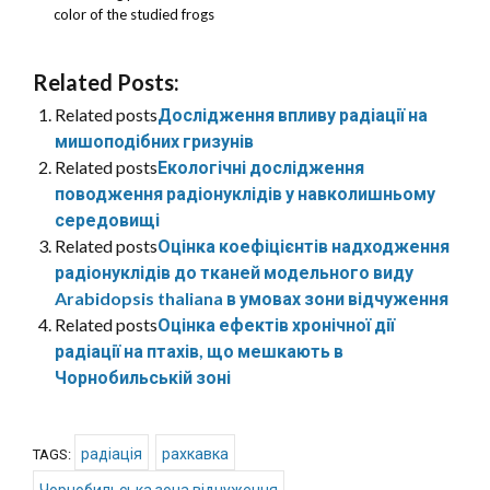
color of the studied frogs
Related Posts:
Related posts
Дослідження впливу радіації на
мишоподібних гризунів
Related posts
Екологічні дослідження
поводження радіонуклідів у навколишньому
середовищі
Related posts
Оцінка коефіцієнтів надходження
радіонуклідів до тканей модельного виду
Arabidopsis thaliana в умовах зони відчуження
Related posts
Оцінка ефектів хронічної дії
радіації на птахів, що мешкають в
Чорнобильській зоні
радіація
рахкавка
TAGS:
Чорнобильська зона відчуження