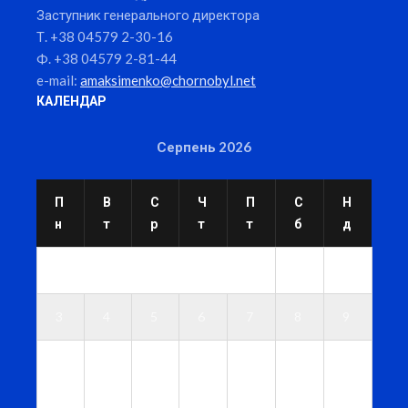
Заступник генерального директора
Т. +38 04579 2-30-16
Ф. +38 04579 2-81-44
e-mail:
amaksimenko@chornobyl.net
КАЛЕНДАР
Серпень 2026
П
В
С
Ч
П
С
Н
н
т
р
т
т
б
д
1
2
3
4
5
6
7
8
9
1
1
1
1
1
1
1
0
1
2
3
4
5
6