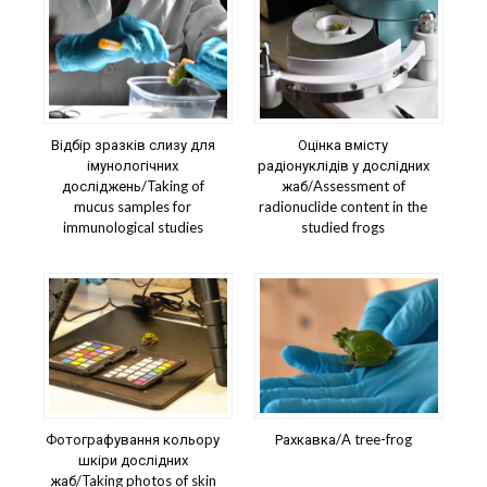
Відбір зразків слизу для
Оцінка вмісту
імунологічних
радіонуклідів у дослідних
досліджень/Taking of
жаб/Assessment of
mucus samples for
radionuclide content in the
immunological studies
studied frogs
Фотографування кольору
Рахкавка/A tree-frog
шкіри дослідних
жаб/Taking photos of skin