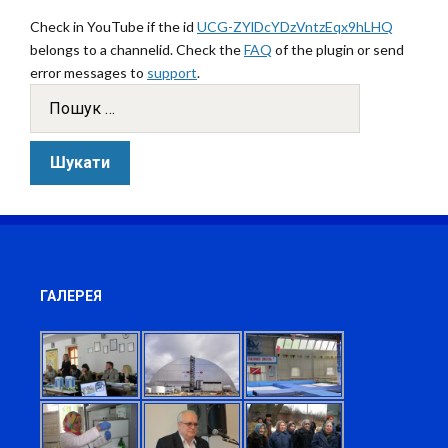
Check in YouTube if the id
UCG-ZYlDcYDzVntzEqx9hLHQ
belongs to a channelid. Check the
FAQ
of the plugin or send
error messages to
support
.
ГАЛЕРЕЯ