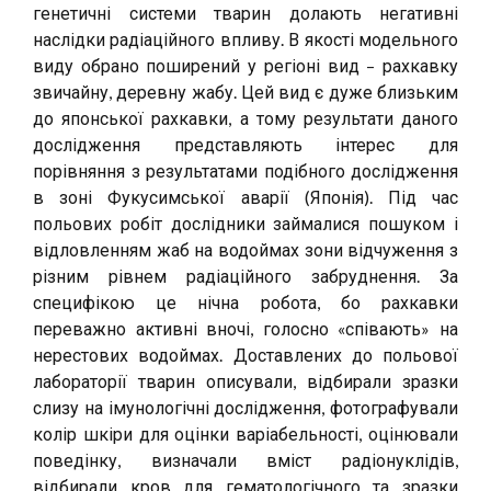
генетичні системи тварин долають негативні
наслідки радіаційного впливу. В якості модельного
виду обрано поширений у регіоні вид – рахкавку
звичайну, деревну жабу. Цей вид є дуже близьким
до японської рахкавки, а тому результати даного
дослідження представляють інтерес для
порівняння з результатами подібного дослідження
в зоні Фукусимської аварії (Японія). Під час
польових робіт дослідники займалися пошуком і
відловленням жаб на водоймах зони відчуження з
різним рівнем радіаційного забруднення. За
специфікою це нічна робота, бо рахкавки
переважно активні вночі, голосно «співають» на
нерестових водоймах. Доставлених до польової
лабораторії тварин описували, відбирали зразки
слизу на імунологічні дослідження, фотографували
колір шкіри для оцінки варіабельності, оцінювали
поведінку, визначали вміст радіонуклідів,
відбирали кров для гематологічного та зразки