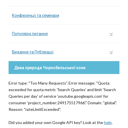
Конференції та семінари
Популярні питання
Видання та Публікації
Дика природа Чорнобильської зони
Error type: "Too Many Requests". Error message: "Quota
exceeded for quota metric 'Search Queries' and limit 'Search
Queries per day' of service 'youtube.googleapis.com' for
consumer 'project_number:249175517966'." Domain: "global".
Reason: "rateLimitExceeded".
Did you added your own Google API key? Look at the
help
.