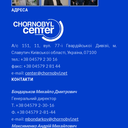
АДРЕСА
А/с 151, 11, вул. 77-ї Гвардійської Дивізії, м.
Славутич Київської області, Україна, 07100
тел.: +38 04579 2 30 16
факс: +38 04579 2 81 44
e-mail:
center@chornobyl.net
КОНТАКТИ
Бондарьков Михайло Дмитрович
Генеральний директор
Т. +38 04579 2-30-16
Ф. +38 04579 2-81-44
e-mail:
mbondarkov@chornobyl.net
Максименко Андрій Михайлович