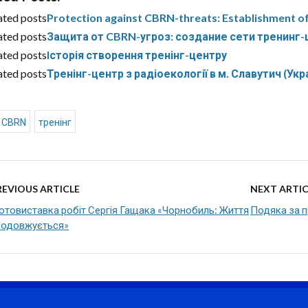
ated posts
Protection against CBRN-threats: Establishment of 
ated posts
Защита от CBRN-угроз: создание сети тренинг
ated posts
Iсторія створення тренінг-центру
ated posts
Тренінг-центр з радіоекології в м. Славутич (Укр
CBRN
тренінг
REVIOUS ARTICLE
NEXT ARTIC
отовиставка робіт Сергія Гащака «Чорнобиль: Життя
Подяка за 
родовжується»