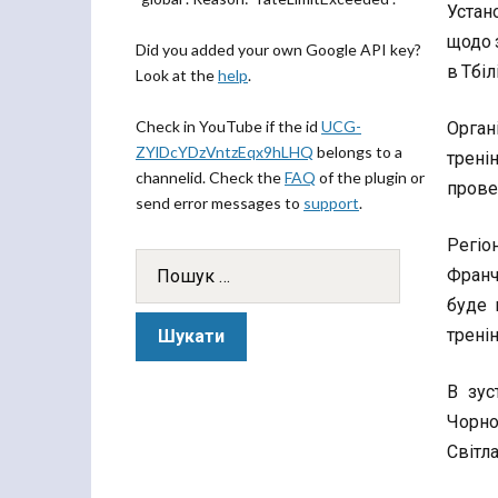
Устан
щодо з
Did you added your own Google API key?
в Тбілі
Look at the
help
.
Орган
Check in YouTube if the id
UCG-
ZYlDcYDzVntzEqx9hLHQ
belongs to a
трені
channelid. Check the
FAQ
of the plugin or
прове
send error messages to
support
.
Регіо
Франч
буде 
тренін
В зус
Чорно
Світл