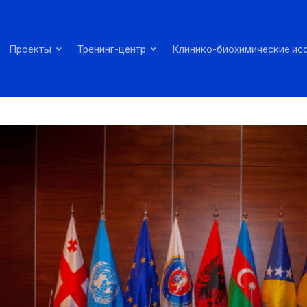
Проекты
Тренинг-центр
Клинико-биохимические ис