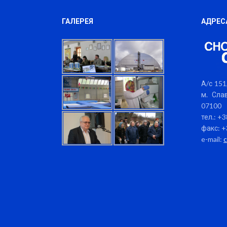
ГАЛЕРЕЯ
АДРЕС
А/с 151,
м. Слав
07100
тел.: +
факс: +
e-mail: