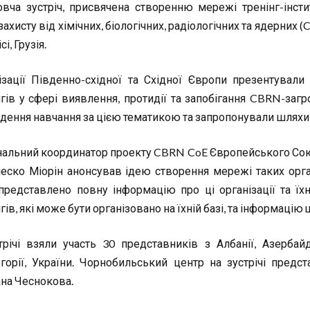
овча зустріч, присвячена створенню мережі тренінг-інсти
ахисту від хімічних, біологічних, радіологічних та ядерних (
сі, Грузія.
ізації Південно-східної та Східної Європи презентували
нгів у сфері виявлення, протидії та запобігання CBRN-за
дення навчання за цією тематикою та запропонували шляхи 
нальний координатор проекту CBRN CoE Європейського Союз
еско Міорін анонсував ідею створення мережі таких орган
представлено повну інформацію про ці організації та їх
гів, які може бути організовано на їхній базі, та інформацію 
трічі взяли участь 30 представників з Албанії, Азербайд
горії, України. Чорнобильський центр на зустрічі предс
ана Чеснокова.