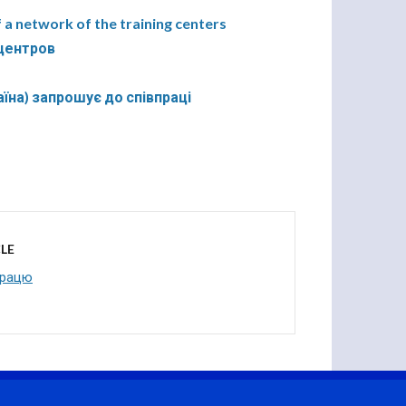
a network of the training centers
-центров
аїна) запрошує до співпраці
LE
працю