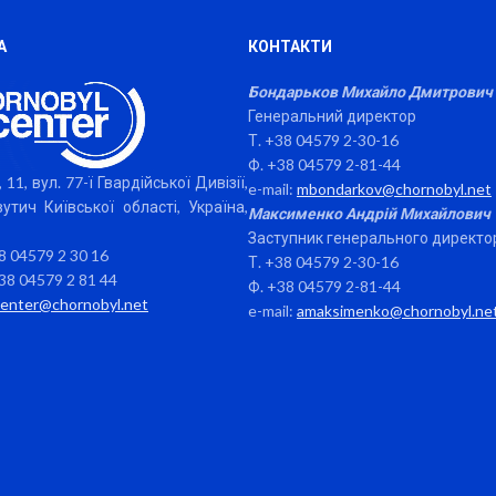
А
КОНТАКТИ
Бондарьков Михайло Дмитрович
Генеральний директор
Т. +38 04579 2-30-16
Ф. +38 04579 2-81-44
 11, вул. 77-ї Гвардійської Дивізії,
e-mail:
mbondarkov@chornobyl.net
утич Київської області, Україна,
Максименко Андрій Михайлович
Заступник генерального директо
38 04579 2 30 16
Т. +38 04579 2-30-16
38 04579 2 81 44
Ф. +38 04579 2-81-44
center@chornobyl.net
e-mail:
amaksimenko@chornobyl.ne