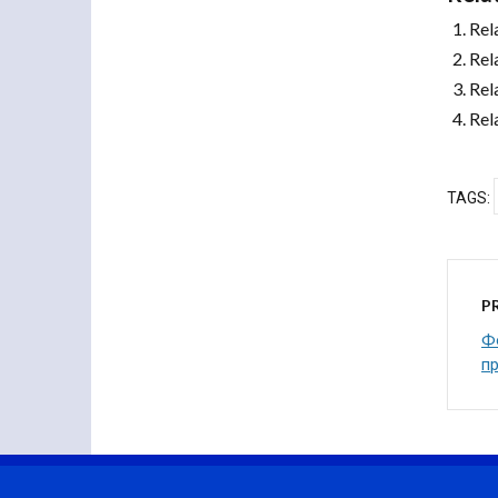
Rel
Rel
Rel
Rel
TAGS:
P
Ф
п