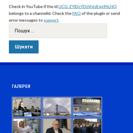
Check in YouTube if the id
UCG-ZYlDcYDzVntzEqx9hLHQ
belongs to a channelid. Check the
FAQ
of the plugin or send
error messages to
support
.
ГАЛЕРЕЯ