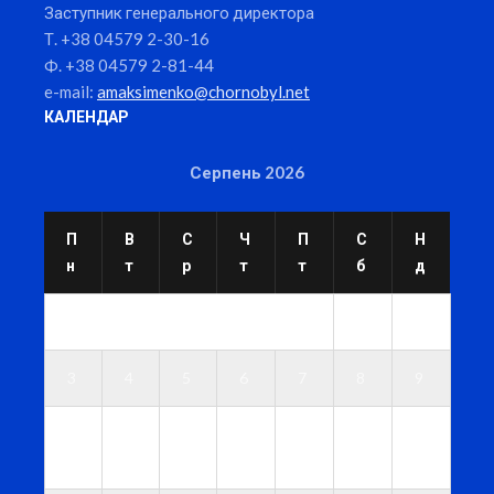
Заступник генерального директора
Т. +38 04579 2-30-16
Ф. +38 04579 2-81-44
e-mail:
amaksimenko@chornobyl.net
КАЛЕНДАР
Серпень 2026
П
В
С
Ч
П
С
Н
н
т
р
т
т
б
д
1
2
3
4
5
6
7
8
9
1
1
1
1
1
1
1
0
1
2
3
4
5
6