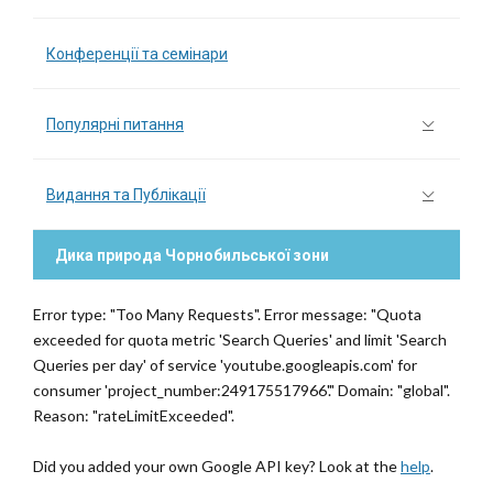
Конференції та семінари
Популярні питання
Видання та Публікації
Дика природа Чорнобильської зони
Error type: "Too Many Requests". Error message: "Quota
exceeded for quota metric 'Search Queries' and limit 'Search
Queries per day' of service 'youtube.googleapis.com' for
consumer 'project_number:249175517966'." Domain: "global".
Reason: "rateLimitExceeded".
Did you added your own Google API key? Look at the
help
.