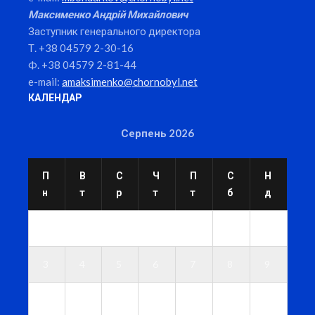
Максименко Андрій Михайлович
Заступник генерального директора
Т. +38 04579 2-30-16
Ф. +38 04579 2-81-44
e-mail:
amaksimenko@chornobyl.net
КАЛЕНДАР
Серпень 2026
П
В
С
Ч
П
С
Н
н
т
р
т
т
б
д
1
2
3
4
5
6
7
8
9
1
1
1
1
1
1
1