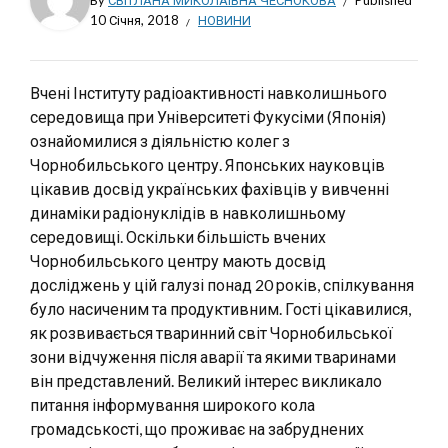
By
СВІТЛАНА МИКОЛАЇВНА ЧЕСНОКОВА
Published
10 Січня, 2018
НОВИНИ
Вчені Інституту радіоактивності навколишнього
середовища при Університеті Фукусіми (Японія)
ознайомилися з діяльністю колег з
Чорнобильського центру. Японських науковців
цікавив досвід українських фахівців у вивченні
динаміки радіонуклідів в навколишньому
середовищі. Оскільки більшість вчених
Чорнобильського центру мають досвід
досліджень у цій галузі понад 20 років, спілкування
було насиченим та продуктивним. Гості цікавилися,
як розвивається тваринний світ Чорнобильської
зони відчуження після аварії та якими тваринами
він представлений. Великий інтерес викликало
питання інформування широкого кола
громадськості, що проживає на забруднених