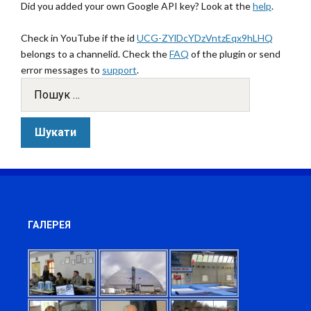
Did you added your own Google API key? Look at the
help
.
Check in YouTube if the id
UCG-ZYlDcYDzVntzEqx9hLHQ
belongs to a channelid. Check the
FAQ
of the plugin or send
error messages to
support
.
ГАЛЕРЕЯ