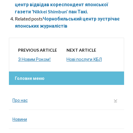
центр відвідав кореспондент японської
газети ‘Nikkei Shimbun’ пан Такі.
Related posts
Чорнобильський центр зустрічає
японських журналістів
PREVIOUS ARTICLE
NEXT ARTICLE
З Новим Роком!
Нові послуги КБЛ
Головне меню
Про нас
Новини