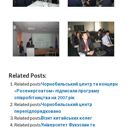
Related Posts:
Related posts
Чорнобильський центр та концерн
«Росенергоатом» підписали програму
співробітництва на 2007 рік
Related posts
Чорнобильський центр
перепідпорядковано
Related posts
Візит китайських колег
Related posts
Університет Фукусіми та