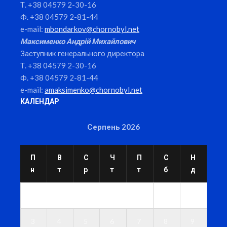
Т. +38 04579 2-30-16
Ф. +38 04579 2-81-44
e-mail:
mbondarkov@chornobyl.net
Максименко Андрій Михайлович
Заступник генерального директора
Т. +38 04579 2-30-16
Ф. +38 04579 2-81-44
e-mail:
amaksimenko@chornobyl.net
КАЛЕНДАР
Серпень 2026
П
В
С
Ч
П
С
Н
н
т
р
т
т
б
д
1
2
3
4
5
6
7
8
9