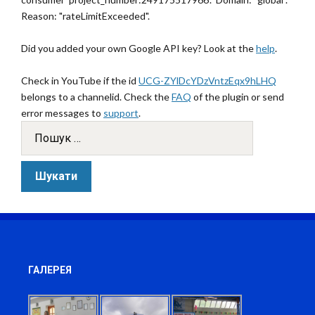
Reason: "rateLimitExceeded".
Did you added your own Google API key? Look at the
help
.
Check in YouTube if the id
UCG-ZYlDcYDzVntzEqx9hLHQ
belongs to a channelid. Check the
FAQ
of the plugin or send
error messages to
support
.
ГАЛЕРЕЯ