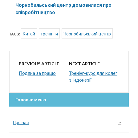
Чорнобильський центр домовилися про
співробітництво
Китай
тренінги
Чорнобильський центр
TAGS:
PREVIOUS ARTICLE
NEXT ARTICLE
Подяка за працю
Тренінг-курс для колег
з Індонезії
Головне меню
Про нас