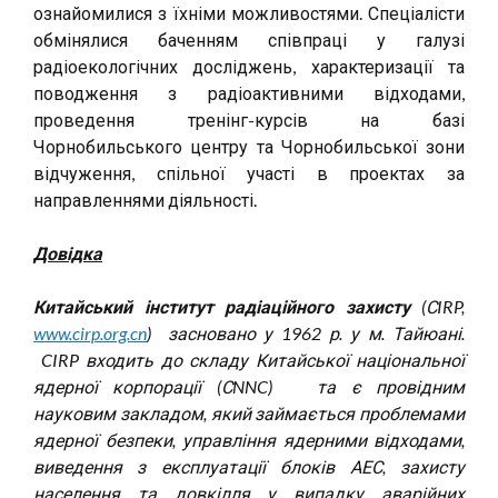
ознайомилися з їхніми можливостями. Спеціалісти
обмінялися баченням співпраці у галузі
радіоекологічних досліджень, характеризації та
поводження з радіоактивними відходами,
проведення тренінг-курсів на базі
Чорнобильського центру та Чорнобильської зони
відчуження, спільної участі в проектах за
направленнями діяльності.
Довідка
Китайський інститут радіаційного захисту
(СIRP,
www.cirp.org.cn
) засновано у 1962 р. у м. Тайюані.
CIRP входить до складу Китайської національної
ядерної корпорації (СNNC) та є провідним
науковим закладом, який займається проблемами
ядерної безпеки, управління ядерними відходами,
виведення з експлуатації блоків АЕС, захисту
населення та довкілля у випадку аварійних