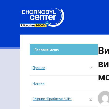
Ви
Головне меню
ви
Про нас
мо
Новини
Збірник “Проблеми ЧЗВ”