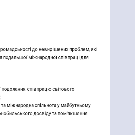
ромадськості до невирішених проблем, які
ня подальшої міжнародної співпраці для
ї подолання, співпрацю світового
;
 та міжнародна спільнота у майбутньому
рнобильського досвіду та пом’якшення