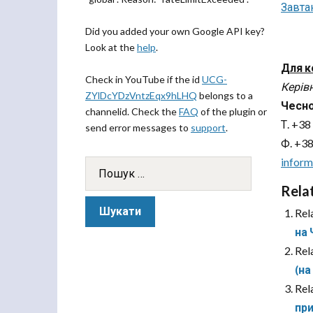
Завта
Did you added your own Google API key?
Look at the
help
.
Для к
Check in YouTube if the id
UCG-
Керів
ZYlDcYDzVntzEqx9hLHQ
belongs to a
Чесно
channelid. Check the
FAQ
of the plugin or
Т. +38
send error messages to
support
.
Ф. +38
infor
Rela
Rel
на
Rel
(на
Rel
при