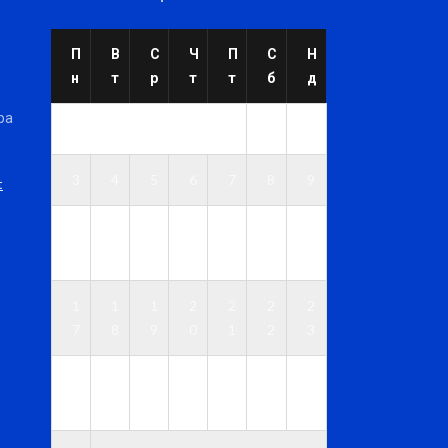
П
В
С
Ч
П
С
Н
н
т
р
т
т
б
д
ра
1
2
3
4
5
6
7
8
9
t
1
1
1
1
1
1
1
0
1
2
3
4
5
6
1
1
1
2
2
2
2
7
8
9
0
1
2
3
2
2
2
2
2
2
3
4
5
6
7
8
9
0