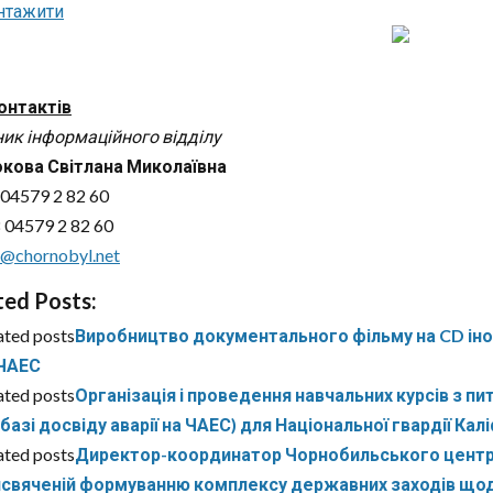
нтажити
онтактів
ник інформаційного відділу
кова Світлана Миколаївна
 04579 2 82 60
 04579 2 82 60
m@chornobyl.net
ted Posts:
ated posts
Виробництво документального фільму на CD іноз
 ЧАЕС
ated posts
Організація і проведення навчальних курсів з пи
 базі досвіду аварії на ЧАЕС) для Національної гвардії Кал
ated posts
Директор-координатор Чорнобильського центру Є
свяченій формуванню комплексу державних заходів щодо 