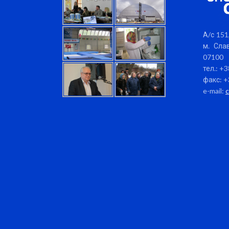
А/с 151,
м. Слав
07100
тел.: +
факс: +
e-mail: