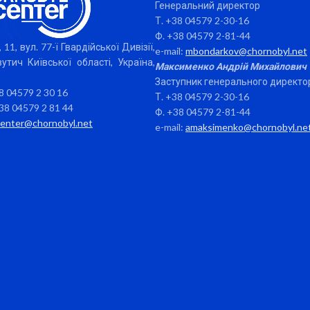
Генеральний директор
Т. +38 04579 2-30-16
Ф. +38 04579 2-81-44
 11, вул. 77-ї Гвардійської Дивізії,
e-mail:
mbondarkov@chornobyl.net
утич Київської області, Україна,
Максименко Андрій Михайлович
Заступник генерального директо
38 04579 2 30 16
Т. +38 04579 2-30-16
38 04579 2 81 44
Ф. +38 04579 2-81-44
center@chornobyl.net
e-mail:
amaksimenko@chornobyl.ne