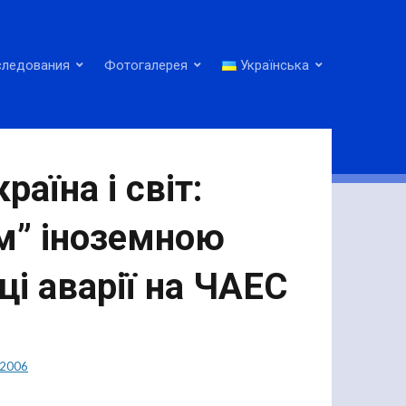
следования
Фотогалерея
Українська
аїна і світ:
м” іноземною
ці аварії на ЧАЕС
2006