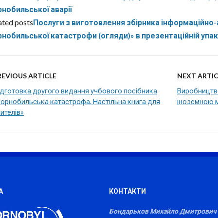
нобильської аварії
ated posts
Послуги з виготовлення збірника інформаційно-
нобильської катастрофи (огляди)» в презентаційній упак
REVIOUS ARTICLE
NEXT ARTIC
ідготовка другого видання учбового посібника
Виробництв
орнобильська катастрофа. Настільна книга для
іноземною м
ителів»
А
КОНТАКТИ
Бондарьков Михайло Дмитрович