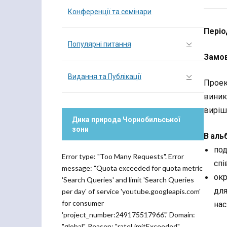
Конференції та семінари
Періо
Популярні питання
Замов
Видання та Публікації
Проек
виник
виріш
Дика природа Чорнобильської
зони
В аль
под
Error type: "Too Many Requests". Error
спі
message: "Quota exceeded for quota metric
окр
'Search Queries' and limit 'Search Queries
для
per day' of service 'youtube.googleapis.com'
for consumer
нас
'project_number:249175517966'." Domain:
"global". Reason: "rateLimitExceeded".