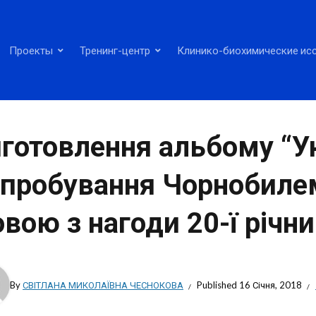
Проекты
Тренинг-центр
Клинико-биохимические ис
готовлення альбому “Укр
пробування Чорнобиле
вою з нагоди 20-ї річни
By
СВІТЛАНА МИКОЛАЇВНА ЧЕСНОКОВА
Published
16 Січня, 2018