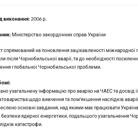
д виконання:
2006 р.
ник:
Міністерство закордонних справ України
т спрямований на поновлення зацікавленості міжнародної г
ли після Чорнобильської аварії, та до необхідності посилен
ення глобальної Чорнобильської проблеми.
бомі:
ано узагальнену інформацію про аварію на ЧАЕС та досвід ї
втовариства щодо вивчення та пом’якшення наслідків аварії
еслено основні завдання, над якими має працювати Україна
 безпеки ядерної енергетики, подальшого узагальнення Чо
лідків катастрофи.