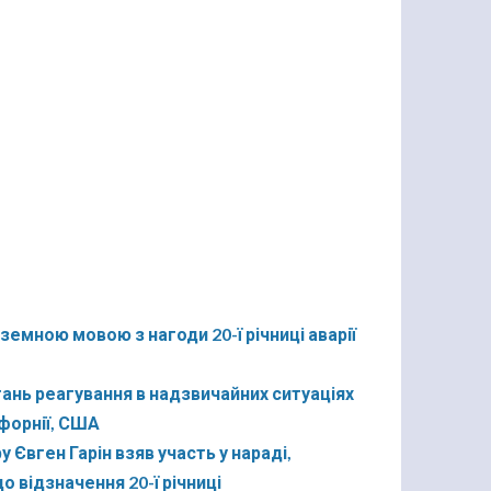
емною мовою з нагоди 20-ї річниці аварії
тань реагування в надзвичайних ситуаціях
іфорнії, США
вген Гарін взяв участь у нараді,
відзначення 20-ї річниці