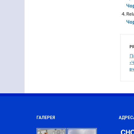
Чор
Rel
Чор
P
П
«Ч
вч
ГАЛЕРЕЯ
АДРЕС