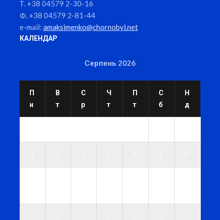
Т. +38 04579 2-30-16
Ф. +38 04579 2-81-44
e-mail:
amaksimenko@chornobyl.net
КАЛЕНДАР
Серпень 2026
П
В
С
Ч
П
С
Н
н
т
р
т
т
б
д
1
2
3
4
5
6
7
8
9
1
1
1
1
1
1
1
0
1
2
3
4
5
6
1
1
1
2
2
2
2