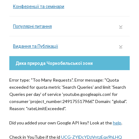
Конференції та семінари
Популярні питання
Видання та Публікації
Дика природа Чорнобильської зони
Error type: "Too Many Requests". Error message: "Quota
exceeded for quota metric 'Search Queries' and limit 'Search
Queries per day' of service 'youtube.googleapis.com' for
consumer 'project_number:249175517966'." Domain: "global".
Reason: "rateLimitExceeded".
Did you added your own Google API key? Look at the
help
.
Check in YouTube if the id
UCG-ZYlDcYDzVntzEqx9hLHQ