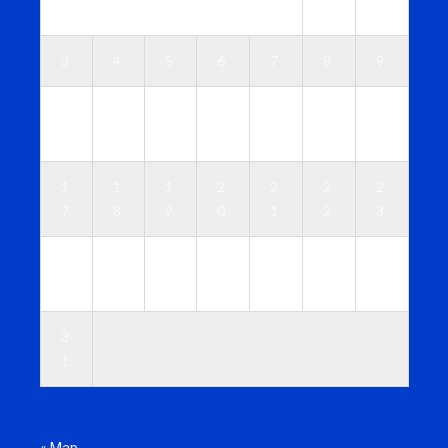
1
2
3
4
5
6
7
8
9
1
1
1
1
1
1
1
0
1
2
3
4
5
6
1
1
1
2
2
2
2
7
8
9
0
1
2
3
2
2
2
2
2
2
3
4
5
6
7
8
9
0
3
1
« Мар