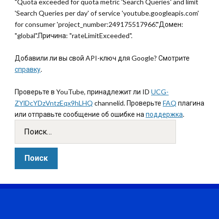
"Quota exceeded for quota metric 'Search Queries' and limit
'Search Queries per day' of service 'youtube.googleapis.com'
for consumer 'project_number:249175517966'."Домен:
"global".Причина: "rateLimitExceeded".
Добавили ли вы свой API-ключ для Google? Смотрите
справку
.
Проверьте в YouTube, принадлежит ли ID
UCG-
ZYlDcYDzVntzEqx9hLHQ
channelid. Проверьте
FAQ
плагина
или отправьте сообщение об ошибке на
поддержка
.