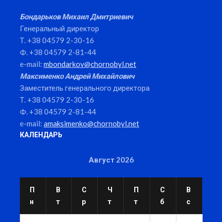
Бондарьков Михаил Дмитриевич
Генеральный директор
Т. +38 04579 2-30-16
Ф. +38 04579 2-81-44
e-mail:
mbondarkov@chornobyl.net
Максименко Андрей Михайлович
Заместитель генерального директора
Т. +38 04579 2-30-16
Ф. +38 04579 2-81-44
e-mail:
amaksimenko@chornobyl.net
КАЛЕНДАРЬ
Август 2026
П
В
С
Ч
П
С
В
н
т
р
т
т
б
с