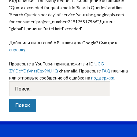
Код ошибки: "Too Many Requests".Сообщение об ошибке:
"Quota exceeded for quota metric 'Search Queries' and limit
'Search Queries per day' of service 'youtube.googleapis.com'
for consumer 'project_number:249175517966'."Домен:
"global".Причина: "rateLimitExceeded".
Добавили ли вы свой API-ключ для Google? Смотрите
справку
.
Проверьте в YouTube, принадлежит ли ID
UCG-
ZYlDcYDzVntzEqx9hLHQ
channelid. Проверьте
FAQ
плагина
или отправьте сообщение об ошибке на
поддержка
.