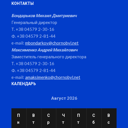
КОНТАКТЫ
Бондарьков Михаил Дмитриевич
Генеральный директор
Т. +38 04579 2-30-16
Ф. +38 04579 2-81-44
e-mail:
mbondarkov@chornobyl.net
Максименко Андрей Михайлович
Заместитель генерального директора
Т. +38 04579 2-30-16
Ф. +38 04579 2-81-44
e-mail:
amaksimenko@chornobyl.net
КАЛЕНДАРЬ
Август 2026
П
В
С
Ч
П
С
В
н
т
р
т
т
б
с