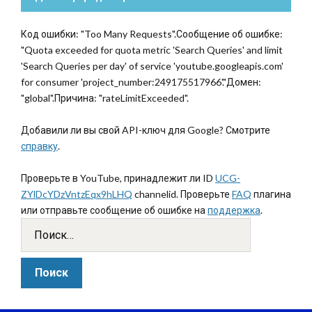
Код ошибки: "Too Many Requests".Сообщение об ошибке:
"Quota exceeded for quota metric 'Search Queries' and limit
'Search Queries per day' of service 'youtube.googleapis.com'
for consumer 'project_number:249175517966'."Домен:
"global".Причина: "rateLimitExceeded".
Добавили ли вы свой API-ключ для Google? Смотрите
справку
.
Проверьте в YouTube, принадлежит ли ID
UCG-
ZYlDcYDzVntzEqx9hLHQ
channelid. Проверьте
FAQ
плагина
или отправьте сообщение об ошибке на
поддержка
.