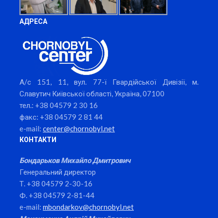
АДРЕСА
А/с 151, 11, вул. 77-ї Гвардійської Дивізії, м.
Славутич Київської області, Україна, 07100
тел.: +38 04579 2 30 16
факс: +38 04579 2 81 44
e-mail:
center@chornobyl.net
КОНТАКТИ
Бондарьков Михайло Дмитрович
Генеральний директор
Т. +38 04579 2-30-16
Ф. +38 04579 2-81-44
e-mail:
mbondarkov@chornobyl.net