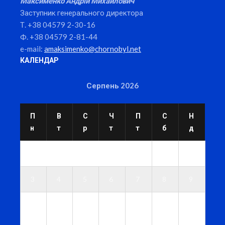
Максименко Андрій Михайлович
Заступник генерального директора
Т. +38 04579 2-30-16
Ф. +38 04579 2-81-44
e-mail:
amaksimenko@chornobyl.net
КАЛЕНДАР
Серпень 2026
П
В
С
Ч
П
С
Н
н
т
р
т
т
б
д
1
2
3
4
5
6
7
8
9
1
1
1
1
1
1
1
0
1
2
3
4
5
6