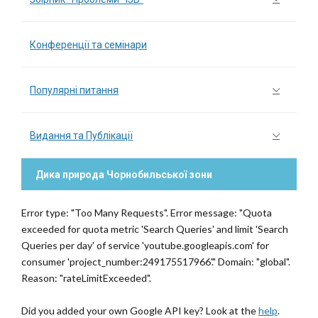
Конференції та семінари
Популярні питання
Видання та Публікації
Дика природа Чорнобильської зони
Error type: "Too Many Requests". Error message: "Quota
exceeded for quota metric 'Search Queries' and limit 'Search
Queries per day' of service 'youtube.googleapis.com' for
consumer 'project_number:249175517966'." Domain: "global".
Reason: "rateLimitExceeded".
Did you added your own Google API key? Look at the
help
.