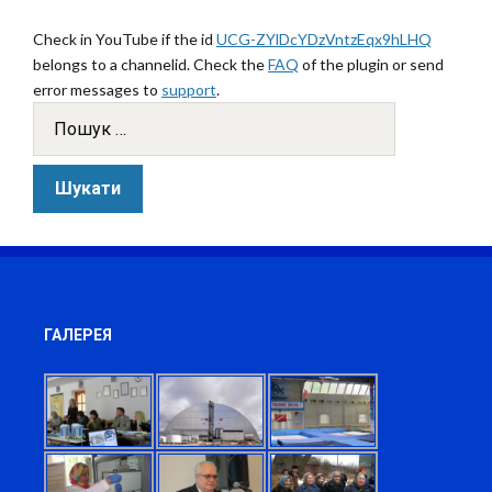
Check in YouTube if the id
UCG-ZYlDcYDzVntzEqx9hLHQ
belongs to a channelid. Check the
FAQ
of the plugin or send
error messages to
support
.
ГАЛЕРЕЯ