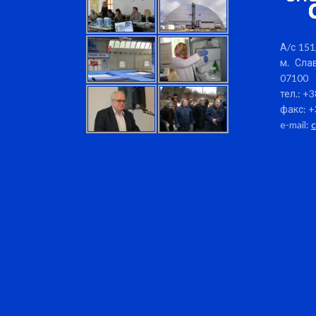
А/с 151,
м. Слав
07100
тел.: +
факс: +
e-mail: