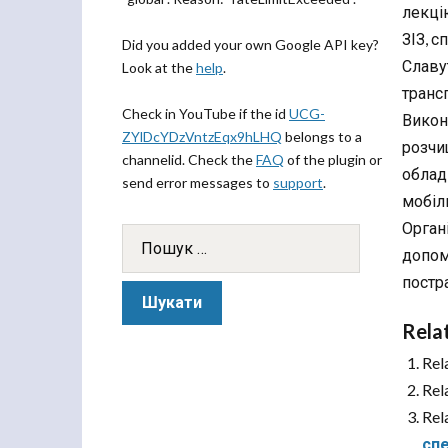
лекці
ЗІЗ, 
Did you added your own Google API key?
Славут
Look at the
help
.
транс
Check in YouTube if the id
UCG-
Викон
ZYlDcYDzVntzEqx9hLHQ
belongs to a
розчи
channelid. Check the
FAQ
of the plugin or
облад
send error messages to
support
.
мобіль
Орган
допом
постр
Rela
Rel
Rel
Rel
сп