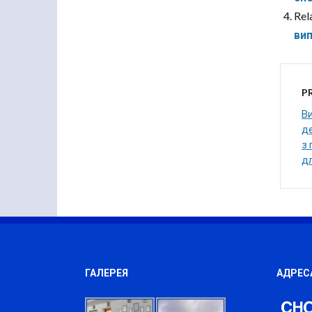
Rel
вип
P
В
де
з 
д
ГАЛЕРЕЯ
АДРЕС