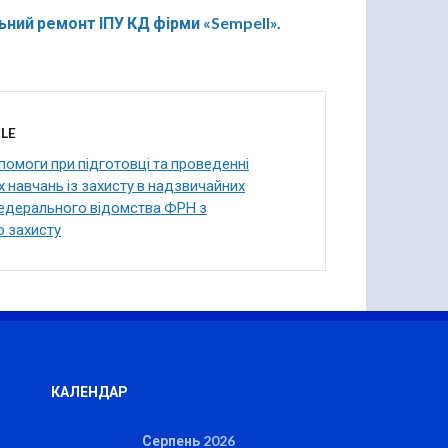
ьний ремонт ІПУ КД фірми «Sempell».
LE
омоги при підготовці та проведенні
 навчань із захисту в надзвичайних
Федерального відомства ФРН з
о захисту
КАЛЕНДАР
Серпень 2026