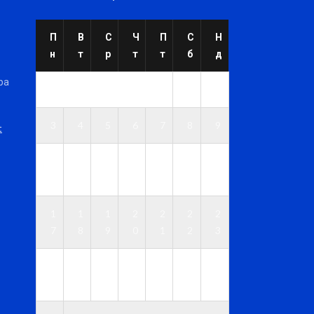
П
В
С
Ч
П
С
Н
н
т
р
т
т
б
д
ра
1
2
3
4
5
6
7
8
9
t
1
1
1
1
1
1
1
0
1
2
3
4
5
6
1
1
1
2
2
2
2
7
8
9
0
1
2
3
2
2
2
2
2
2
3
4
5
6
7
8
9
0