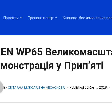
Проекты
Тренинг-центр
Клинико-биохимические ис
DEN WP65 Великомасшт
монстрація у Прип’яті
By
СВІТЛАНА МИКОЛАЇВНА ЧЕСНОКОВА
Published
22 Січня, 2018