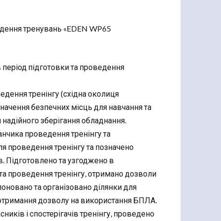
ведення тренувань «EDEN WP65
 в період підготовки та проведення
ведення тренінгу (східна околиця
значення безпечних місць для навчання та
й надійного зберігання обладнання.
нчика проведення тренінгу та
ля проведення тренінгу та позначено
в. Підготовлено та узгоджено в
та проведення тренінгу, отримано дозволи
оновано та організовано ділянки для
 отримання дозволу на використання БПЛА.
ників і спостерігачів тренінгу, проведено