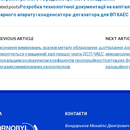
ated posts
Розробка технологічної документації на капітал
арного апарату і конденсатора-дегазатора для ВП ХАЕС
REVIOUS ARTICLE
NEXT ARTIC
иконання вимірювань зразків металу обладнання, що
Надання доп
монтується у машинній залі першої черги ДСП ЧАЕС,
міжнародних
подальшим розрахунком коефіцієнтів пропорційності
ситуаціях 
ля важковимірюваних радіонуклідів
радіаційног
А
КОНТАКТИ
Бондарьков Михайло Дмитрович