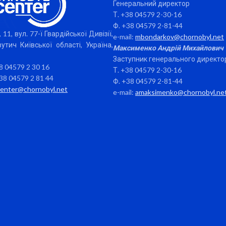
Генеральний директор
Т. +38 04579 2-30-16
Ф. +38 04579 2-81-44
 11, вул. 77-ї Гвардійської Дивізії,
e-mail:
mbondarkov@chornobyl.net
утич Київської області, Україна,
Максименко Андрій Михайлович
Заступник генерального директо
38 04579 2 30 16
Т. +38 04579 2-30-16
38 04579 2 81 44
Ф. +38 04579 2-81-44
center@chornobyl.net
e-mail:
amaksimenko@chornobyl.ne