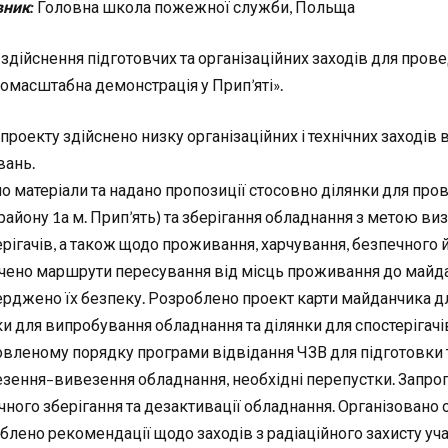
ник:
Головна школа пожежної служби, Польща
здійснення підготовчих та організаційних заходів для про
омасштабна демонстрація у Прип’яті».
 проекту здійснено низку організаційних і технічних заходів
вань.
но матеріали та надано пропозиції стосовно ділянки для про
району 1а м. Прип’ять) та зберігання обладнання з метою ви
ерігачів, а також щодо проживання, харчування, безпечного 
чено маршрути пересування від місць проживання до майда
ерджено їх безпеку. Розроблено проект карти майданчика д
ки для випробування обладнання та ділянки для спостерігачі
овленому порядку програми відвідання ЧЗВ для підготовки 
езення–вивезення обладнання, необхідні перепустки. Запроп
чного зберігання та дезактивації обладнання. Організовано
блено рекомендації щодо заходів з радіаційного захисту учас