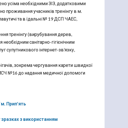
чено усіма необхідними ЗІЗ, додатковими
но проживання учасників тренінгу в м.
 Славутичі та в їдальні № 19 ДСП ЧАЕС,
ння тренінгу (вирубування дерев,
я необхідним санітарно-гігієнічним
уг супутникового інтернет-зв’язку,
рігачів, зокрема чергування карети швидкої
 СМСЧ №16 до надання медичної допомоги
 м. Прип’ять
у зразках з використанням