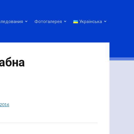
следования
Фотогалерея
Українська
абна
2016