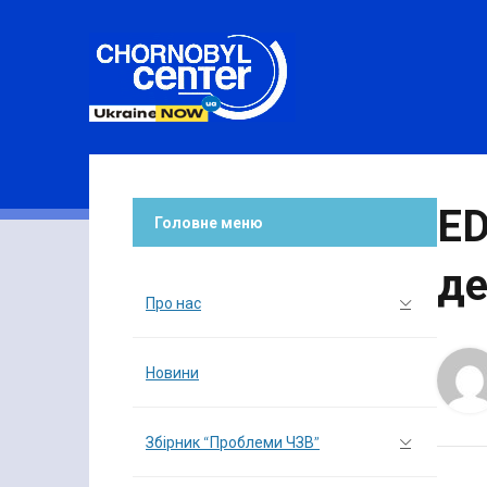
E
Головне меню
де
Про нас
Новини
Збірник “Проблеми ЧЗВ”