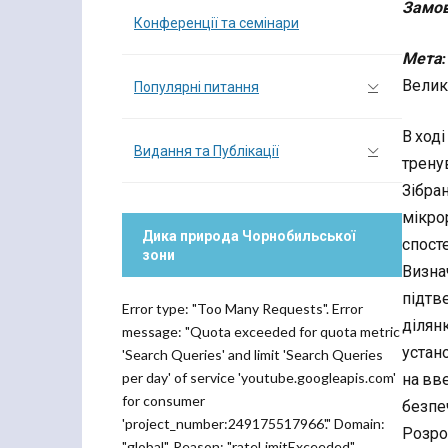
Замов
Конференції та семінари
Мета:
Велик
Популярні питання
В ході
Видання та Публікації
трену
Зібра
мікро
Дика природа Чорнобильської
спост
зони
Визна
підтв
Error type: "Too Many Requests". Error
ділян
message: "Quota exceeded for quota metric
устан
'Search Queries' and limit 'Search Queries
per day' of service 'youtube.googleapis.com'
на вв
for consumer
безпе
'project_number:249175517966'." Domain:
Розро
"global". Reason: "rateLimitExceeded".