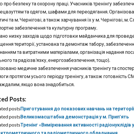
ю про безпеку та охорону праці. Учасників тренінгу забезпе
спецвзуттям та одягом, шафами для переодягання. Організова
ичі та м. Чернігові, а також харчування їх у м. Чернігові, м.
портне забезпечення та культурну програму.
ано низку заходів щодо підготовки майданчика для проведе
щення території, установка та демонтаж табору, забезпеченн
нанням та витратними матеріалами, організація надання посл
ного та радіозв’язку, енергозабезпечення, тощо).
ізовано медичне забезпечення учасників тренінгу та спосте
оги протягом усього періоду тренінгу, а також готовність
аждалим, якщо вона знадобиться.
ted Posts:
ated posts
Приготування до показових навчань на території
ated posts
Великомасштабна демонстрація у м. Прип’ять
ated posts
Тренінг «Вимірювання активності радіонуклідів 
ектрометричного та радіометричного обладнання.