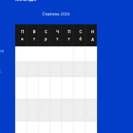
Серпень 2026
П
В
С
Ч
П
С
Н
н
т
р
т
т
б
д
ра
1
2
3
4
5
6
7
8
9
t
1
1
1
1
1
1
1
0
1
2
3
4
5
6
1
1
1
2
2
2
2
7
8
9
0
1
2
3
2
2
2
2
2
2
3