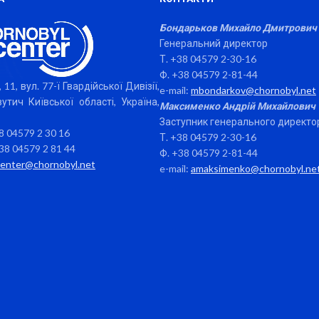
Бондарьков Михайло Дмитрович
Генеральний директор
Т. +38 04579 2-30-16
Ф. +38 04579 2-81-44
 11, вул. 77-ї Гвардійської Дивізії,
e-mail:
mbondarkov@chornobyl.net
утич Київської області, Україна,
Максименко Андрій Михайлович
Заступник генерального директо
38 04579 2 30 16
Т. +38 04579 2-30-16
38 04579 2 81 44
Ф. +38 04579 2-81-44
center@chornobyl.net
e-mail:
amaksimenko@chornobyl.ne