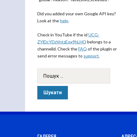
Did you added your own Google API key?
Look at the
help
.
Check in YouTube if the id
UCG-
ZYlDcYDzVntzEqx9hLHQ
belongs to a
channelid. Check the
FAQ
of the plugin or
send error messages to
support
.
ГАЛЕРЕЯ
АДРЕС