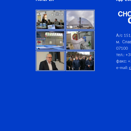
А/с 151,
м. Слав
07100
тел.: +
факс: +
e-mail: