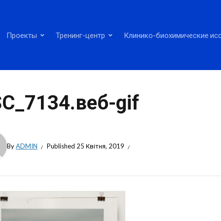
Проекты
Тренинг-центр
Клинико-биохимические ис
C_7134.веб-gif
By
ADMIN
Published
25 Квітня, 2019