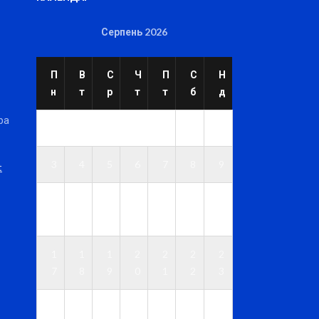
Серпень 2026
П
В
С
Ч
П
С
Н
н
т
р
т
т
б
д
ра
1
2
3
4
5
6
7
8
9
t
1
1
1
1
1
1
1
0
1
2
3
4
5
6
1
1
1
2
2
2
2
7
8
9
0
1
2
3
2
2
2
2
2
2
3