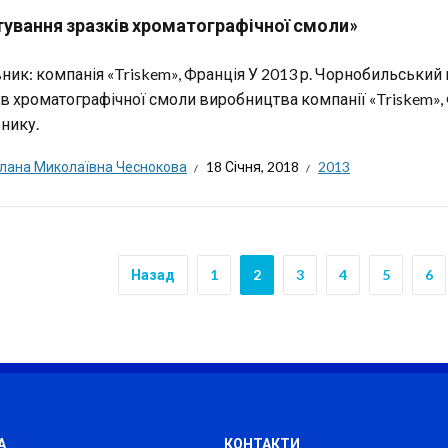
тування зразків хроматографічної смоли»
ник: компанія «Triskem», Франція У 2013 р. Чорнобильський
ів хроматографічної смоли виробництва компанії «Triskem», 
нику.
тлана Миколаївна Чеснокова
18 Січня, 2018
2013
Назад
1
2
3
4
5
6
А
КОНТАКТИ