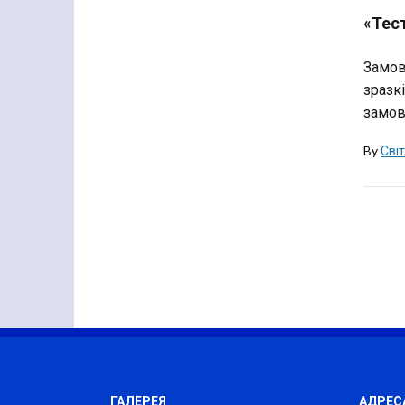
«Тес
Замов
зразк
замов
By
Сві
ГАЛЕРЕЯ
АДРЕС