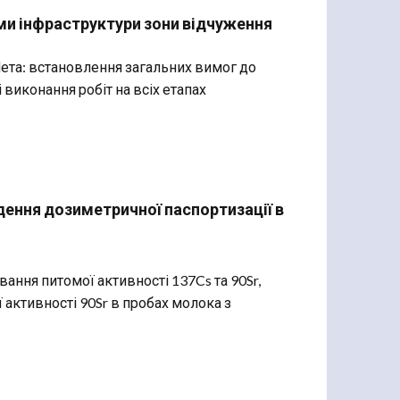
ми інфраструктури зони відчуження
ета: встановлення загальних вимог до
виконання робіт на всіх етапах
едення дозиметричної паспортизації в
ання питомої активності 137Cs та 90Sr,
активності 90Sr в пробах молока з