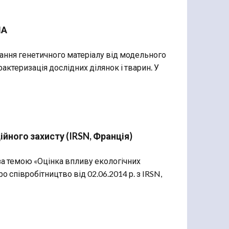
ША
ання генетичного матеріалу від модельного
арактеризація дослідних ділянок і тварин. У
ійного захисту (IRSN, Франція)
за темою «Оцінка впливу екологічних
 співробітництво від 02.06.2014 р. з IRSN,