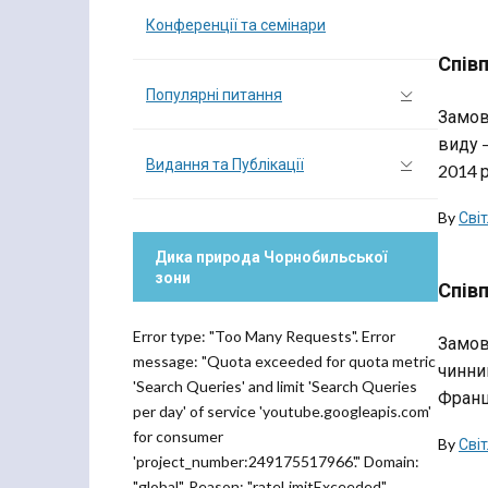
Конференції та семінари
Спів
Популярні питання
Замов
виду –
Видання та Публікації
2014 р
By
Сві
Дика природа Чорнобильської
зони
Співп
Error type: "Too Many Requests". Error
Замов
message: "Quota exceeded for quota metric
чинник
'Search Queries' and limit 'Search Queries
Франція
per day' of service 'youtube.googleapis.com'
for consumer
By
Сві
'project_number:249175517966'." Domain:
"global". Reason: "rateLimitExceeded".