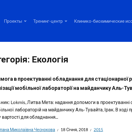
Проекты
Тренинг-центр
Клинико-биохимические ис
тегорія:
Екологія
ога в проектуванні обладнання для стаціонарної ра
ізації мобільної лабораторії на майданчику Аль-Тув
ник: Lokmis, Литва Мета: надання допомоги в проектуванні о
ільної лабораторій на майданчику Аль-Тувайта, Ірак. В ході 
 вартості для обладнання...
тлана Миколаївна Чеснокова
18 Січня, 2018
2015