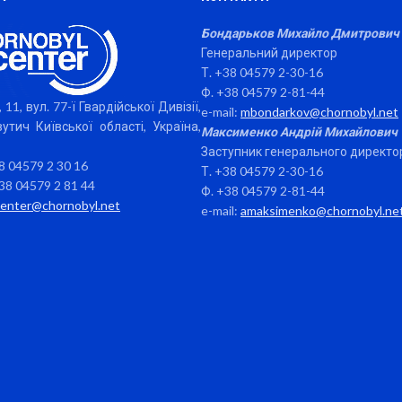
Бондарьков Михайло Дмитрович
Генеральний директор
Т. +38 04579 2-30-16
Ф. +38 04579 2-81-44
 11, вул. 77-ї Гвардійської Дивізії,
e-mail:
mbondarkov@chornobyl.net
утич Київської області, Україна,
Максименко Андрій Михайлович
Заступник генерального директо
38 04579 2 30 16
Т. +38 04579 2-30-16
38 04579 2 81 44
Ф. +38 04579 2-81-44
center@chornobyl.net
e-mail:
amaksimenko@chornobyl.ne