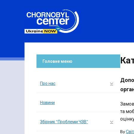
Ка
Головне меню
Допом
Про нас
орган
Новини
Замов
та моб
оцінку
Збірник “Проблеми ЧЗВ”
By
Сві