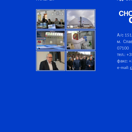
А/с 151,
м. Слав
07100
тел.: +
факс: +
e-mail: