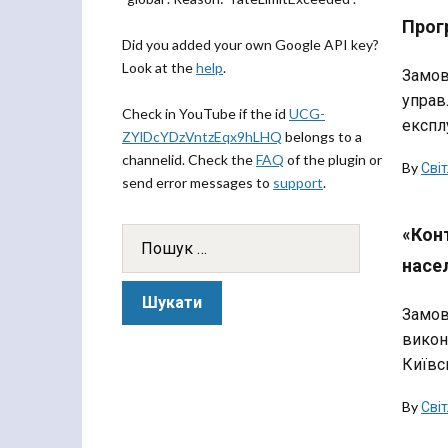
Прог
Did you added your own Google API key?
Look at the
help
.
Замов
управ
Check in YouTube if the id
UCG-
експлу
ZYlDcYDzVntzEqx9hLHQ
belongs to a
channelid. Check the
FAQ
of the plugin or
By
Сві
send error messages to
support
.
«Конт
насел
Замов
викон
Київсь
By
Сві