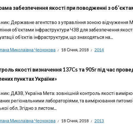
рама забезпечення якості при поводженні з об’єкта
ник: Державне агентство з управління зоною відчуження М
ління об’єктами інфраструктури ЧЗВ для забезпечення якості 
атації об’єктів інфраструктури, що знаходяться на...
тлана Миколаївна Чеснокова
18 Січня, 2018
2014
роль якості визначення 137Cs та 90Sr під час пров
ених пунктах України»
ник: ДАЗВ, Україна Мета: зовнішній контроль якості вимірюв
аних регіональними лабораторіями, та вимірювання питомої 
кої обл. Згідно з листом...
тлана Миколаївна Чеснокова
18 Січня, 2018
2013