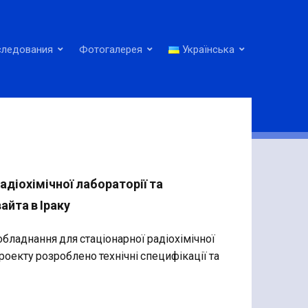
следования
Фотогалерея
Українська
діохімічної лабораторії та
айта в Іраку
бладнання для стаціонарної радіохімічної
проекту розроблено технічні специфікації та