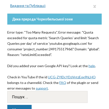
Видання та Публікації
Дика природа Чорнобильської зони
Error type: "Too Many Requests". Error message: "Quota
exceeded for quota metric 'Search Queries' and limit 'Search
Queries per day' of service 'youtube.googleapis.com' for
consumer 'project_number:249175517966'." Domain: "global".
Reason: "rateLimitExceeded".
Did you added your own Google API key? Look at the
help
.
Check in YouTube if the id
UCG-ZYlDcYDzVntzEqx9hLHQ
belongs to a channelid. Check the
FAQ
of the plugin or send
error messages to
support
.