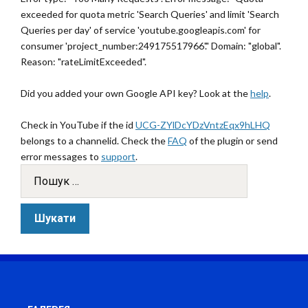
exceeded for quota metric 'Search Queries' and limit 'Search
Queries per day' of service 'youtube.googleapis.com' for
consumer 'project_number:249175517966'." Domain: "global".
Reason: "rateLimitExceeded".
Did you added your own Google API key? Look at the
help
.
Check in YouTube if the id
UCG-ZYlDcYDzVntzEqx9hLHQ
belongs to a channelid. Check the
FAQ
of the plugin or send
error messages to
support
.