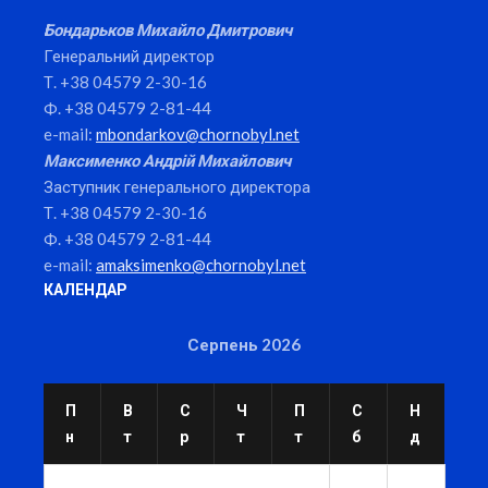
Бондарьков Михайло Дмитрович
Генеральний директор
Т. +38 04579 2-30-16
Ф. +38 04579 2-81-44
e-mail:
mbondarkov@chornobyl.net
Максименко Андрій Михайлович
Заступник генерального директора
Т. +38 04579 2-30-16
Ф. +38 04579 2-81-44
e-mail:
amaksimenko@chornobyl.net
КАЛЕНДАР
Серпень 2026
П
В
С
Ч
П
С
Н
н
т
р
т
т
б
д