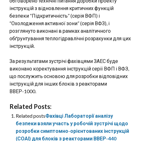
обговорено технічні питання доробки проекту
інструкцій з відновлення критичних функцій
безпеки “Підкритичність” (серія ВФП) і
“Охолодження активної зони” (серія ВФЗ), і
розглянуто виконані в рамках аналітичного
обґрунтування теплогідравлічні розрахунки для цих
інструкцій.
За результатами зустрічі фахівцями ЗАЕС буде
виконано коректування інструкцій серії ВФП і ВФЗ,
що послужить основою для розробки відповідних
інструкцій для інших блоків з реакторами
ВВЕР-1000.
Related Posts:
Related posts
Фахівці Лабораторії аналізу
безпеки взяли участь у робочій зустрічі щодо
розробки симптомно-орієнтованих інструкцій
(СОАІ) для блоків з реакторами ВВЕР-440