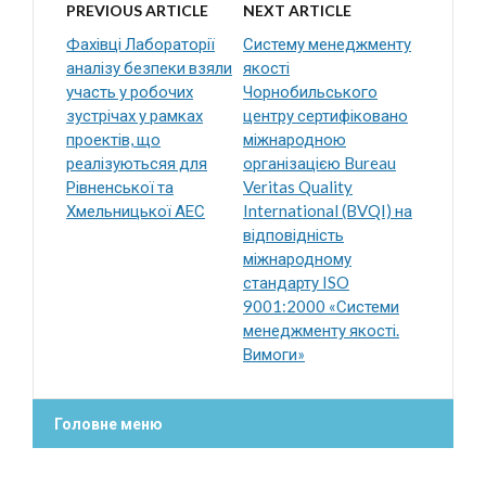
PREVIOUS ARTICLE
NEXT ARTICLE
Фахівці Лабораторії
Систему менеджменту
аналізу безпеки взяли
якості
участь у робочих
Чорнобильського
зустрічах у рамках
центру сертифіковано
проектів, що
міжнародною
реалізуютьсяя для
організацією Bureau
Рівненської та
Veritas Quality
Хмельницької АЕС
International (BVQI) на
відповідність
міжнародному
стандарту ISO
9001:2000 «Системи
менеджменту якості.
Вимоги»
Головне меню