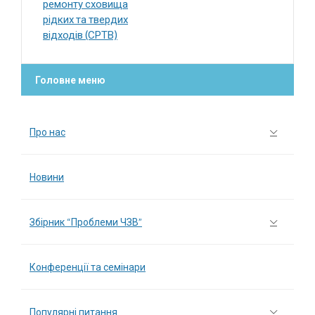
ремонту сховища
рідких та твердих
відходів (СРТВ)
Головне меню
Про нас
Новини
Збірник “Проблеми ЧЗВ”
Конференції та семінари
Популярні питання