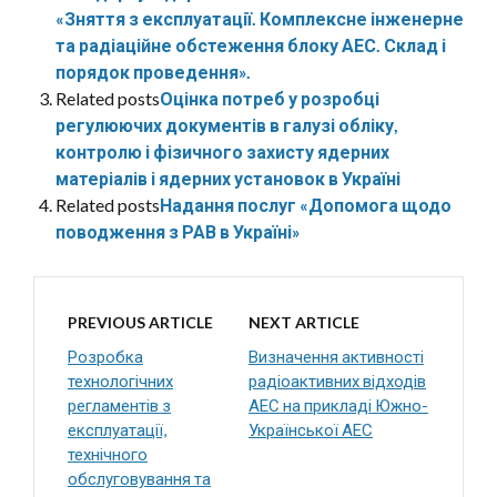
«Зняття з експлуатації. Комплексне інженерне
та радіаційне обстеження блоку АЕС. Склад і
порядок проведення».
Related posts
Оцінка потреб у розробці
регулюючих документів в галузі обліку,
контролю і фізичного захисту ядерних
матеріалів і ядерних установок в Україні
Related posts
Надання послуг «Допомога щодо
поводження з РАВ в Україні»
PREVIOUS ARTICLE
NEXT ARTICLE
Розробка
Визначення активності
технологічних
радіоактивних відходів
регламентів з
АЕС на прикладі Южно-
експлуатації,
Української АЕС
технічного
обслуговування та