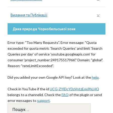
Видання та Публікації
Дика природа Чорнобильської зони
Error type: "Too Many Requests". Error message: "Quota
exceeded for quota metric 'Search Queries' and limit 'Search
Queries per day' of service 'youtube.googleapis.com' for
consumer 'project_number:249175517966'." Domain: "global".
Reason: "rateLimitExceeded".
Did you added your own Google API key? Look at the
help
.
Check in YouTube if the id
UCG-ZYlDcYDzVntzEqx9hLHQ
belongs to a channelid. Check the
FAQ
of the plugin or send
error messages to
support
.