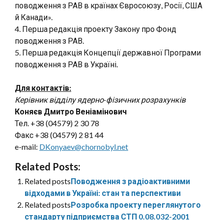
поводження з РАВ в країнах Євросоюзу, Росії, США
й Канади».
4. Перша редакція проекту Закону про Фонд
поводження з РАВ.
5. Перша редакція Концепції державної Програми
поводження з РАВ в Україні.
Для контактів:
Керівник відділу ядерно-фізичних розрахунків
Коняєв Дмитро Веніамінович
Тел. +38 (04579) 2 30 78
Факс +38 (04579) 2 81 44
e-mail:
DKonyaev@chornobyl.net
Related Posts:
Related posts
Поводження з радіоактивними
відходами в Україні: стан та перспективи
Related posts
Розробка проекту переглянутого
стандарту підприємства СТП 0.08.032-2001