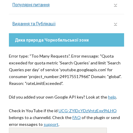
Популярні питання
Видання та Публікації
Дика природа Чорнобильської зони
Error type: "Too Many Requests". Error message: "Quota
exceeded for quota metric 'Search Queries' and limit 'Search
Queries per day' of service 'youtube.googleapis.com' for
consumer 'project_number:249175517966'." Domain: "global".
Reason: "rateLimitExceeded".
Did you added your own Google API key? Look at the
help
.
Check in YouTube if the id
UCG-ZYlDcYDzVntzEqx9hLHQ
belongs to a channelid. Check the
FAQ
of the plugin or send
error messages to
support
.