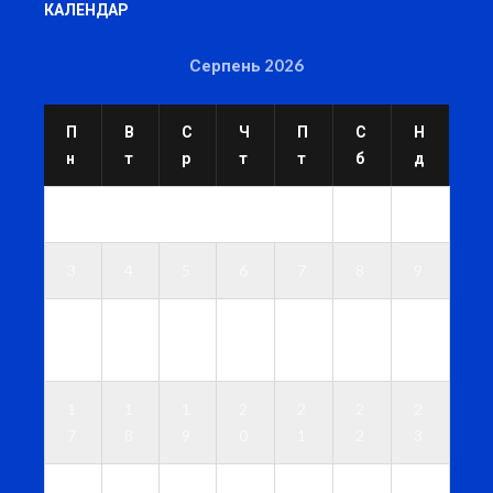
КАЛЕНДАР
Серпень 2026
П
В
С
Ч
П
С
Н
н
т
р
т
т
б
д
1
2
3
4
5
6
7
8
9
1
1
1
1
1
1
1
0
1
2
3
4
5
6
1
1
1
2
2
2
2
7
8
9
0
1
2
3
2
2
2
2
2
2
3