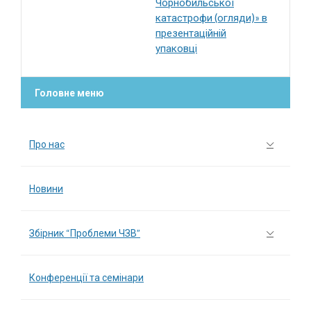
Чорнобильської
катастрофи (огляди)» в
презентаційній
упаковці
Головне меню
Про нас
Новини
Збірник “Проблеми ЧЗВ”
Конференції та семінари