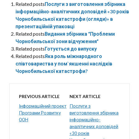
Related posts
Послуги з виготовлення збірника
інформаційно-аналітичних доповідей «30 років
Чорнобильської катастрофи (огляди)» в
презентаційній упаковці
Related posts
Видання збірника “Проблеми
Чорнобильської зони відчуження”
Related posts
Готується до випуску
Related posts
Яка роль міжнародного
співтовариства у пом`якшенні наслідків
Чорнобильської катастрофи?
PREVIOUS ARTICLE
NEXT ARTICLE
Інформаційний проект
Послуги з
Програми Розвитку
виготовлення збірника
ООН
інформаційно-
аналітичних доповідей
«30 років