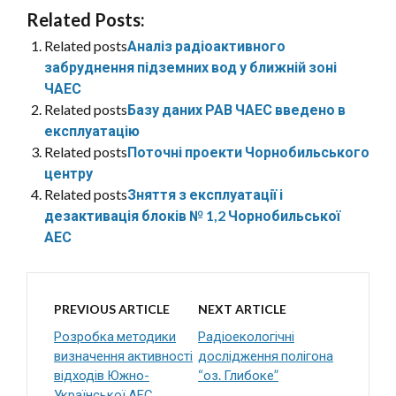
Related Posts:
Related posts
Аналіз радіоактивного
забруднення підземних вод у ближній зоні
ЧАЕС
Related posts
Базу даних РАВ ЧАЕС введено в
експлуатацію
Related posts
Поточні проекти Чорнобильського
центру
Related posts
Зняття з експлуатації і
дезактивація блоків № 1,2 Чорнобильської
АЕС
PREVIOUS ARTICLE
NEXT ARTICLE
Розробка методики
Радіоекологічні
визначення активності
дослідження полігона
відходів Южно-
“оз. Глибоке”
Української АЕС