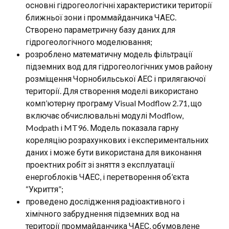
основні гідрогеологічні характеристики території
ближньої зони і проммайданчика ЧАЕС.
Створено параметричну базу даних для
гідрогеологічного моделювання;
розроблено математичну модель фільтрації
підземних вод для гідрогеологічних умов району
розміщення Чорнобильської АЕС і прилягаючої
території. Для створення моделі використано
комп’ютерну програму Visual Modflow 2.71, що
включає обчислювальні модулі Modflow,
Modpath і MT96. Модель показала гарну
кореляцію розрахункових і експериментальних
даних і може бути використана для виконання
проектних робіт зі зняття з експлуатації
енергоблоків ЧАЕС, і перетворення об’єкта
“Укриття”;
проведено дослідження радіоактивного і
хімічного забруднення підземних вод на
території проммайданчика ЧАЕС, обумовлене