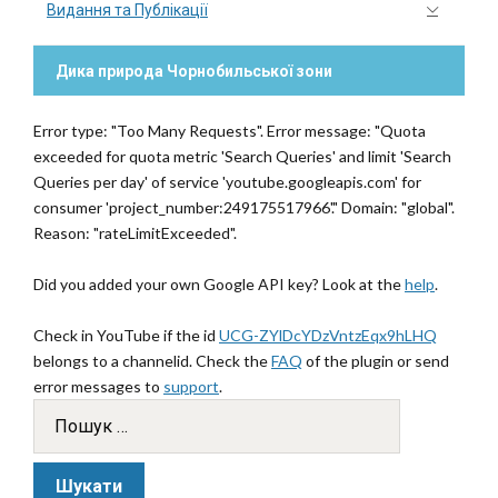
Видання та Публікації
Дика природа Чорнобильської зони
Error type: "Too Many Requests". Error message: "Quota
exceeded for quota metric 'Search Queries' and limit 'Search
Queries per day' of service 'youtube.googleapis.com' for
consumer 'project_number:249175517966'." Domain: "global".
Reason: "rateLimitExceeded".
Did you added your own Google API key? Look at the
help
.
Check in YouTube if the id
UCG-ZYlDcYDzVntzEqx9hLHQ
belongs to a channelid. Check the
FAQ
of the plugin or send
error messages to
support
.