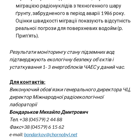
міграцією радіонуклідів з техногенного шару
ґрунту, забрудненого в період аварії 1986 року.
Оцінки швидкості міграції показують відсутність
реальної погрози для поверхневих водойм (р.
Прип’ять).
Результати моніторингу стану підземних вод
підтверджують екологічну безпеку об’єктів і
устаткування 1- 3 енергоблоків ЧАЕС у даний час.
Для контактів:
Виконуючий обов’язки генерального директора ЧЦ,
директор Міжнародної радіоекологічної
лабораторії
Бондарьков Михайло Дмитрович
Тел. +38 (04579) 2 44 88
Факс+38 (04579) 6 15 62
e-mail:
bondarkov@chornobyl.net