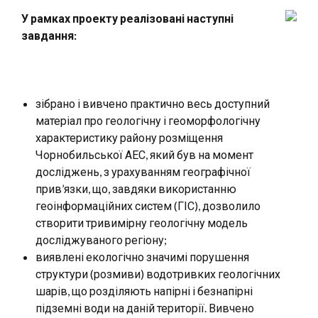
У рамках проекту реалізовані наступні
завдання:
зібрано і вивчено практично весь доступний
матеріал про геологічну і геоморфологічну
характеристику району розміщення
Чорнобильської АЕС, який був на момент
досліджень, з урахуванням географічної
прив’язки, що, завдяки використанню
геоінформаційних систем (ГІС), дозволило
створити тривимірну геологічну модель
досліджуваного регіону;
виявлені екологічно значимі порушення
структури (розмиви) водотривких геологічних
шарів, що розділяють напірні і безнапірні
підземні води на даній території. Вивчено