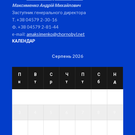
Максименко Андрій Михайлович
Заступник генерального директора
Т. +38 04579 2-30-16
Ф. +38 04579 2-81-44
e-mail:
amaksimenko@chornobyl.net
КАЛЕНДАР
Серпень 2026
П
В
С
Ч
П
С
Н
н
т
р
т
т
б
д
1
2
3
4
5
6
7
8
9
1
1
1
1
1
1
1
0
1
2
3
4
5
6