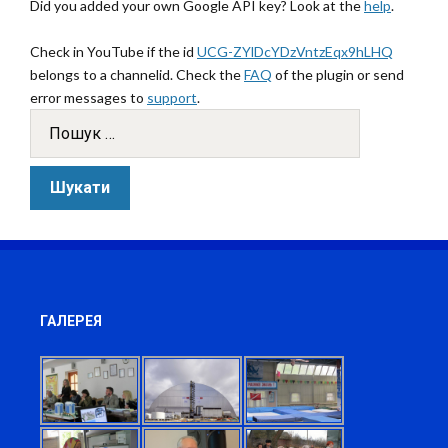
Did you added your own Google API key? Look at the
help
.
Check in YouTube if the id
UCG-ZYlDcYDzVntzEqx9hLHQ
belongs to a channelid. Check the
FAQ
of the plugin or send
error messages to
support
.
ГАЛЕРЕЯ