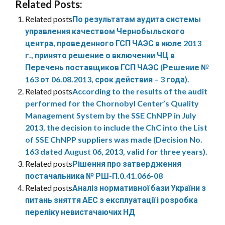
Related Posts:
Related posts
По результатам аудита системы
управления качеством Чернобыльского
центра, проведенного ГСП ЧАЭС в июле 2013
г., принято решение о включении ЧЦ в
Перечень поставщиков ГСП ЧАЭС (Решение №
163 от 06.08.2013, срок действия – 3 года).
Related posts
According to the results of the audit
performed for the Chornobyl Center’s Quality
Management System by the SSE ChNPP in July
2013, the decision to include the ChC into the List
of SSE ChNPP suppliers was made (Decision No.
163 dated August 06, 2013, valid for three years).
Related posts
Рішення про затвердження
постачальника № РШ-П.0.41.066-08
Related posts
Аналіз нормативної бази України з
питань зняття АЕС з експлуатації і розробка
переліку невистачаючих НД