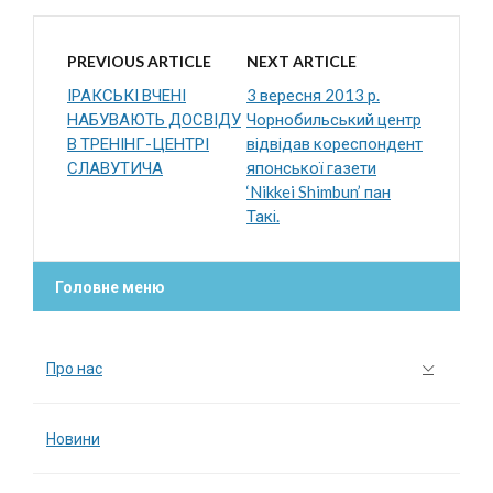
PREVIOUS ARTICLE
NEXT ARTICLE
ІРАКСЬКІ ВЧЕНІ
3 вересня 2013 р.
НАБУВАЮТЬ ДОСВІДУ
Чорнобильський центр
В ТРЕНІНГ-ЦЕНТРІ
відвідав кореспондент
СЛАВУТИЧА
японської газети
‘Nikkei Shimbun’ пан
Такі.
Головне меню
Про нас
Новини