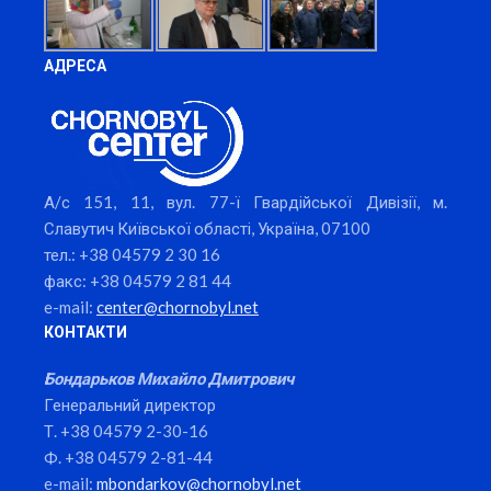
АДРЕСА
А/с 151, 11, вул. 77-ї Гвардійської Дивізії, м.
Славутич Київської області, Україна, 07100
тел.: +38 04579 2 30 16
факс: +38 04579 2 81 44
e-mail:
center@chornobyl.net
КОНТАКТИ
Бондарьков Михайло Дмитрович
Генеральний директор
Т. +38 04579 2-30-16
Ф. +38 04579 2-81-44
e-mail:
mbondarkov@chornobyl.net