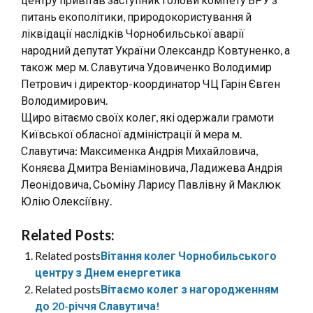
питань екополітики, природокористування й
ліквідації наслідків Чорнобильської аварії
народний депутат України Олександр Ковтуненко, а
також мер м. Славутича Удовиченко Володимир
Петрович і директор-координатор ЧЦ Гарін Євген
Володимирович.
Щиро вітаємо своїх колег, які одержали грамоти
Київської обласної адміністрації й мера м.
Славутича: Максименка Андрія Михайловича,
Коняєва Дмитра Веніаміновича, Ладижева Андрія
Леонідовича, Сьоміну Ларису Павлівну й Маклюк
Юлію Олексіївну.
Related Posts:
Related posts
Вітання колег Чорнобильського
центру з Днем енергетика
Related posts
Вітаємо колег з нагородженням
до 20-річчя Славутича!