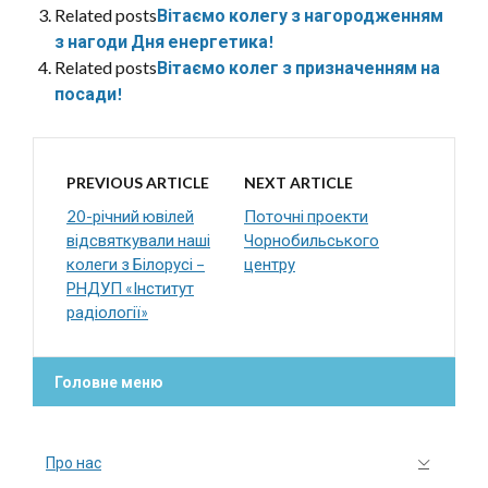
Related posts
Вітаємо колегу з нагородженням
з нагоди Дня енергетика!
Related posts
Вітаємо колег з призначенням на
посади!
PREVIOUS ARTICLE
NEXT ARTICLE
20-річний ювілей
Поточні проекти
відсвяткували наші
Чорнобильського
колеги з Білорусі –
центру
РНДУП «Інститут
радіології»
Головне меню
Про нас