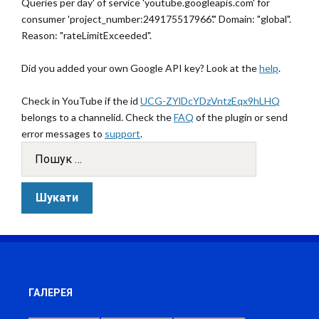
Queries per day' of service 'youtube.googleapis.com' for
consumer 'project_number:249175517966'." Domain: "global".
Reason: "rateLimitExceeded".
Did you added your own Google API key? Look at the
help
.
Check in YouTube if the id
UCG-ZYlDcYDzVntzEqx9hLHQ
belongs to a channelid. Check the
FAQ
of the plugin or send
error messages to
support
.
ГАЛЕРЕЯ