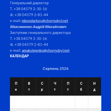
Генеральний директор
Т. +38 04579 2-30-16
Ф. +38 04579 2-81-44
e-mail:
mbondarkov@chornobyl.net
Максименко Андрій Михайлович
Заступник генерального директора
Т. +38 04579 2-30-16
Ф. +38 04579 2-81-44
e-mail:
amaksimenko@chornobyl.net
КАЛЕНДАР
Серпень 2026
П
В
С
Ч
П
С
Н
н
т
р
т
т
б
д
1
2