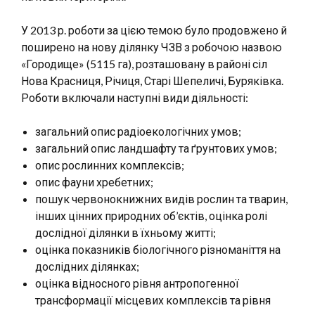
У 2013 р. роботи за цією темою було продовжено й
поширено на нову ділянку ЧЗВ з робочою назвою
«Городище» (5115 га), розташовану в районі сіл
Нова Красниця, Річиця, Старі Шепеличі, Буряківка.
Роботи включали наступні види діяльності:
загальний опис радіоекологічних умов;
загальний опис ландшафту та ґрунтових умов;
опис рослинних комплексів;
опис фауни хребетних;
пошук червонокнижних видів рослин та тварин,
інших цінних природних об’єктів, оцінка ролі
дослідної ділянки в їхньому житті;
оцінка показників біологічного різноманіття на
дослідних ділянках;
оцінка відносного рівня антропогенної
трансформації місцевих комплексів та рівня