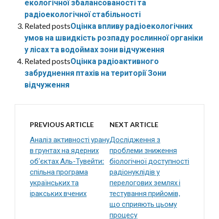
екологічної збалансованості та
радіоекологічної стабільності
Related posts
Оцінка впливу радіоекологічних
умов на швидкість розпаду рослинної органіки
у лісах та водоймах зони відчуження
Related posts
Оцінка радіоактивного
забруднення птахів на території Зони
відчуження
PREVIOUS ARTICLE
NEXT ARTICLE
Аналіз активності урану
Дослідження з
в грунтах на ядерних
проблеми зниження
об’єктах Аль-Тувейти:
біологічної доступності
спільна програма
радіонуклідів у
українських та
перелогових землях і
іракських вчених
тестування прийомів,
що сприяють цьому
процесу