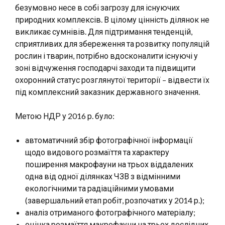
безумовно несе в собі загрозу для існуючих
природних комплексів. В цілому цінність ділянок не
викликає сумнівів. Для підтримання тенденцій,
сприятливих для збереження та розвитку популяцій
рослин і тварин, потрібно вдосконалити існуючі у
зоні відчуження господарчі заходи та підвищити
охоронний статус розглянутої території – відвести їх
під комплексний заказник державного значення.
Метою НДР у 2016 р. було:
автоматичний збір фотографічної інформації
щодо видового розмаїття та характеру
поширення макрофауни на трьох віддалених
одна від одної ділянках ЧЗВ з відмінними
екологічними та радіаційними умовами
(завершальний етап робіт, розпочатих у 2014 р.);
аналіз отриманого фотографічного матеріалу;
оцінка розмаїття макрофауни на трьох дослідних