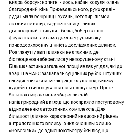
видра, борсук; копитні – лось, кабан, козуля, олень
благородний, кінь Пржевальського; рукокрилі –
руда і мала вечірниці, вухань, нетопир-пігмей,
лісовий нетопир, водяна нічниця, лилик
двоколірний; гризуни – білка, бобер та інші.
Фауна птахів так само демонструє високу
природоохоронну цінність досліджених ділянок.
Розглянуті у звіті ділянки не є такими, де
біогеоценози збереглися у непорушеному стані.
Більша частина загальної площі являє угіддя, які до
аварії на ЧАЕС зазнавали суцільних рубок, штучних
насаджень сосни, меліорації, осушення, випасу
худоби та вирощування сільгоспкультур. Проте
більшою мірою вони зберегли свій
напівприродний вигляд, що посприяло поступовому
відновленню автохтонних комплексів. Для
більшості ділянок характерний невисокий рівень
антропогенного впливу, виключенням є лише
«Новосілки», де здійснюються рубки лісу, що