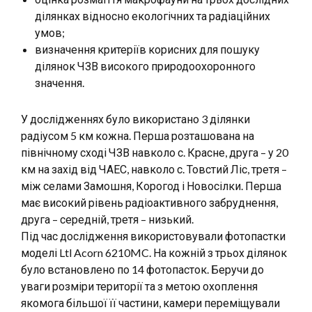
ділянках відносно екологічних та радіаційних
умов;
визначення критеріїв корисних для пошуку
ділянок ЧЗВ високого природоохоронного
значення.
У дослідженнях було використано 3 ділянки
радіусом 5 км кожна. Перша розташована на
північному сході ЧЗВ навколо с. Красне, друга – у 20
км на захід від ЧАЕС, навколо с. Товстий Ліс, третя –
між селами Замошня, Корогод і Новосілки. Перша
має високий рівень радіоактивного забруднення,
друга – середній, третя – низький.
Під час дослідження використовували фотопастки
моделі Ltl Acorn 6210MC. На кожній з трьох ділянок
було встановлено по 14 фотопасток. Беручи до
уваги розміри території та з метою охоплення
якомога більшої її частини, камери переміщували