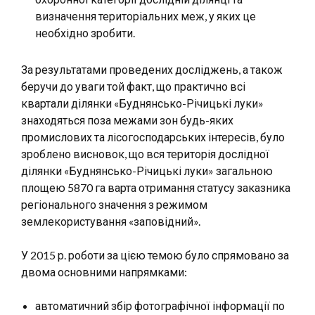
визначення територіальних меж, у яких це
необхідно зробити.
За результатами проведених досліджень, а також
беручи до уваги той факт, що практично всі
квартали ділянки «Буднянсько-Річицькі луки»
знаходяться поза межами зон будь-яких
промислових та лісогосподарських інтересів, було
зроблено висновок, що вся територія дослідної
ділянки «Буднянсько-Річицькі луки» загальною
площею 5870 га варта отримання статусу заказника
регіонального значення з режимом
землекористування «заповідний».
У 2015 р. роботи за цією темою було спрямовано за
двома основними напрямками:
автоматичний збір фотографічної інформації по