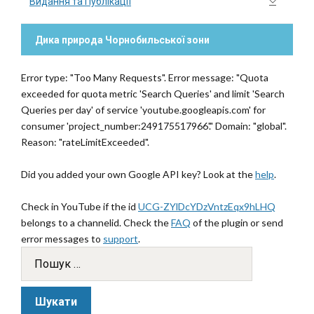
Видання та Публікації
Дика природа Чорнобильської зони
Error type: "Too Many Requests". Error message: "Quota
exceeded for quota metric 'Search Queries' and limit 'Search
Queries per day' of service 'youtube.googleapis.com' for
consumer 'project_number:249175517966'." Domain: "global".
Reason: "rateLimitExceeded".
Did you added your own Google API key? Look at the
help
.
Check in YouTube if the id
UCG-ZYlDcYDzVntzEqx9hLHQ
belongs to a channelid. Check the
FAQ
of the plugin or send
error messages to
support
.