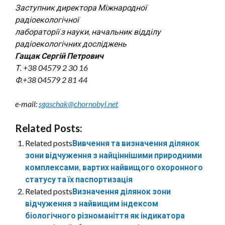
Заступник директора Міжнародної
радіоекологічної
лабораторії з науки, начальник відділу
радіоекологічних досліджень
Гащак Сергій Петрович
Т. +38 04579 2 30 16
Ф.+38 04579 2 81 44
e-mail:
sgaschak@chornobyl.net
Related Posts:
Related posts
Вивчення та визначення ділянок
зони відчуження з найціннішими природними
комплексами, вартих найвищого охоронного
статусу та їх паспортизація
Related posts
Визначення ділянок зони
відчуження з найвищим індексом
біологічного різноманіття як індикатора