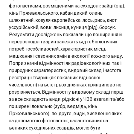
фотопастками, розміщеними на суходолі: зайці (рід),
кінь Пржевальського, кабан дикий, олень
шляхетний, козуля європейська, лось, рись, єнот
уссурійський, вовк, лисиця, куниця (рід), борсук.
Результати досліджень показали, що поширення й
перерозподіл тварин залежать від їх біологічних
потреб і особливостей, характеристик місць
мешкання і сезонних змін в екології кожного виду.
Попри значні відмінності як радіоекологічних, так і
природних характеристик, видовий склад і частота
реєстрації тварин (як показник відносної
чисельності) на всіх трьох ділянках принципово не
розрізняється. Відмінності у видовому складі перш
за все складають види, рідкісні у ЧЗВ взагалі та/або
поширені локально (зубр, ведмідь, кінь
Пржевальського); по-друге, види, виявлення яких
за допомогою фотопасток, налаштованих на
великих суходільних ссавців, могло бути