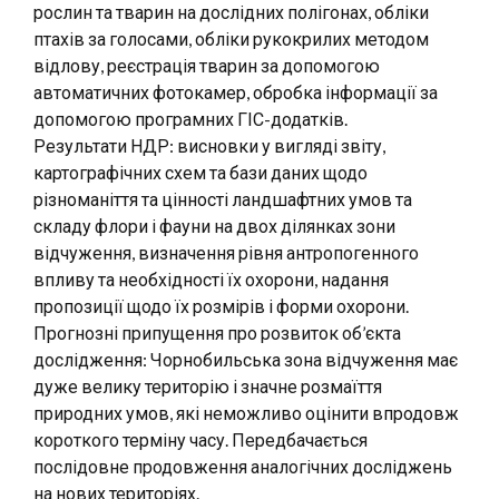
рослин та тварин на дослідних полігонах, обліки
птахів за голосами, обліки рукокрилих методом
відлову, реєстрація тварин за допомогою
автоматичних фотокамер, обробка інформації за
допомогою програмних ГІС-додатків.
Результати НДР: висновки у вигляді звіту,
картографічних схем та бази даних щодо
різноманіття та цінності ландшафтних умов та
складу флори і фауни на двох ділянках зони
відчуження, визначення рівня антропогенного
впливу та необхідності їх охорони, надання
пропозиції щодо їх розмірів і форми охорони.
Прогнозні припущення про розвиток об’єкта
дослідження: Чорнобильська зона відчуження має
дуже велику територію і значне розмаїття
природних умов, які неможливо оцінити впродовж
короткого терміну часу. Передбачається
послідовне продовження аналогічних досліджень
на нових територіях.