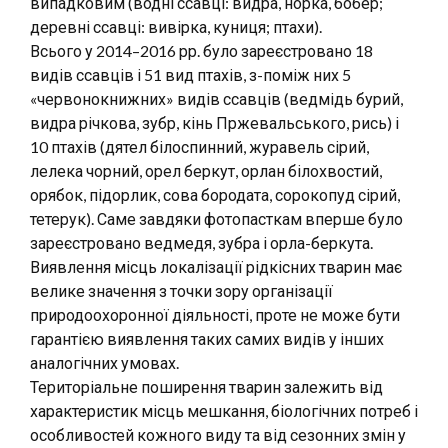
випадковим (водні ссавці: видра, норка, бобер;
деревні ссавці: вивірка, куниця; птахи).
Всього у 2014–2016 рр. було зареєстровано 18
видів ссавців і 51 вид птахів, з-поміж них 5
«червонокнижних» видів ссавців (ведмідь бурий,
видра річкова, зубр, кінь Пржевальського, рись) і
10 птахів (дятел білоспинний, журавель сірий,
лелека чорний, орел беркут, орлан білохвостий,
орябок, підорлик, сова бородата, сорокопуд сірий,
тетерук). Саме завдяки фотопасткам вперше було
зареєстровано ведмедя, зубра і орла-беркута.
Виявлення місць локалізації рідкісних тварин має
велике значення з точки зору організації
природоохоронної діяльності, проте не може бути
гарантією виявлення таких самих видів у інших
аналогічних умовах.
Територіальне поширення тварин залежить від
характеристик місць мешкання, біологічних потреб і
особливостей кожного виду та від сезонних змін у