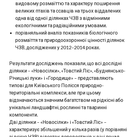
видовому розмаїттю та характеру поширення
великих птахів та ссавців на трьох віддалених
одна від одної ділянках ЧЗВ з відмінними
екологічними та радіаційними умовами.
порівняльний аналіз показників біологічного
розмаїття та природоохоронної цінності ділянок
ЧЗВ, досліджених у 2012–2014 роках.
Результати досліджень показали, що всі дослідні
ділянки – «Новосілки», «Товстий Ліс», «Буднянсько-
Річицькі луки» і «Городище» – представляють
типові для Київського Полісся природно-
територіальні комплекси, але при цьому
відзначаються значним багатством на рідкісні або
унікальні ландшафтні, рослинні та тваринні
компоненти.
Дві ділянки – «Новосілки» і «Товстий Ліс» –
характеризує збільшений у кілька разів (у порівняні
зі всією ЧЗВ) відсоток деревостанів у віці понад