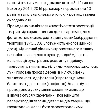
на нові точки в межах ділянки кожні 6-12 тижнів.
Всього у 2014–2016 рр. камери перемістили 10
разів, а загальна кількість точок їх розташування
складала 288.
Проведено аналіз залежності частоти реєстрації
тварин від характеристик ділянки розміщення
фотопастки, а саме: радіаційні умови (забруднення
території 137Cs, 90Sr, потужність експозиційної
дози), відносний рівень антропогенного впливу,
наявність населеного пункту, водойм, фактор
каналізації руху, рівень розвитку підліску,
травостану, тип ландшафту (ліс, узлісся, рідколісся,
лук), головна порода дерев, вік лісу, рівень
зволоженості едафотопів (гігротоп), рівень
багатства едафотопів (трофотоп). Аналіз було
проведено з урахування сезонних змін, що
відбуваються у харчуванні, поведінці та
перерозподілі тварин, для 12 видів тварин, що
гарантовано могли бути зареєстрованими