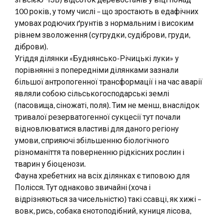
100 років, у тому числі – що зростають в едафічних
умовах родючих ґрунтів з нормальним і високим
рівнем зволоження (сугрудки, судіброви, груди,
діброви).
Угіддя ділянки «Буднянсько-Річицькі луки» у
порівнянні з попередніми ділянками зазнали
більшої антропогенної трансформації і на час аварії
являли собою сільськогосподарські землі
(пасовища, сіножаті, поля). Тим не менш, внаслідок
тривалої резерватогенної сукцесії тут почали
відновлюватися властиві для даного регіону
умови, сприяючі збільшенню біологічного
різноманіття та поверненню рідкісних рослин і
тварин у біоценози.
Фауна хребетних на всіх ділянках є типовою для
Полісся. Тут однаково звичайні (хоча і
відрізняються за чисельністю) такі ссавці, як хижі –
вовк, рись, собака єнотоподібний, куниця лісова,