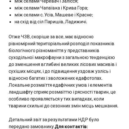
між селами Черевач і Залісся;
між селами Чапаївка і Крива Гора;
між селами с. Усів, Машеве і Красне;
на схід від сіл Паришів, Ладижичі.
Отже ЧЗВ, скоріше за все, має відносно
рівномірний територіальний розподіл показників
біологічного різноманіття у представників
суходільної макрофауни з загальною тенденцією
до зменшення вглибині великих лісових масивів і
сухіших місцях, і до підвищення уздовж узлісь і
відносно багатих і зволожених едафотопах.
Локальне розмаїття едафічних умов і елементів
ландшафту сприяє розмаїттю і рясності тварин, це
особливо проявляється у тих випадках, коли
тварини схильні до сезонних змін місць мешкання.
Детальний звіт за результатами НДР було
передано замовнику.
Для контактів: