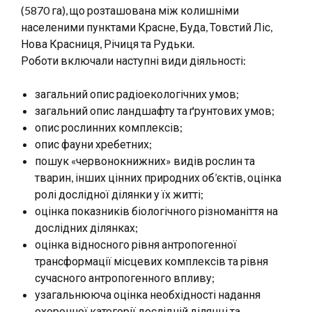
(5870 га), що розташована між колишніми
населеними пунктами Красне, Буда, Товстий Ліс,
Нова Красниця, Річиця та Рудьки.
Роботи включали наступні види діяльності:
загальний опис радіоекологічних умов;
загальний опис ландшафту та ґрунтових умов;
опис рослинних комплексів;
опис фауни хребетних;
пошук «червонокнижних» видів рослин та
тварин, інших цінних природних об’єктів, оцінка
ролі дослідної ділянки у їх житті;
оцінка показників біологічного різноманіття на
дослідних ділянках;
оцінка відносного рівня антропогенної
трансформації місцевих комплексів та рівня
сучасного антропогенного впливу;
узагальнююча оцінка необхідності надання
охоронної категорії дослідній ділянці та