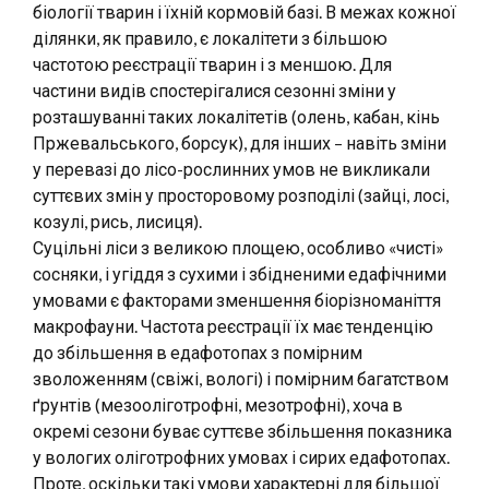
біології тварин і їхній кормовій базі. В межах кожної
ділянки, як правило, є локалітети з більшою
частотою реєстрації тварин і з меншою. Для
частини видів спостерігалися сезонні зміни у
розташуванні таких локалітетів (олень, кабан, кінь
Пржевальського, борсук), для інших – навіть зміни
у перевазі до лісо-рослинних умов не викликали
суттєвих змін у просторовому розподілі (зайці, лосі,
козулі, рись, лисиця).
Суцільні ліси з великою площею, особливо «чисті»
сосняки, і угіддя з сухими і збідненими едафічними
умовами є факторами зменшення біорізноманіття
макрофауни. Частота реєстрації їх має тенденцію
до збільшення в едафотопах з помірним
зволоженням (свіжі, вологі) і помірним багатством
ґрунтів (мезооліготрофні, мезотрофні), хоча в
окремі сезони буває суттєве збільшення показника
у вологих оліготрофних умовах і сирих едафотопах.
Проте, оскільки такі умови характерні для більшої