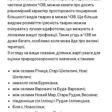
частини ділянок ЧЗВ, можна казати про досить
рівномірний характер просторового поширення
більшості видів тварин в межах ЧЗВ. Ще більше
видове розмаїття і рясність тварин можна
очікувати у лучних едафотопах, що межують з
лісовими вищої трофікації. Таких угідь в ЧЗВ не
дуже багато, особливо коли мова йде про великі
території.
З огляду на вище сказане, ділянки, варті уваги для
оцінки природоохоронного значення, є такими:
між селами Річиця, Старі Шепеличі, Нові
Шепеличі;
навколо села Буряківка;
між селами Варовичі та Буда-Варовичі;
між селами Новий Мир, Стара Рудня, Весняне;
південніше сіл Іллінці і Рудня-Іллінецька;
біля с. Новосілки;