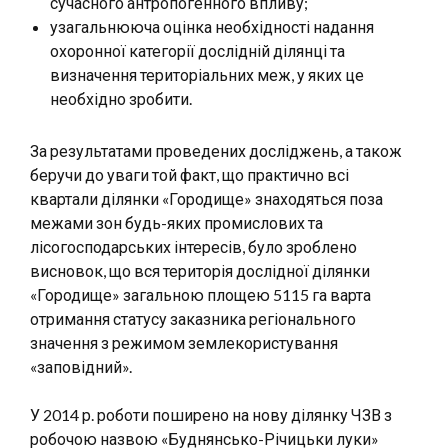
сучасного антропогенного впливу;
узагальнююча оцінка необхідності надання
охоронної категорії дослідній ділянці та
визначення територіальних меж, у яких це
необхідно зробити.
За результатами проведених досліджень, а також
беручи до уваги той факт, що практично всі
квартали ділянки «Городище» знаходяться поза
межами зон будь-яких промислових та
лісогосподарських інтересів, було зроблено
висновок, що вся територія дослідної ділянки
«Городище» загальною площею 5115 га варта
отримання статусу заказника регіонального
значення з режимом землекористування
«заповідний».
У 2014 р. роботи поширено на нову ділянку ЧЗВ з
робочою назвою «Буднянсько-Річицьки луки»