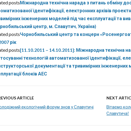
ated posts
Міжнародна технічна нарада з питань обміну дос
оматизованої ідентифікації, електронних архівів проект
вимірних інженерних моделей під час експлуатації та вив
рнобильський центр, м. Славутич, Україна)
ated posts
Чорнобильський центр та концерн «Росенергоат
2007 рік
ated posts
[11.10.2011 – 14.10.2011]: Міжнародна технічна н
тосуванні технологій автоматизованої ідентифікації, еле
структорської документації та тривимірних інженерних м
плуатації блоків АЕС
REVIOUS ARTICLE
NEXT ARTIC
лодіжний екологічний форум знов у Славутичі
Вітаємо кол
Славутича!