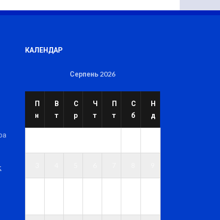
КАЛЕНДАР
Серпень 2026
П
В
С
Ч
П
С
Н
н
т
р
т
т
б
д
ра
1
2
3
4
5
6
7
8
9
t
1
1
1
1
1
1
1
0
1
2
3
4
5
6