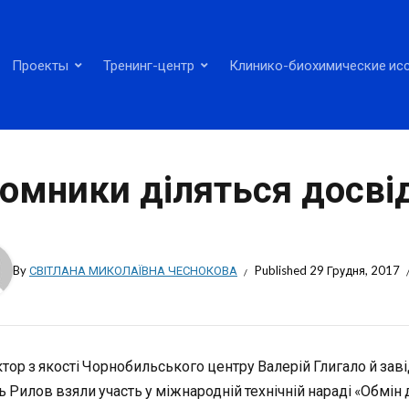
Проекты
Тренинг-центр
Клинико-биохимические ис
омники діляться досві
By
СВІТЛАНА МИКОЛАЇВНА ЧЕСНОКОВА
Published
29 Грудня, 2017
тор з якості Чорнобильського центру Валерій Глигало й заві
ь Рилов взяли участь у міжнародній технічній нараді «Обмін