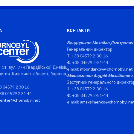
А
КОНТАКТИ
Бондарьков Михайло Дмитрович
Генеральний директор
Т. +38 04579 2-30-16
Ф. +38 04579 2-81-44
 11, вул. 77-ї Гвардійської Дивізії,
e-mail:
mbondarkov@chornobyl.net
утич Київської області, Україна,
Максименко Андрій Михайлович
Заступник генерального директо
38 04579 2 30 16
Т. +38 04579 2-30-16
38 04579 2 81 44
Ф. +38 04579 2-81-44
center@chornobyl.net
e-mail:
amaksimenko@chornobyl.ne