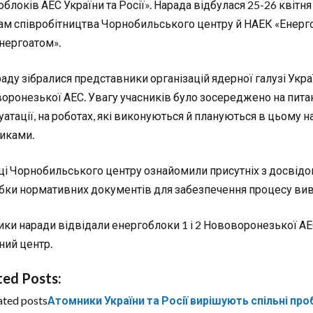
блоків АЕС України та Росії». Нарада відбулася 25-26 квітня
ам співробітництва Чорнобильського центру й НАЕК «Енергоа
нергоатом».
раду зібралися представники організацій ядерної галузі Укр
оронезької АЕС. Увагу учасників було зосереджено на питан
уатації, на роботах, які виконуються й плануються в цьому
иками.
ці Чорнобильського центру ознайомили присутніх з досвідом 
бки нормативних документів для забезпечення процесу виве
ики наради відвідали енергоблоки 1 і 2 Нововоронезької А
ний центр.
ted Posts:
ated posts
Атомники України та Росії вирішують спільні пр