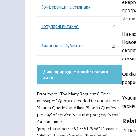
енерго
Конференції та семінари
прогр
«Росе
Популярні питання
На на
Новов
Видання та Публікації
експл
атомн
Дика природа Чорнобильської
Фахів
зони
розро
Error type: "Too Many Requests". Error
Учасн
message: "Quota exceeded for quota metric
техніч
'Search Queries' and limit 'Search Queries
per day' of service 'youtube.googleapis.com'
Rela
for consumer
'project_number:249175517966'." Domain:
Rel
"global". Reason: "rateLimitExceeded".