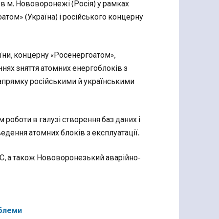
 в м. Нововоронежі (Росія) у рамках
том» (Україна) і російського концерну
аїни, концерну «Росенергоатом»,
нях зняття атомних енергоблоків з
 напрямку російськими й українськими
роботи в галузі створення баз даних і
дення атомних блоків з експлуатації.
ЕС, а також Нововоронезький аварійно-
облеми