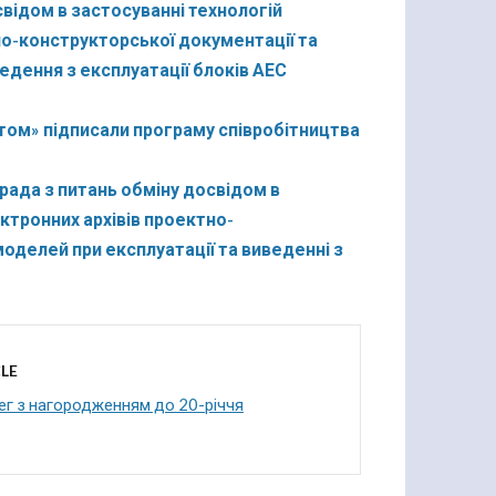
відом в застосуванні технологій
но-конструкторської документації та
едення з експлуатації блоків АЕС
ом» підписали програму співробітництва
арада з питань обміну досвідом в
ктронних архівів проектно-
оделей при експлуатації та виведенні з
LE
ег з нагородженням до 20-річчя