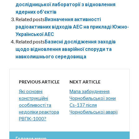
дослідницької лабораторії з відновлення
ядерних об’єктів
Related posts
Визначення активності
радіоактивних відходів АЕС на прикладі Южно-
Української АЕС
Related posts
Базисні дослідження заходів
щодо відновлення аварійної споруди та
навколишнього середовища
PREVIOUS ARTICLE
NEXT ARTICLE
Які основні
Мапа забруднення
конструкційні
Чорнобильської зони
особливості та
Cs-137 після
недоліки реактора
Чорнобильської аварії
РВПК-1000?
Головне меню