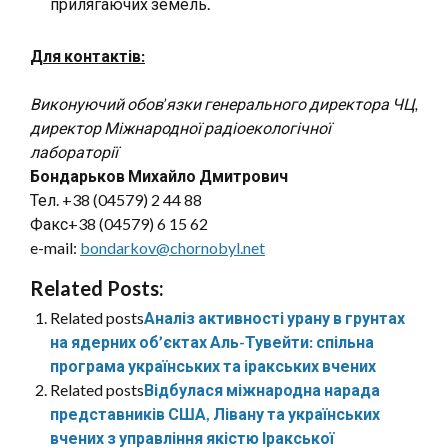
прилягаючих земель.
Для контактів:
Виконуючий обов’язки генерального директора ЧЦ,
директор Міжнародної радіоекологічної
лабораторії
Бондарьков Михайло Дмитрович
Тел. +38 (04579) 2 44 88
Факс+38 (04579) 6 15 62
e-mail:
bondarkov@chornobyl.net
Related Posts:
Related posts
Аналіз активності урану в грунтах
на ядерних об’єктах Аль-Тувейти: спільна
програма українських та іракських вчених
Related posts
Відбулася міжнародна нарада
представників США, Лівану та українських
вчених з управління якістю Іракської