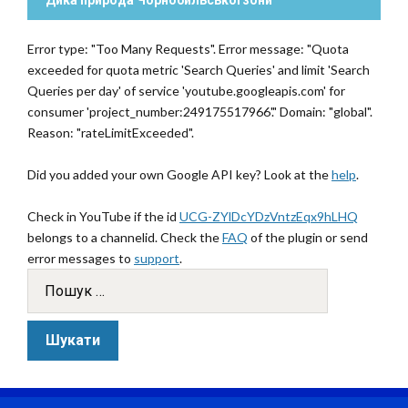
Дика природа Чорнобильської зони
Error type: "Too Many Requests". Error message: "Quota
exceeded for quota metric 'Search Queries' and limit 'Search
Queries per day' of service 'youtube.googleapis.com' for
consumer 'project_number:249175517966'." Domain: "global".
Reason: "rateLimitExceeded".
Did you added your own Google API key? Look at the
help
.
Check in YouTube if the id
UCG-ZYlDcYDzVntzEqx9hLHQ
belongs to a channelid. Check the
FAQ
of the plugin or send
error messages to
support
.