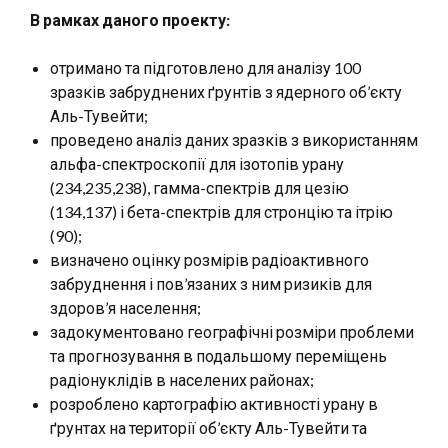
В рамках даного проекту:
отримано та підготовлено для аналізу 100
зразків забруднених ґрунтів з ядерного об’єкту
Аль-Тувейти;
проведено аналіз даних зразків з використанням
альфа-спектроскопії для ізотопів урану
(234,235,238), гамма-спектрів для цезію
(134,137) і бета-спектрів для стронцію та ітрію
(90);
визначено оцінку розмірів радіоактивного
забруднення і пов’язаних з ним ризиків для
здоров’я населення;
задокументовано географічні розміри проблеми
та прогнозування в подальшому переміщень
радіонуклідів в населених районах;
розроблено картографію активності урану в
ґрунтах на території об’єкту Аль-Тувейти та