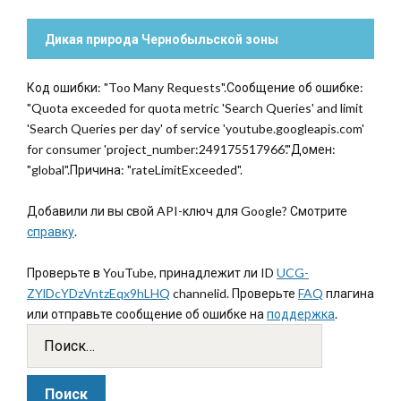
Дикая природа Чернобыльской зоны
Код ошибки: "Too Many Requests".Сообщение об ошибке:
"Quota exceeded for quota metric 'Search Queries' and limit
'Search Queries per day' of service 'youtube.googleapis.com'
for consumer 'project_number:249175517966'."Домен:
"global".Причина: "rateLimitExceeded".
Добавили ли вы свой API-ключ для Google? Смотрите
справку
.
Проверьте в YouTube, принадлежит ли ID
UCG-
ZYlDcYDzVntzEqx9hLHQ
channelid. Проверьте
FAQ
плагина
или отправьте сообщение об ошибке на
поддержка
.