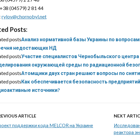
+38 (04579) 2 81 44
:
rylov@chornobyl.net
ted Posts:
ated posts
Анализ нормативной базы Украины по вопросам 
речня недостающих НД
ated posts
Участие специалистов Чернобыльского центра 
делирования окружающей среды по радиационной безоп
ated posts
Атомщики двух стран решают вопросы по сняти
ated posts
Как обеспечивается безопасность предприяти
диоактивные источники?
REVIOUS ARTICLE
NEXT ARTIC
роект поддержки кода MELCOR на Украине
Исследован
реактора э