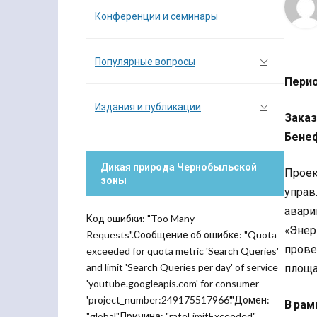
Конференции и семинары
Популярные вопросы
Перио
Издания и публикации
Заказ
Бене
Дикая природа Чернобыльской
Проек
зоны
управ
авари
Код ошибки: "Too Many
«Энер
Requests".Сообщение об ошибке: "Quota
прове
exceeded for quota metric 'Search Queries'
and limit 'Search Queries per day' of service
площа
'youtube.googleapis.com' for consumer
'project_number:249175517966'."Домен:
В рам
"global".Причина: "rateLimitExceeded".