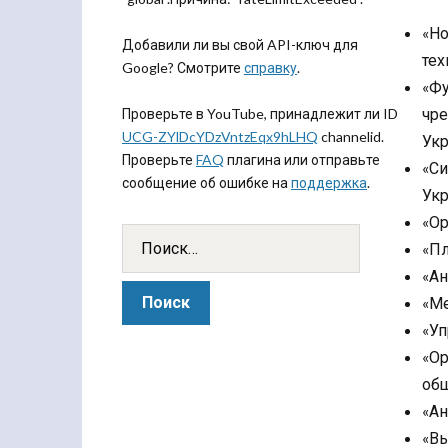
«Но
Добавили ли вы свой API-ключ для
тех
Google? Смотрите
справку
.
«Фу
чре
Проверьте в YouTube, принадлежит ли ID
UCG-ZYlDcYDzVntzEqx9hLHQ
channelid.
Укр
Проверьте
FAQ
плагина или отправьте
«Си
сообщение об ошибке на
поддержка
.
Укр
«Ор
«Пл
«Ан
«Ме
«Уп
«Ор
общ
«Ан
«Вы