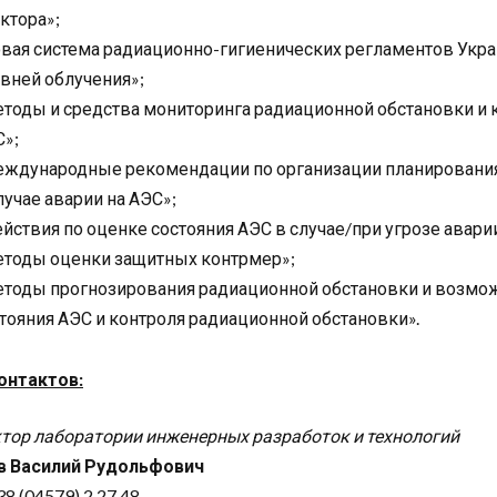
ктора»;
вая система радиационно-гигиенических регламентов Укр
вней облучения»;
тоды и средства мониторинга радиационной обстановки и к
»;
ждународные рекомендации по организации планирования
лучае аварии на АЭС»;
йствия по оценке состояния АЭС в случае/при угрозе авари
тоды оценки защитных контрмер»;
тоды прогнозирования радиационной обстановки и возмож
тояния АЭС и контроля радиационной обстановки».
онтактов:
тор лаборатории инженерных разработок и технологий
 Василий Рудольфович
38 (04579) 2 27 48