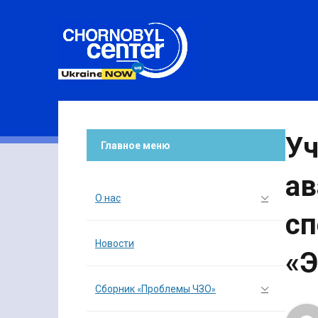
Уч
Главное меню
ав
О нас
сп
Новости
«Э
Сборник «Проблемы ЧЗО»