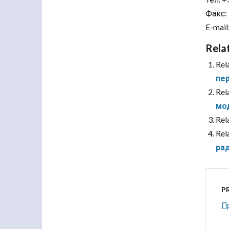
Факс: 
E-mail
Rela
Rel
пе
Rel
мо
Rel
Rel
ра
P
П