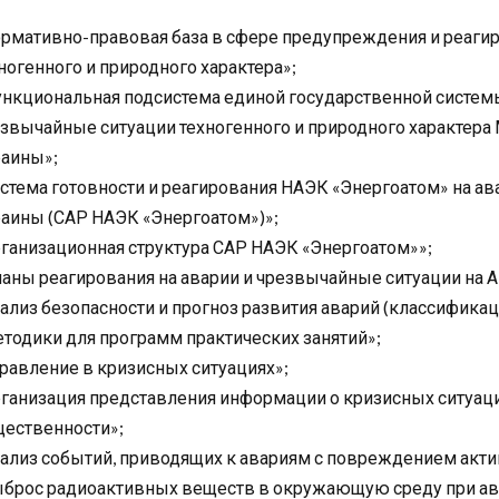
рмативно-правовая база в сфере предупреждения и реаги
ногенного и природного характера»;
нкциональная подсистема единой государственной систем
звычайные ситуации техногенного и природного характера 
аины»;
стема готовности и реагирования НАЭК «Энергоатом» на ав
аины (САР НАЭК «Энергоатом»)»;
ганизационная структура САР НАЭК «Энергоатом»»;
аны реагирования на аварии и чрезвычайные ситуации на 
ализ безопасности и прогноз развития аварий (классификац
тодики для программ практических занятий»;
равление в кризисных ситуациях»;
ганизация представления информации о кризисных ситуац
ественности»;
ализ событий, приводящих к авариям с повреждением акти
брос радиоактивных веществ в окружающую среду при ав