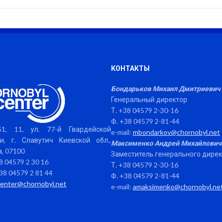
КОНТАКТЫ
Бондарьков Михаил Дмитриевич
Генеральный директор
Т. +38 04579 2-30-16
Ф. +38 04579 2-81-44
1, 11, ул. 77-й Гвардейской
e-mail:
mbondarkov@chornobyl.net
и, г. Славутич Киевской обл.,
Максименко Андрей Михайлович
, 07100
Заместитель генерального дире
38 04579 2 30 16
Т. +38 04579 2-30-16
38 04579 2 81 44
Ф. +38 04579 2-81-44
center@chornobyl.net
e-mail:
amaksimenko@chornobyl.ne