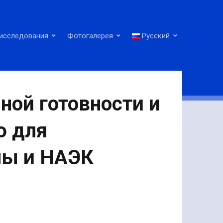
исследования
Фотогалерея
Русский
ной готовности и
ю для
ны и НАЭК