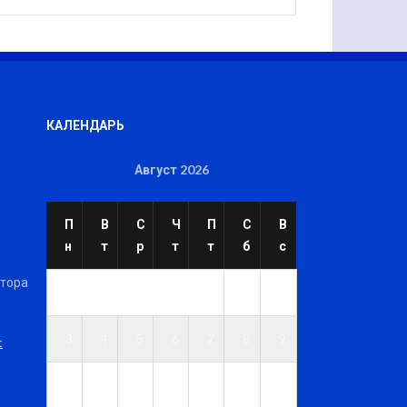
КАЛЕНДАРЬ
Август 2026
П
В
С
Ч
П
С
В
н
т
р
т
т
б
с
ктора
1
2
3
4
5
6
7
8
9
t
1
1
1
1
1
1
1
0
1
2
3
4
5
6