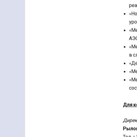
реа
«Но
уро
«Ме
АЭС
«Ме
в с
«Де
«Ме
«Ме
сос
Для к
Дирек
Рылов
Тел. +