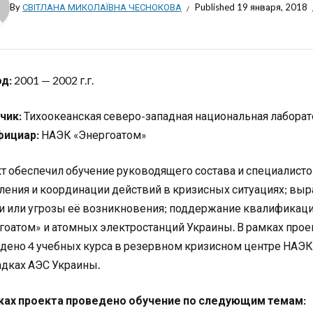
By
СВІТЛАНА МИКОЛАЇВНА ЧЕСНОКОВА
Published
19 января, 2018
д:
2001 — 2002 г.г.
чик:
Тихоокеанская северо-западная национальная лаборат
фициар:
НАЭК «Энергоатом»
т обеспечил обучение руководящего состава и специалист
ления и координации действий в кризисных ситуациях; выр
и или угрозы её возникновения; поддержание квалификац
гоатом» и атомных электростанций Украины. В рамках про
дено 4 учебных курса в резервном кризисном центре НАЭК
дках АЭС Украины.
ках проекта проведено обучение по следующим темам: