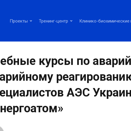
Проекты
Тренинг-центр
Клинико-биохимические 
ебные курсы по аварий
арийному реагировани
ециалистов АЭС Украи
нергоатом»