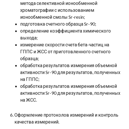
метода селективной ионообменной
хроматографии с использованием
ионообменной смолы Sr-resin;
подготовка счетного образца Sr-90;
определение коэффициента химического
выхода;
измерение скорости счета бета-частиц на
ГППС и ЖСС от приготовленного счетного
образца;
обработка результатов измерения объемной
активности Sr-90 для результатов, полученных
на ГППС;
обработка результатов измерения объемной
активности Sr-90 для результатов, полученных
на ЖСС.
Оформление протоколов измерений и контроль
качества измерений.