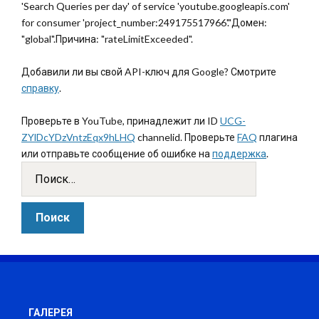
'Search Queries per day' of service 'youtube.googleapis.com'
for consumer 'project_number:249175517966'."Домен:
"global".Причина: "rateLimitExceeded".
Добавили ли вы свой API-ключ для Google? Смотрите
справку
.
Проверьте в YouTube, принадлежит ли ID
UCG-
ZYlDcYDzVntzEqx9hLHQ
channelid. Проверьте
FAQ
плагина
или отправьте сообщение об ошибке на
поддержка
.
ГАЛЕРЕЯ