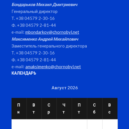
Бондарьков Михаил Дмитриевич
Генеральный директор
Т. +38 04579 2-30-16
Ф. +38 04579 2-81-44
e-mail:
mbondarkov@chornobyl.net
Максименко Андрей Михайлович
Заместитель генерального директора
Т. +38 04579 2-30-16
Ф. +38 04579 2-81-44
e-mail:
amaksimenko@chornobyl.net
КАЛЕНДАРЬ
Август 2026
П
В
С
Ч
П
С
В
н
т
р
т
т
б
с
1
2